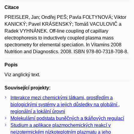
Citace
PREISLER, Jan; Ondřej PEŠ; Pavla FOLTYNOVÁ; Viktor
KANICKÝ; Pavel KRÁSENSKÝ; Tomáš VACULOVIČ a
Radek VYHNÁNEK. Off-line coupling of capillary
electrophoresis to inductively coupled plasma mass
spectrometry for elemental speciation. In Vitamins 2008
Nutrition and Diagnostics. 2008. ISBN 978-80-7318-708-8.
Popis
Viz anglický text.
Související projekty:
Interakce mezi chemickými látkami, prostředím a
biologickými systémy a jejich důsledky na globální ,
regionální a lokální úrovni
Molekulární podstata buněčných a tkáňových regulací
Studium a aplikace plazmochemických reakcí v
neizotermickém nízkoteplotním plazmatu a jeho