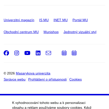
Univerzitní magazín
IS MU
INET MU
Portál MU
Obchodní centrum MU
Munishop
Jednotný vizuální styl
Facebook
Instagram
Youtube
LinkedIn
e-
Přidat
Přidat
Email
mail
do
do
kalendáře
kalendáře
© 2026
Masarykova univerzita
Správce webu
Prohlášení o přístupnosti
Cookies
K vyhodnocování tohoto webu a k personalizaci
obsahu a reklam používáme soubory cookies. Když