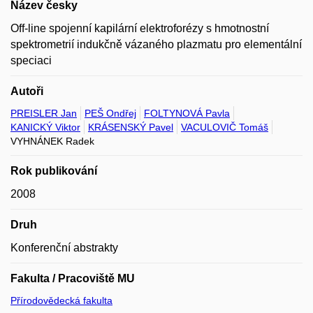
Název česky
Off-line spojenní kapilární elektroforézy s hmotnostní
spektrometrií indukčně vázaného plazmatu pro elementální
speciaci
Autoři
PREISLER Jan
PEŠ Ondřej
FOLTYNOVÁ Pavla
KANICKÝ Viktor
KRÁSENSKÝ Pavel
VACULOVIČ Tomáš
VYHNÁNEK Radek
Rok publikování
2008
Druh
Konferenční abstrakty
Fakulta / Pracoviště MU
Přírodovědecká fakulta