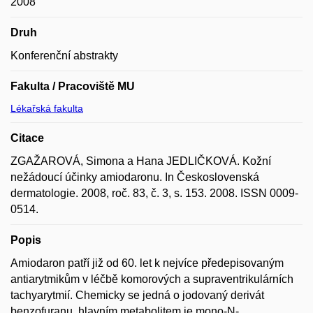
2008
Druh
Konferenční abstrakty
Fakulta / Pracoviště MU
Lékařská fakulta
Citace
ZGAŽAROVÁ, Simona a Hana JEDLIČKOVÁ. Kožní
nežádoucí účinky amiodaronu. In Československá
dermatologie. 2008, roč. 83, č. 3, s. 153. 2008. ISSN 0009-
0514.
Popis
Amiodaron patří již od 60. let k nejvíce předepisovaným
antiarytmikům v léčbě komorových a supraventrikulárních
tachyarytmií. Chemicky se jedná o jodovaný derivát
benzofuranu, hlavním metabolitem je mono-N-