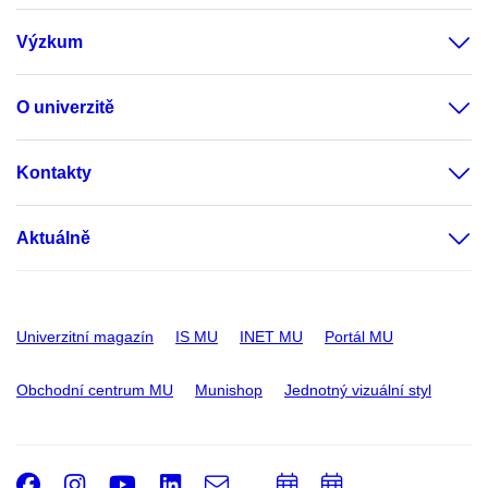
Výzkum
O univerzitě
Kontakty
Aktuálně
Univerzitní magazín
IS MU
INET MU
Portál MU
Obchodní centrum MU
Munishop
Jednotný vizuální styl
Facebook
Instagram
Youtube
LinkedIn
e-
Přidat
Přidat