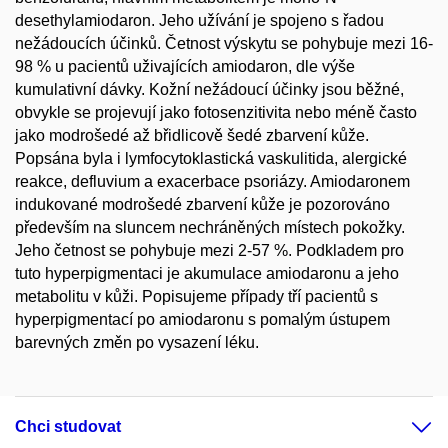
desethylamiodaron. Jeho užívání je spojeno s řadou
nežádoucích účinků. Četnost výskytu se pohybuje mezi 16-
98 % u pacientů uživajících amiodaron, dle výše
kumulativní dávky. Kožní nežádoucí účinky jsou běžné,
obvykle se projevují jako fotosenzitivita nebo méně často
jako modrošedé až břidlicově šedé zbarvení kůže.
Popsána byla i lymfocytoklastická vaskulitida, alergické
reakce, defluvium a exacerbace psoriázy. Amiodaronem
indukované modrošedé zbarvení kůže je pozorováno
především na sluncem nechráněných místech pokožky.
Jeho četnost se pohybuje mezi 2-57 %. Podkladem pro
tuto hyperpigmentaci je akumulace amiodaronu a jeho
metabolitu v kůži. Popisujeme případy tří pacientů s
hyperpigmentací po amiodaronu s pomalým ústupem
barevných změn po vysazení léku.
Chci studovat