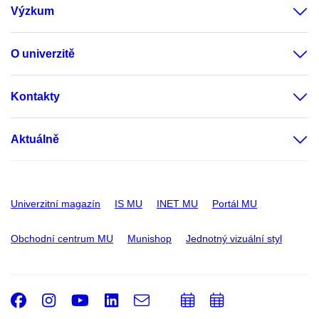
Výzkum
O univerzitě
Kontakty
Aktuálně
Univerzitní magazín
IS MU
INET MU
Portál MU
Obchodní centrum MU
Munishop
Jednotný vizuální styl
Facebook
Instagram
Youtube
LinkedIn
e-
Přidat
Přidat
Email
mail
do
do