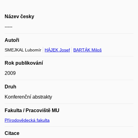
Název česky
-----
Autoři
SMEJKAL Lubomír
HÁJEK Josef
BARTÁK Miloš
Rok publikování
2009
Druh
Konferenční abstrakty
Fakulta / Pracoviště MU
Přírodovědecká fakulta
Citace