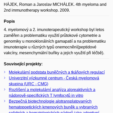
HÁJEK, Roman a Jaroslav MICHÁLEK. 4th myeloma and
2nd immunotherapy workshop. 2009.
Popis
4. myelomový a 2. imunoterapeutický workshop byl letos
zaměřen a problematiku využití průtokové cytometrie a
genomiky u monoklonálních gamapatií a na problematiku
imunoterapie u různých typů onemocnění(peptidové
vakcíny, mesenchymální buňky a jejich využití při léčbě).
Související projekty:
Molekulární podstata buněčných a tkáňových regulací
Univerzitní výzkumné centrum - Česká myelomová
skupina (URC - CMG)
Rozlišení a molekulární analýza aloreaktivních a
nádorově-specifických T lymfocytů in vitro
Bezpečná biotechnologie alotransplatovaných
hematopoetických kmenových buněk u vybraných
solidních a hematologických nádorů jako adoptivní