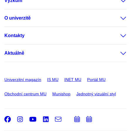
Výzkum
O univerzitě
Kontakty
Aktuálně
Univerzitní magazín
IS MU
INET MU
Portál MU
Obchodní centrum MU
Munishop
Jednotný vizuální styl
Facebook
Instagram
Youtube
LinkedIn
e-
Přidat
Přidat
Email
mail
do
do