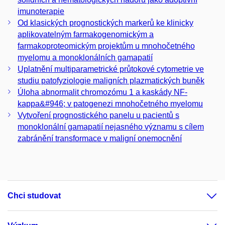
imunoterapie
Od klasických prognostických markerů ke klinicky
aplikovatelným farmakogenomickým a
farmakoproteomickým projektům u mnohočetného
myelomu a monoklonálních gamapatií
Uplatnění multiparametrické průtokové cytometrie ve
studiu patofyziologie maligních plazmatických buněk
Úloha abnormalit chromozómu 1 a kaskády NF-
kappa&#946; v patogenezi mnohočetného myelomu
Vytvoření prognostického panelu u pacientů s
monoklonální gamapatií nejasného významu s cílem
zabránění transformace v maligní onemocnění
Chci studovat