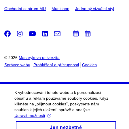
Obchodní centrum MU
Munishop
Jednotný vizuální styl
Facebook
Instagram
Youtube
LinkedIn
e-
Přidat
Přidat
Email
mail
do
do
kalendáře
kalendáře
© 2026
Masarykova univerzita
Správce webu
Prohlášení o přístupnosti
Cookies
K vyhodnocování tohoto webu a k personalizaci
obsahu a reklam používáme soubory cookies. Když
klikněte na „přijmout cookies", poskytnete nám
souhlas k jejich uložení, správě a analýze.
Upravit možnosti
Jen nezbytné