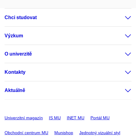
Chci studovat
Výzkum
O univerzitě
Kontakty
Aktuálně
Univerzitní magazín
IS MU
INET MU
Portál MU
Obchodní centrum MU
Munishop
Jednotný vizuální styl