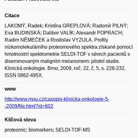
Citace
LAKOMÝ, Radek; Kristína GREPLOVÁ; Radomír PILNÝ;
Eva BUDINSKÁ; Dalibor VALÍK; Alexandr POPRACH;
Radim NĚMEČEK a Rostislav VYZULA. Profily
nízkomolekulárního proteomového spektra získané pomocí
hmotnostní spektrometrie SELDI-TOF v sérech pacientů s
diseminovaným maligním melanomem: pilotní studie.
Klinická onkologie. Brno, 2009, roč. 22, č. 5, s. 228-232.
ISSN 0862-495X.
www
http://www.mou.cz/casopis-klinicka-onkologie-5-
-2009/file.html?id=602
Klíčová slova
proteomic; biomarkers; SELDI-TOF-MS