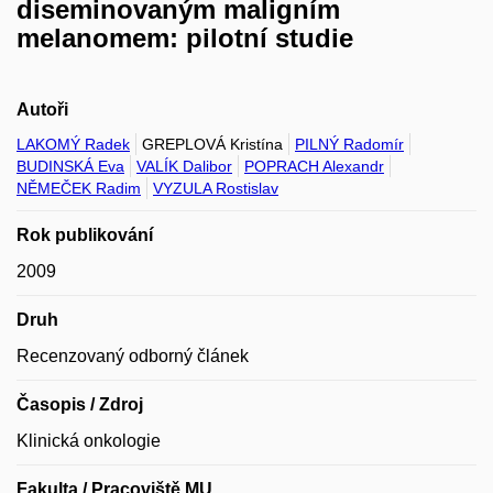
diseminovaným maligním
melanomem: pilotní studie
Autoři
LAKOMÝ Radek
GREPLOVÁ Kristína
PILNÝ Radomír
BUDINSKÁ Eva
VALÍK Dalibor
POPRACH Alexandr
NĚMEČEK Radim
VYZULA Rostislav
Rok publikování
2009
Druh
Recenzovaný odborný článek
Časopis / Zdroj
Klinická onkologie
Fakulta / Pracoviště MU