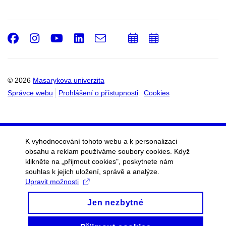
Facebook
Instagram
Youtube
LinkedIn
e-
Přidat
Přidat
Email
mail
do
do
kalendáře
kalendáře
© 2026
Masarykova univerzita
Správce webu
Prohlášení o přístupnosti
Cookies
K vyhodnocování tohoto webu a k personalizaci
obsahu a reklam používáme soubory cookies. Když
klikněte na „přijmout cookies", poskytnete nám
souhlas k jejich uložení, správě a analýze.
Upravit možnosti
Jen nezbytné