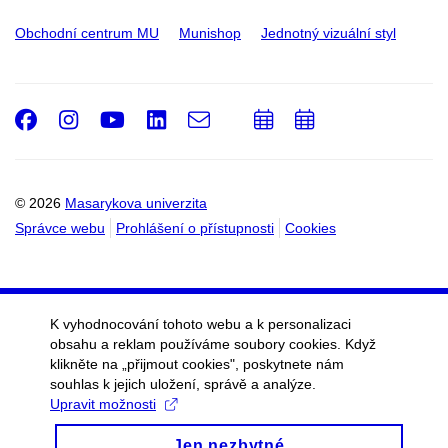
Obchodní centrum MU
Munishop
Jednotný vizuální styl
Facebook
Instagram
Youtube
LinkedIn
e-
Přidat
Přidat
Email
mail
do
do
kalendáře
kalendáře
© 2026
Masarykova univerzita
Správce webu
Prohlášení o přístupnosti
Cookies
K vyhodnocování tohoto webu a k personalizaci
obsahu a reklam používáme soubory cookies. Když
klikněte na „přijmout cookies", poskytnete nám
souhlas k jejich uložení, správě a analýze.
Upravit možnosti
Jen nezbytné