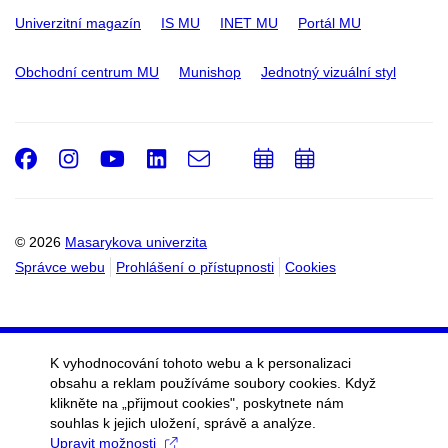
Univerzitní magazín
IS MU
INET MU
Portál MU
Obchodní centrum MU
Munishop
Jednotný vizuální styl
Facebook
Instagram
Youtube
LinkedIn
e-
Přidat
Přidat
Email
mail
do
do
kalendáře
kalendáře
© 2026
Masarykova univerzita
Správce webu
Prohlášení o přístupnosti
Cookies
K vyhodnocování tohoto webu a k personalizaci
obsahu a reklam používáme soubory cookies. Když
klikněte na „přijmout cookies", poskytnete nám
souhlas k jejich uložení, správě a analýze.
Upravit možnosti