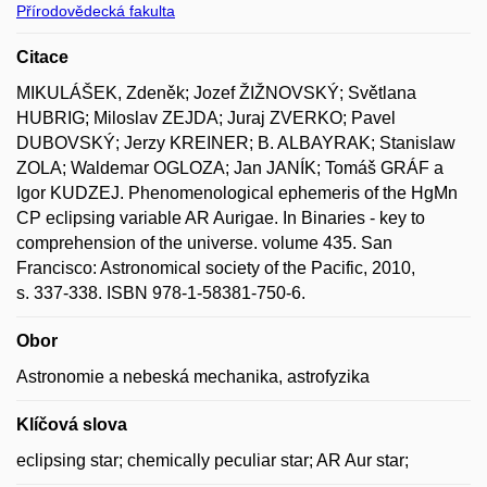
Přírodovědecká fakulta
Citace
MIKULÁŠEK, Zdeněk; Jozef ŽIŽNOVSKÝ; Světlana
HUBRIG; Miloslav ZEJDA; Juraj ZVERKO; Pavel
DUBOVSKÝ; Jerzy KREINER; B. ALBAYRAK; Stanislaw
ZOLA; Waldemar OGLOZA; Jan JANÍK; Tomáš GRÁF a
Igor KUDZEJ. Phenomenological ephemeris of the HgMn
CP eclipsing variable AR Aurigae. In Binaries - key to
comprehension of the universe. volume 435. San
Francisco: Astronomical society of the Pacific, 2010,
s. 337-338. ISBN 978-1-58381-750-6.
Obor
Astronomie a nebeská mechanika, astrofyzika
Klíčová slova
eclipsing star; chemically peculiar star; AR Aur star;