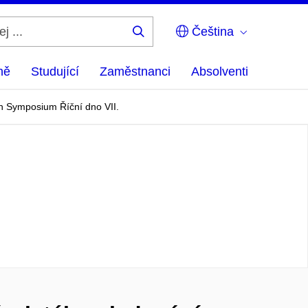
Čeština
Hledej
...
ně
Studující
Zaměstnanci
Absolventi
n Symposium Říční dno VII.