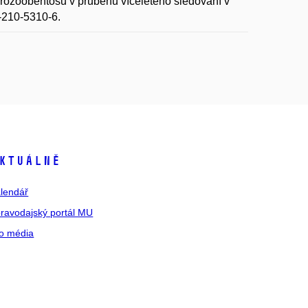
oobentosu v průběhu víceletého sledování v
-210-5310-6.
ktuálně
lendář
ravodajský portál MU
o média