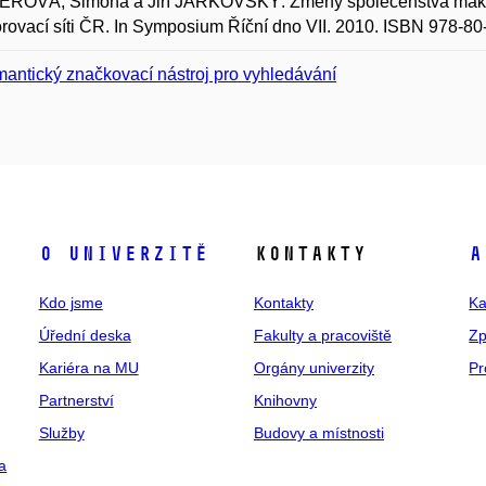
EROVÁ, Simona a Jiří JARKOVSKÝ. Změny společenstva makroz
rovací síti ČR. In Symposium Říční dno VII. 2010. ISBN 978-80
antický značkovací nástroj pro vyhledávání
O univerzitě
Kontakty
A
Kdo jsme
Kontakty
Ka
Úřední deska
Fakulty a pracoviště
Zp
Kariéra na MU
Orgány univerzity
Pr
Partnerství
Knihovny
Služby
Budovy a místnosti
a