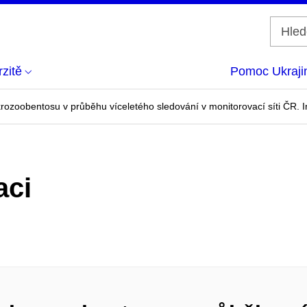
zitě
Pomoc Ukraji
zoobentosu v průběhu víceletého sledování v monitorovací síti ČR. I
aci