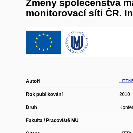
Změny společenstva ma
monitorovací síti ČR. I
LITTN
Autoři
Rok publikování
2010
Druh
Konfer
Fakulta / Pracoviště MU