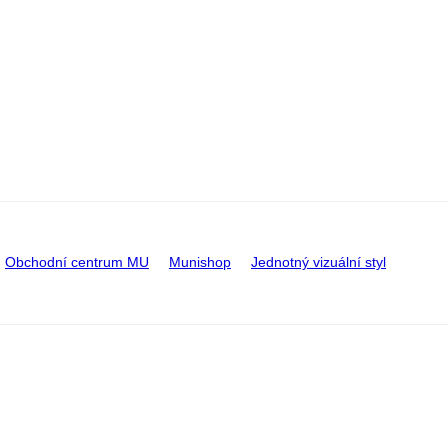
Obchodní centrum MU
Munishop
Jednotný vizuální styl