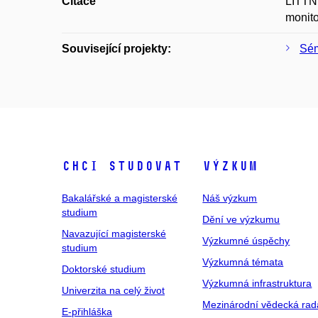
Citace
LITTN
monito
Související projekty:
Sém
Chci studovat
Výzkum
Bakalářské a magisterské
Náš výzkum
studium
Dění ve výzkumu
Navazující magisterské
Výzkumné úspěchy
studium
Výzkumná témata
Doktorské studium
Výzkumná infrastruktura
Univerzita na celý život
Mezinárodní vědecká rad
E-přihláška