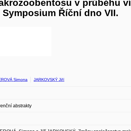
krozoobentosu v průběhu víc
n Symposium Říční dno VII.
EROVÁ Simona
JARKOVSKÝ Jiří
enční abstrakty