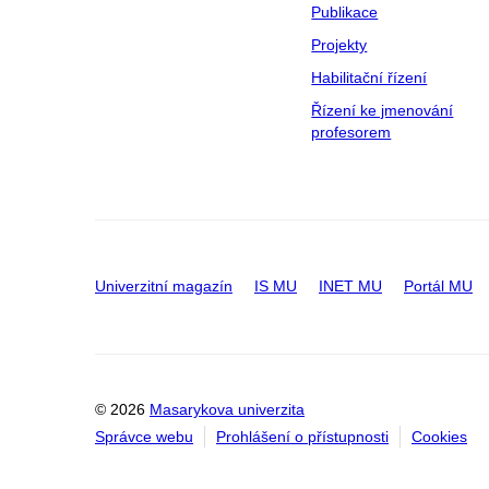
Publikace
Projekty
Habilitační řízení
Řízení ke jmenování
profesorem
Univerzitní magazín
IS MU
INET MU
Portál MU
© 2026
Masarykova univerzita
Správce webu
Prohlášení o přístupnosti
Cookies