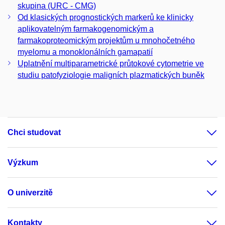
skupina (URC - CMG)
Od klasických prognostických markerů ke klinicky
aplikovatelným farmakogenomickým a
farmakoproteomickým projektům u mnohočetného
myelomu a monoklonálních gamapatií
Uplatnění multiparametrické průtokové cytometrie ve
studiu patofyziologie maligních plazmatických buněk
Chci studovat
Výzkum
O univerzitě
Kontakty