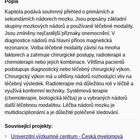
Popis
Kapitola podává souhrnný přehled o primárních a
sekundárních nádorech mozku. Jsou popsány základní
skupiny mozkových nádorů a používané léčebné modality.
Jsou zmíněny nejčastější příznaky onemocnění. V
diagnostice nádorů má hlavní přínos magnetická
rezonance. Volba léčebné modality závisí na mnoha
faktorech a zahrnuje chirurgické postupy, radioterapii a
chemoterapii nebo jejich kombinace. Většina pacientů
podstupuje diagnostický nebo léčebný chirurgický výkon.
Chirurgický výkon má u většiny nádorů rozhodující vliv na
léčebný výsledek. Radioterapie má důležitou roli v léčbě a
využívá konformní techniky. Systémová terapie
(chemoterapie, biologická léčba) je u vybraných nádorů
další léčebnou modalitou. Léčba nádorů mozku je
multidisciplionární a je důležité poléčené sledování.
Související projekty:
Univerzitní výzkumné centrum - Česká myelomová