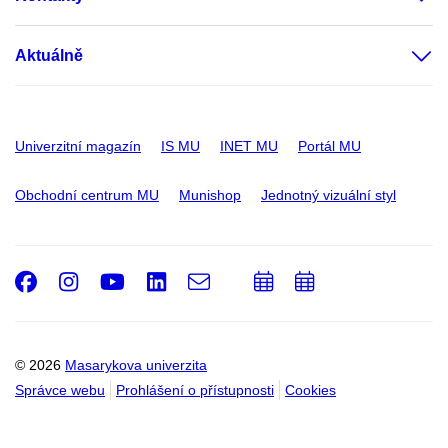
Aktuálně
Univerzitní magazín
IS MU
INET MU
Portál MU
Obchodní centrum MU
Munishop
Jednotný vizuální styl
Facebook
Instagram
Youtube
LinkedIn
e-
Přidat
Přidat
Email
mail
do
do
kalendáře
kalendáře
© 2026
Masarykova univerzita
Správce webu
Prohlášení o přístupnosti
Cookies