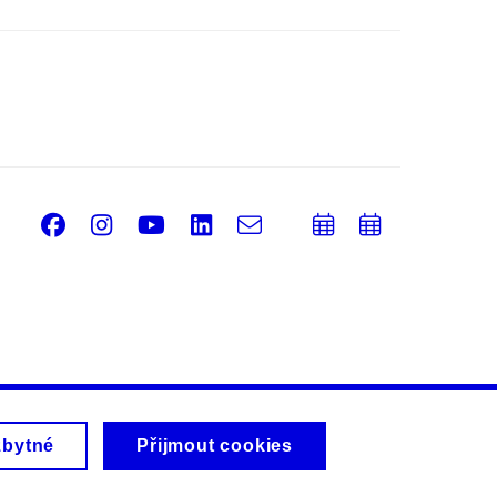
Facebook
Instagram
Youtube
LinkedIn
e-
Přidat
Přidat
Email
mail
do
do
kalendáře
kalendá
zbytné
Přijmout cookies