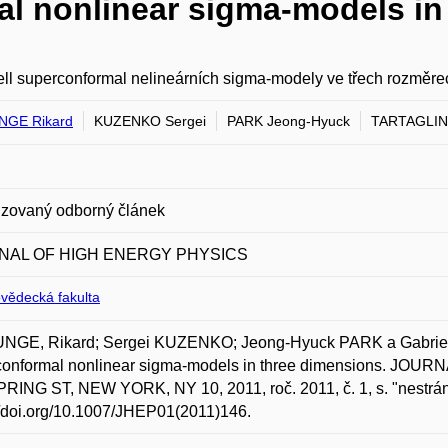
al nonlinear sigma-models in
ell superconformal nelineárních sigma-modely ve třech rozměre
NGE Rikard
KUZENKO Sergei
PARK Jeong-Hyuck
TARTAGLIN
zovaný odborný článek
NAL OF HIGH ENERGY PHYSICS
ovědecká fakulta
NGE, Rikard; Sergei KUZENKO; Jeong-Hyuck PARK a Gabri
conformal nonlinear sigma-models in three dimensions. 
RING ST, NEW YORK, NY 10, 2011, roč. 2011, č. 1, s. "nestrá
//doi.org/10.1007/JHEP01(2011)146.