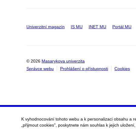
Univerzitní magazín
IS MU
INET MU
Portál MU
© 2026
Masarykova univerzita
Správce webu
Prohlášení o přístupnosti
Cookies
K vyhodnocování tohoto webu a k personalizaci obsahu a r
„přijmout cookies", poskytnete nám souhlas k jejich uložení