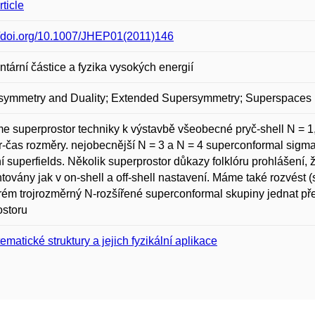
ticle
//doi.org/10.1007/JHEP01(2011)146
tární částice a fyzika vysokých energií
symmetry and Duality; Extended Supersymmetry; Superspaces
me superprostor techniky k výstavbě všeobecné pryč-shell N = 
r-čas rozměry. nejobecnější N = 3 a N = 4 superconformal sigm
ní superfields. Několik superprostor důkazy folklóru prohlášení,
továny jak v on-shell a off-shell nastavení. Máme také rozvést (s
rém trojrozměrný N-rozšířené superconformal skupiny jednat př
ostoru
ematické struktury a jejich fyzikální aplikace