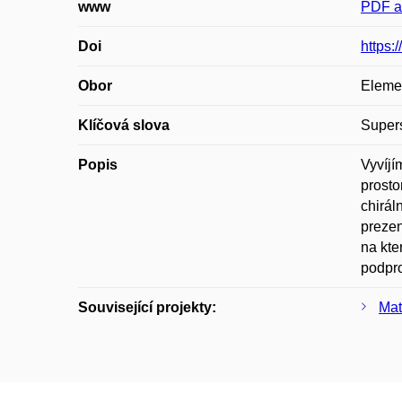
www
PDF ar
Doi
https:
Obor
Elemen
Klíčová slova
Super
Popis
Vyvíjí
prosto
chirál
prezen
na kte
podpr
Související projekty:
Mat