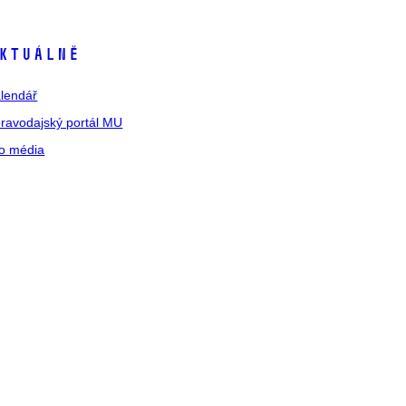
ktuálně
lendář
ravodajský portál MU
o média