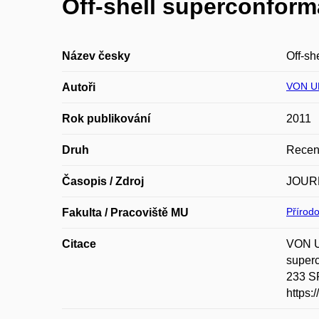
Off-shell superconform
Název česky
Off-sh
VON U
Autoři
Rok publikování
2011
Druh
Recen
Časopis / Zdroj
JOUR
Přírod
Fakulta / Pracoviště MU
Citace
VON U
super
233 SP
https: