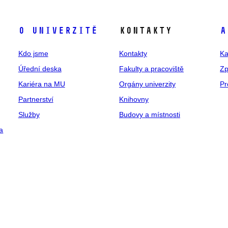
O univerzitě
Kontakty
A
Kdo jsme
Kontakty
Ka
Úřední deska
Fakulty a pracoviště
Zp
Kariéra na MU
Orgány univerzity
Pr
Partnerství
Knihovny
Služby
Budovy a místnosti
a