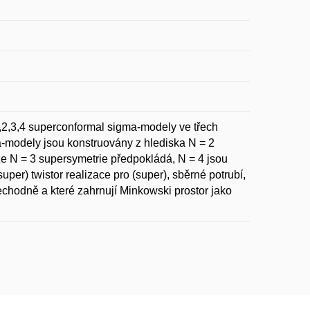
1,2,3,4 superconformal sigma-modely ve třech
a-modely jsou konstruovány z hlediska N = 2
 že N = 3 supersymetrie předpokládá, N = 4 jsou
uper) twistor realizace pro (super), sběrné potrubí,
echodně a které zahrnují Minkowski prostor jako