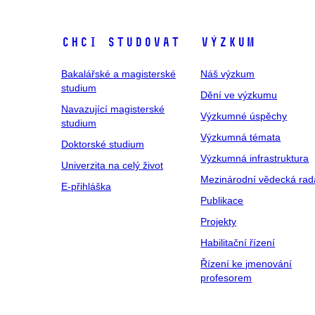
Chci studovat
Výzkum
Bakalářské a magisterské
Náš výzkum
studium
Dění ve výzkumu
Navazující magisterské
Výzkumné úspěchy
studium
Výzkumná témata
Doktorské studium
Výzkumná infrastruktura
Univerzita na celý život
Mezinárodní vědecká rad
E-přihláška
Publikace
Projekty
Habilitační řízení
Řízení ke jmenování
profesorem