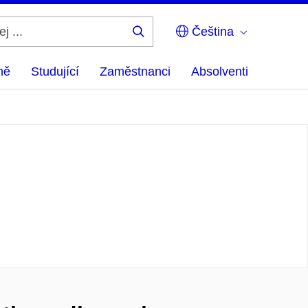
Čeština
Hledej
...
ně
Studující
Zaměstnanci
Absolventi