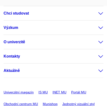
Chci studovat
Výzkum
O univerzitě
Kontakty
Aktuálně
Univerzitní magazín
IS MU
INET MU
Portál MU
Obchodní centrum MU
Munishop
Jednotný vizuální styl