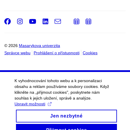
Facebook
Instagram
Youtube
LinkedIn
e-
Přidat
Přidat
Email
mail
do
do
kalendáře
kalendáře
© 2026
Masarykova univerzita
Správce webu
Prohlášení o přístupnosti
Cookies
K vyhodnocování tohoto webu a k personalizaci
obsahu a reklam používáme soubory cookies. Když
klikněte na „přijmout cookies", poskytnete nám
souhlas k jejich uložení, správě a analýze.
Upravit možnosti
Jen nezbytné