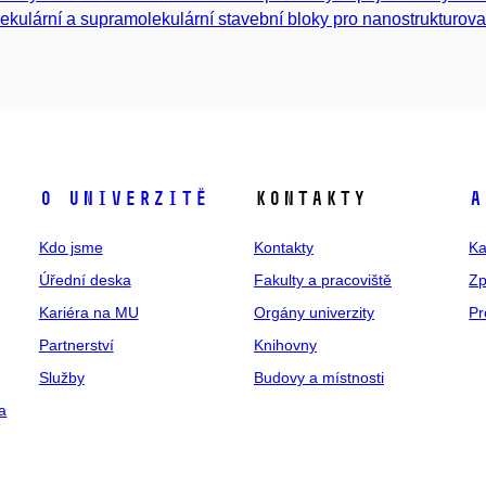
ekulární a supramolekulární stavební bloky pro nanostrukturova
O univerzitě
Kontakty
A
Kdo jsme
Kontakty
Ka
Úřední deska
Fakulty a pracoviště
Zp
Kariéra na MU
Orgány univerzity
Pr
Partnerství
Knihovny
Služby
Budovy a místnosti
a