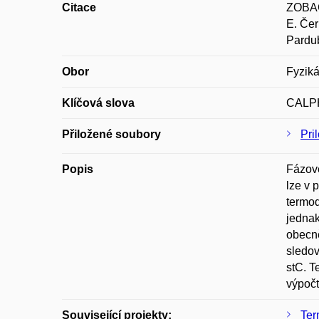
Citace
ZOBAČ
E. Čer
Pardub
Obor
Fyziká
Klíčová slova
CALPH
Přiložené soubory
Pri
Popis
Fázové
lze v 
termod
jednak
obecně
sledov
stC. 
výpočt
Související projekty:
Ter