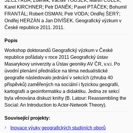
SZCZYRBA, Zdeněk; Václav TOUŠEK; Martin CULEK;
Karel KIRCHNER; Petr DANĚK; Pavel PTÁČEK; Bohumil
FRANTÁL; Robert OSMAN; Petr VODA; Ondřej ŠERÝ;
Ondřej HERZÁN a Jan DIVÍŠEK. Geografický výzkum v
České republice 2011. 2011.
Popis
Workshop doktorandů Geografický výzkum v České
republice pořádaly v roce 2011 Geografický ústav
Masarykovy univerzity a Ústav geoniky AV ČR, v.v.i. Po
úvodní plenární přednášce na téma nedualistické
geografie následovalo jednání v sekcích (zhruba 40
příspěvků) zaměřených na sociální i fyzickou geografii,
kartografii a geoinformatiku a didaktiku. Jedna ze sekcí
byla věnována diskuzi knihy (B. Latour: Reassembling the
Social: An Introduction to Actor-Network Theory).
Související projekty:
Inovace výuky geografických studijních oborů