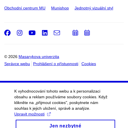
Obchodní centrum MU
Munishop
Jednotný vizuální styl
Facebook
Instagram
Youtube
LinkedIn
e-
Přidat
Přidat
Email
mail
do
do
kalendáře
kalendáře
© 2026
Masarykova univerzita
Správce webu
Prohlášení o přístupnosti
Cookies
K vyhodnocování tohoto webu a k personalizaci
obsahu a reklam používáme soubory cookies. Když
klikněte na „přijmout cookies", poskytnete nám
souhlas k jejich uložení, správě a analýze.
Upravit možnosti
Jen nezbytné