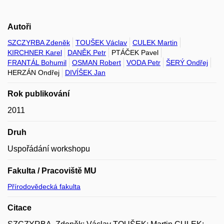
Autoři
SZCZYRBA Zdeněk
TOUŠEK Václav
CULEK Martin
KIRCHNER Karel
DANĚK Petr
PTÁČEK Pavel
FRANTÁL Bohumil
OSMAN Robert
VODA Petr
ŠERÝ Ondřej
HERZÁN Ondřej
DIVÍŠEK Jan
Rok publikování
2011
Druh
Uspořádání workshopu
Fakulta / Pracoviště MU
Přírodovědecká fakulta
Citace