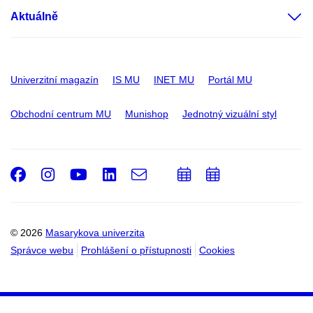
Aktuálně
Univerzitní magazín
IS MU
INET MU
Portál MU
Obchodní centrum MU
Munishop
Jednotný vizuální styl
Facebook
Instagram
Youtube
LinkedIn
e-
Přidat
Přidat
Email
mail
do
do
kalendáře
kalendáře
© 2026
Masarykova univerzita
Správce webu
Prohlášení o přístupnosti
Cookies