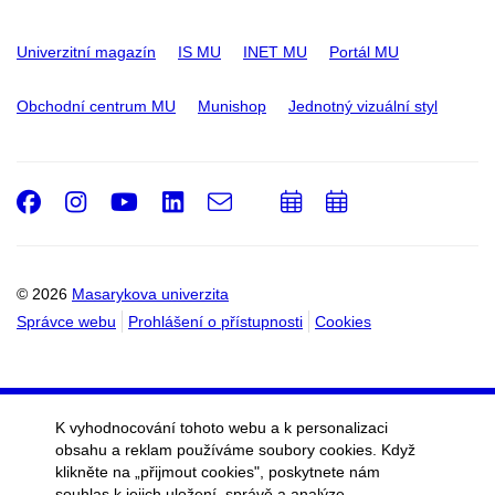
Univerzitní magazín
IS MU
INET MU
Portál MU
Obchodní centrum MU
Munishop
Jednotný vizuální styl
Facebook
Instagram
Youtube
LinkedIn
e-
Přidat
Přidat
Email
mail
do
do
kalendáře
kalendáře
© 2026
Masarykova univerzita
Správce webu
Prohlášení o přístupnosti
Cookies
K vyhodnocování tohoto webu a k personalizaci
obsahu a reklam používáme soubory cookies. Když
klikněte na „přijmout cookies", poskytnete nám
souhlas k jejich uložení, správě a analýze.