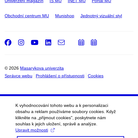
Univerzitní magazín
IS MU
INET MU
Portál MU
Obchodní centrum MU
Munishop
Jednotný vizuální styl
Facebook
Instagram
Youtube
LinkedIn
e-
Přidat
Přidat
Email
mail
do
do
kalendáře
kalendáře
© 2026
Masarykova univerzita
Správce webu
Prohlášení o přístupnosti
Cookies
K vyhodnocování tohoto webu a k personalizaci
obsahu a reklam používáme soubory cookies. Když
klikněte na „přijmout cookies", poskytnete nám
souhlas k jejich uložení, správě a analýze.
Upravit možnosti