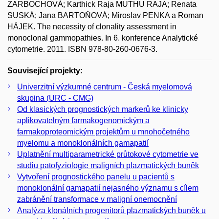
ZARBOCHOVÁ; Karthick Raja MUTHU RAJA; Renata
SUSKÁ; Jana BARTOŇOVÁ; Miroslav PENKA a Roman
HÁJEK. The necessity of clonality assessment in
monoclonal gammopathies. In 6. konference Analytické
cytometrie. 2011. ISBN 978-80-260-0676-3.
Související projekty:
Univerzitní výzkumné centrum - Česká myelomová
skupina (URC - CMG)
Od klasických prognostických markerů ke klinicky
aplikovatelným farmakogenomickým a
farmakoproteomickým projektům u mnohočetného
myelomu a monoklonálních gamapatií
Uplatnění multiparametrické průtokové cytometrie ve
studiu patofyziologie maligních plazmatických buněk
Vytvoření prognostického panelu u pacientů s
monoklonální gamapatií nejasného významu s cílem
zabránění transformace v maligní onemocnění
Analýza klonálních progenitorů plazmatických buněk u