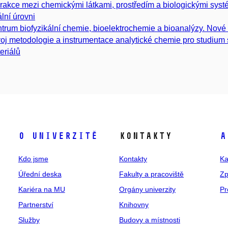
erakce mezi chemickými látkami, prostředím a biologickými systém
ální úrovni
trum biofyzikální chemie, bioelektrochemie a bioanalýzy. Nové
oj metodologie a instrumentace analytické chemie pro studium sl
eriálů
O univerzitě
Kontakty
A
Kdo jsme
Kontakty
Ka
Úřední deska
Fakulty a pracoviště
Zp
Kariéra na MU
Orgány univerzity
Pr
Partnerství
Knihovny
Služby
Budovy a místnosti