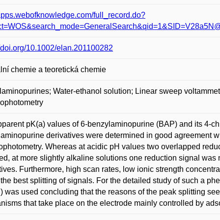
/apps.webofknowledge.com/full_record.do?
ct=WOS&search_mode=GeneralSearch&qid=1&SID=V28a5N
//doi.org/10.1002/elan.201100282
lní chemie a teoretická chemie
aminopurines; Water-ethanol solution; Linear sweep voltammetry
rophotometry
parent pK(a) values of 6-benzylaminopurine (BAP) and its 4-c
aminopurine derivatives were determined in good agreement w
ophotometry. Whereas at acidic pH values two overlapped redu
ed, at more slightly alkaline solutions one reduction signal was 
tives. Furthermore, high scan rates, low ionic strength concentr
the best splitting of signals. For the detailed study of such a 
 was used concluding that the reasons of the peak splitting seem
isms that take place on the electrode mainly controlled by adso