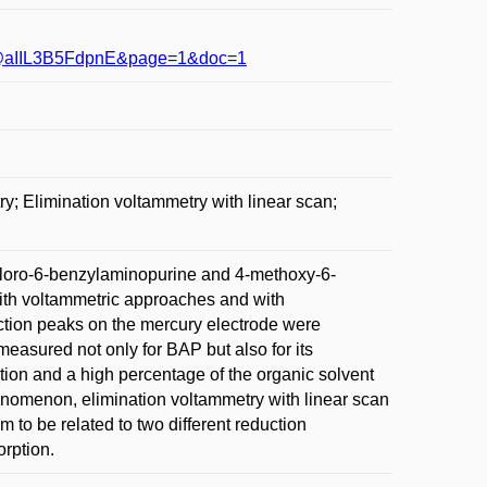
@aIIL3B5FdpnE&page=1&doc=1
; Elimination voltammetry with linear scan;
hloro-6-benzylaminopurine and 4-methoxy-6-
ith voltammetric approaches and with
ction peaks on the mercury electrode were
measured not only for BAP but also for its
ation and a high percentage of the organic solvent
phenomenon, elimination voltammetry with linear scan
 to be related to two different reduction
rption.