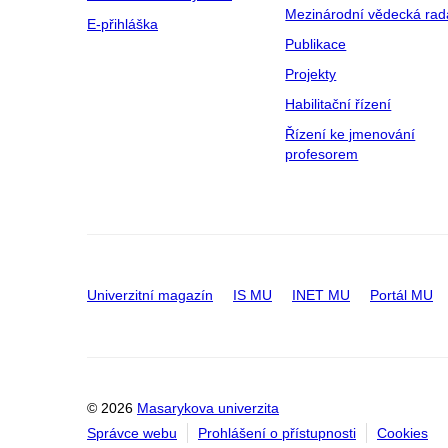
Mezinárodní vědecká rad
E-přihláška
Publikace
Projekty
Habilitační řízení
Řízení ke jmenování
profesorem
Univerzitní magazín
IS MU
INET MU
Portál MU
© 2026
Masarykova univerzita
Správce webu
Prohlášení o přístupnosti
Cookies