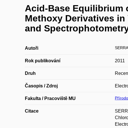
Acid-Base Equilibrium 
Methoxy Derivatives in
and Spectrophotometr
SERRA
Autoři
Rok publikování
2011
Druh
Recen
Časopis / Zdroj
Electr
Přírod
Fakulta / Pracoviště MU
Citace
SERRA
Chloro
Electr