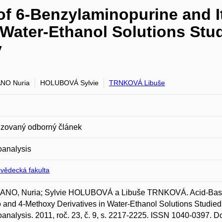
of 6-Benzylaminopurine and I
 Water-Ethanol Solutions Stu
y
NO Nuria
HOLUBOVÁ Sylvie
TRNKOVÁ Libuše
zovaný odborný článek
oanalysis
ovědecká fakulta
NO, Nuria; Sylvie HOLUBOVÁ a Libuše TRNKOVÁ. Acid-Base Eq
 and 4-Methoxy Derivatives in Water-Ethanol Solutions Studie
oanalysis. 2011, roč. 23, č. 9, s. 2217-2225. ISSN 1040-0397. D