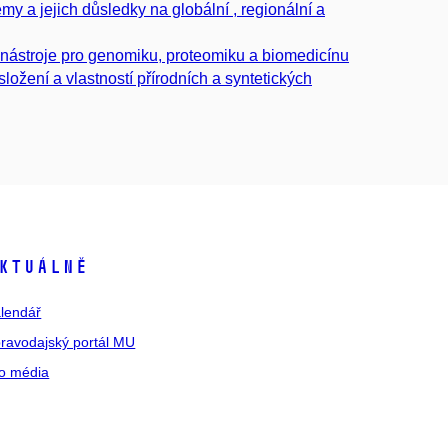
y a jejich důsledky na globální , regionální a
 nástroje pro genomiku, proteomiku a biomedicínu
ožení a vlastností přírodních a syntetických
ktuálně
lendář
ravodajský portál MU
o média