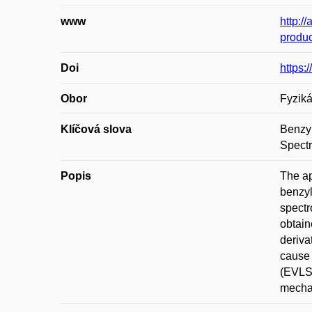
www
http:/
produ
Doi
https:
Obor
Fyziká
Klíčová slova
Benzyl
Spect
Popis
The ap
benzyl
spectr
obtain
deriva
cause 
(EVLS)
mechan