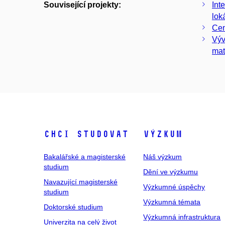
Související projekty:
Int
lok
Cen
Výv
mat
Chci studovat
Výzkum
Bakalářské a magisterské
Náš výzkum
studium
Dění ve výzkumu
Navazující magisterské
Výzkumné úspěchy
studium
Výzkumná témata
Doktorské studium
Výzkumná infrastruktura
Univerzita na celý život