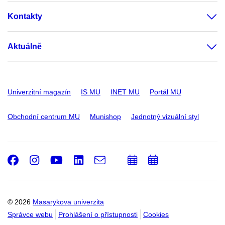
Kontakty
Aktuálně
Univerzitní magazín
IS MU
INET MU
Portál MU
Obchodní centrum MU
Munishop
Jednotný vizuální styl
Facebook
Instagram
Youtube
LinkedIn
e-
Přidat
Přidat
Email
mail
do
do
kalendáře
kalendáře
© 2026
Masarykova univerzita
Správce webu
Prohlášení o přístupnosti
Cookies