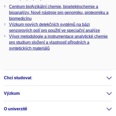
Centrum biofyzikální chemie, bioelektrochemie a
bioanalýzy. Nové nástroje pro genomiku, proteomiku a
biomedicínu
Výzkum nových detekčních systémů na bázi
senzorových polí pro použití ve speciační analýze
Vývoj metodologie a instrumentace analytické chemie
pro studium složení a vlastností přírodních a
syntetických materiálů
Chci studovat
Výzkum
O univerzitě