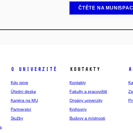
ČTĚTE NA MUNISPA
O univerzitě
Kontakty
A
Kdo jsme
Kontakty
Ka
Úřední deska
Fakulty a pracoviště
Zp
Kariéra na MU
Orgány univerzity
Pr
Partnerství
Knihovny
Služby
Budovy a místnosti
a