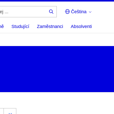
Čeština
Hledej
...
ně
Studující
Zaměstnanci
Absolventi