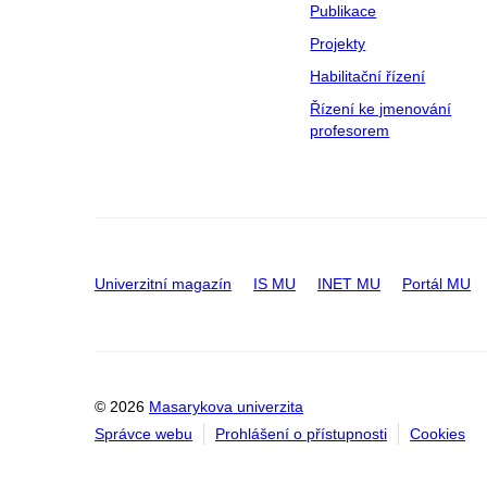
Publikace
Projekty
Habilitační řízení
Řízení ke jmenování
profesorem
Univerzitní magazín
IS MU
INET MU
Portál MU
© 2026
Masarykova univerzita
Správce webu
Prohlášení o přístupnosti
Cookies