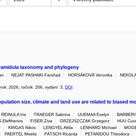
Pyramidula taxonomy and phylogeny
an
NEJAT PASHAKI Farshad
HORSÁKOVÁ Veronika
NEKOLA 
 rok: 2026, ročník: 206, vydání: 3,
DOI
lation size, climate and land use are related to biased mor
REINULA Iris
TRAEGER Sabrina
UUEMAA Evelyn
BARBERIS
Eleftherios
FISER Ziva
GRZEJSZCZAK Grzegorz
HUU Cuo
r
KRIGAS Nikos
LENGYEL Attila
LENHARD Michael
MOGE
PAERTEL Meelis
PÄTSCH Ricarda
PETANIDOU Theodora