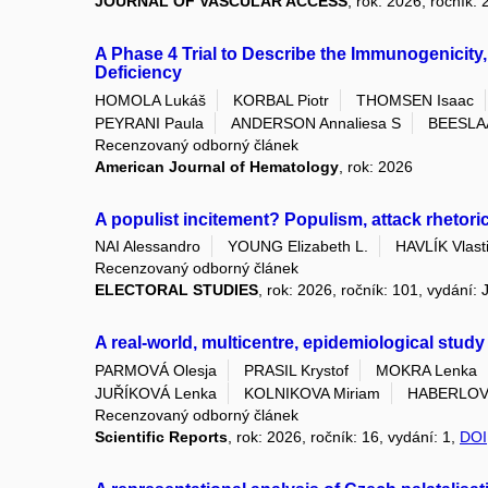
JOURNAL OF VASCULAR ACCESS
, rok: 2026, ročník: 
A Phase 4 Trial to Describe the Immunogenicity,
Deficiency
HOMOLA Lukáš
KORBAL Piotr
THOMSEN Isaac
PEYRANI Paula
ANDERSON Annaliesa S
BEESLA
Recenzovaný odborný článek
American Journal of Hematology
, rok: 2026
A populist incitement? Populism, attack rhetoric
NAI Alessandro
YOUNG Elizabeth L.
HAVLÍK Vlasti
Recenzovaný odborný článek
ELECTORAL STUDIES
, rok: 2026, ročník: 101, vydání:
A real-world, multicentre, epidemiological stud
PARMOVÁ Olesja
PRASIL Krystof
MOKRA Lenka
JUŘÍKOVÁ Lenka
KOLNIKOVA Miriam
HABERLOV
Recenzovaný odborný článek
Scientific Reports
, rok: 2026, ročník: 16, vydání: 1,
DOI