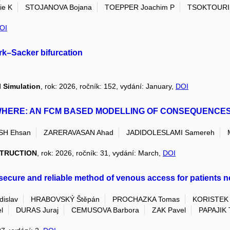
ie K
STOJANOVA Bojana
TOEPPER Joachim P
TSOKTOURID
OI
rk–Sacker bifurcation
 Simulation
, rok: 2026, ročník: 152, vydání: January,
DOI
WHERE: AN FCM BASED MODELLING OF CONSEQUENCES 
H Ehsan
ZARERAVASAN Ahad
JADIDOLESLAMI Samereh
STRUCTION
, rok: 2026, ročník: 31, vydání: March,
DOI
 a secure and reliable method of venous access for patients
islav
HRABOVSKÝ Štěpán
PROCHAZKA Tomas
KORISTEK
l
DURAS Juraj
CEMUSOVA Barbora
ZAK Pavel
PAPAJIK