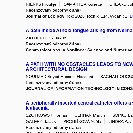
RIENKS Froukje
SAMARTZA Ioulietta
SHEARD Jul
Recenzovaný odborný článek
Journal of Ecology
, rok: 2026, ročník: 114, vydání: 1,
D
A path inside Arnold tongue arising from Neima
ZÁTHURECKÝ Jakub
Recenzovaný odborný článek
Communications in Nonlinear Science and Numerical
A PATH WITH NO OBSTACLES LEADS TO NO
ARCHITECTURAL DESIGN
NOURZAD Seyed Hossein Hosseini
SAGHATFOROUS
Recenzovaný odborný článek
JOURNAL OF INFORMATION TECHNOLOGY IN CON
A peripherally inserted central catheter offers
leukaemia
SZOTKOWSKI Tomas
CERNAN Martin
SOPKO Lad
GALFFY Balazs
PRCHLÍKOVÁ Adéla
JINDRA Pave
Recenzovaný odborný článek