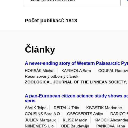
Počet publikací: 1813
Články
A never-ending story of Western Palaearctic 
HORSÁK Michal
KAFIMOLA Sara
COUFAL Radov
Recenzovaný odborný článek
ZOOLOGICAL JOURNAL OF THE LINNEAN SOCIETY
,
A pan-European citizen science study shows popu
veris
AAVIK Tsipe
REITALU Triin
KIVASTIK Marianne
COUSINS Sara A O
CSECSERITS Aniko
DARIOTIS 
JULIEN Margaux
KLISZ Marcin
KMOCH Alexande
NIINEMETS Ulo
ODE Baudewijn
PANKOVA Hana