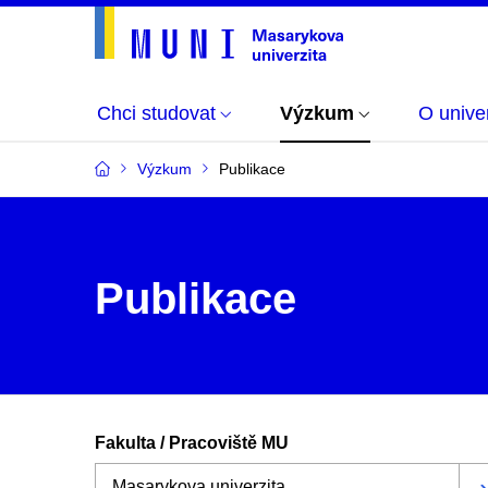
Chci studovat
Výzkum
O univer
Výzkum
Publikace
Publikace
Fakulta / Pracoviště MU