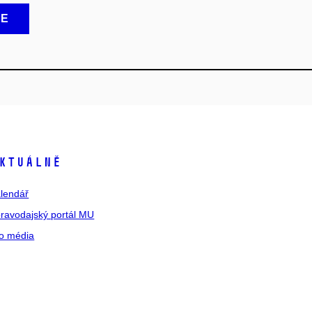
CE
ktuálně
lendář
ravodajský portál MU
o média