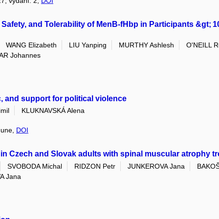
27, vydání: 2,
DOI
 Safety, and Tolerability of MenB-fHbp in Participants &gt;
WANG Elizabeth
LIU Yanping
MURTHY Ashlesh
O'NEILL R
AR Johannes
, and support for political violence
mil
KLUKNAVSKÁ Alena
 June,
DOI
y in Czech and Slovak adults with spinal muscular atrophy tr
SVOBODA Michal
RIDZON Petr
JUNKEROVA Jana
BAKOŠ
A Jana