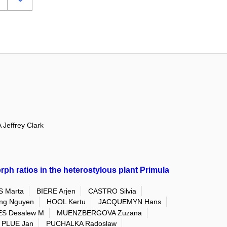
Jeffrey Clark
ph ratios in the heterostylous plant Primula
 Marta
BIERE Arjen
CASTRO Silvia
ng Nguyen
HOOL Kertu
JACQUEMYN Hans
S Desalew M
MUENZBERGOVA Zuzana
PLUE Jan
PUCHALKA Radoslaw