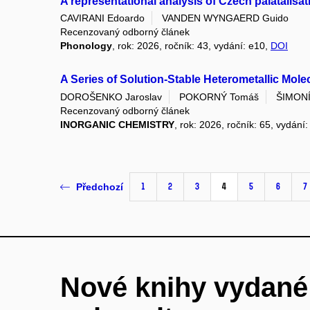
A representational analysis of Czech palatalisat
CAVIRANI Edoardo
VANDEN WYNGAERD Guido
Recenzovaný odborný článek
Phonology
, rok: 2026, ročník: 43, vydání: e10,
DOI
A Series of Solution-Stable Heterometallic Mo
DOROŠENKO Jaroslav
POKORNÝ Tomáš
ŠIMONÍ
Recenzovaný odborný článek
INORGANIC CHEMISTRY
, rok: 2026, ročník: 65, vydání
1
2
3
4
5
6
7
Předchozí
Nové knihy vydan