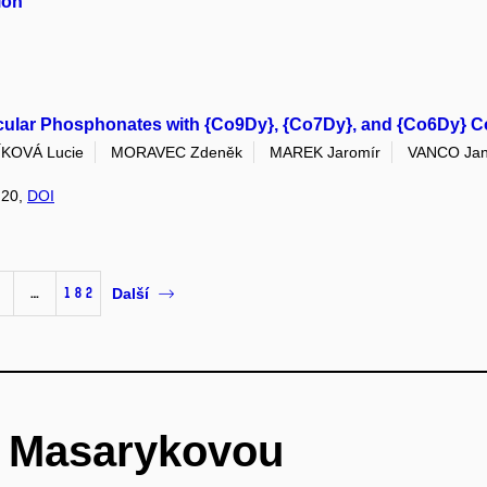
ion
lecular Phosphonates with {Co9Dy}, {Co7Dy}, and {Co6Dy} C
KOVÁ Lucie
MORAVEC Zdeněk
MAREK Jaromír
VANCO Ja
: 20,
DOI
…
182
Další
é Masarykovou