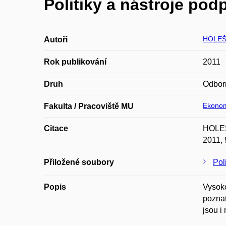
Politiky a nástroje po
HOLEŠ
Autoři
Rok publikování
2011
Druh
Odbor
Ekonom
Fakulta / Pracoviště MU
Citace
HOLEŠ
2011, 
Přiložené soubory
Pol
Popis
Vysoko
poznat
jsou i