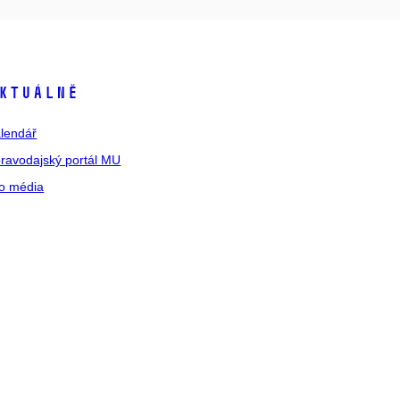
ktuálně
lendář
ravodajský portál MU
o média