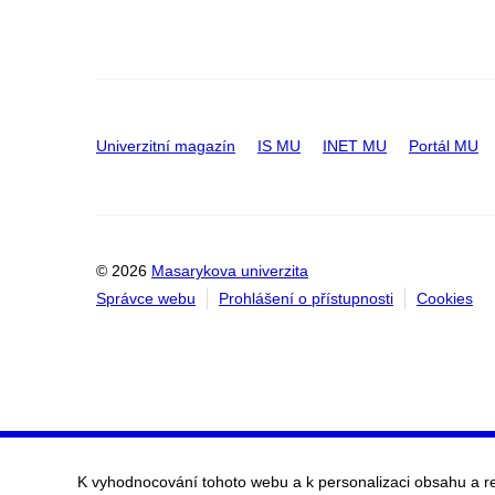
Univerzitní magazín
IS MU
INET MU
Portál MU
© 2026
Masarykova univerzita
Správce webu
Prohlášení o přístupnosti
Cookies
K vyhodnocování tohoto webu a k personalizaci obsahu a r