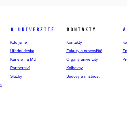
O univerzitě
Kontakty
A
Kdo jsme
Kontakty
Ka
Úřední deska
Fakulty a pracoviště
Zp
Kariéra na MU
Orgány univerzity
Pr
Partnerství
Knihovny
Služby
Budovy a místnosti
a