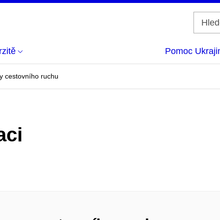
zitě
Pomoc Ukraji
ry cestovního ruchu
aci