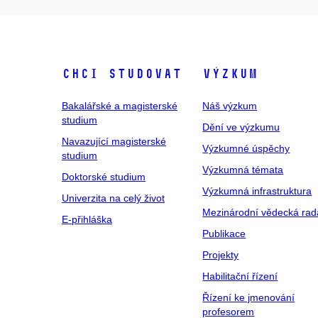
Chci studovat
Výzkum
Bakalářské a magisterské
Náš výzkum
studium
Dění ve výzkumu
Navazující magisterské
Výzkumné úspěchy
studium
Výzkumná témata
Doktorské studium
Výzkumná infrastruktura
Univerzita na celý život
Mezinárodní vědecká rad
E-přihláška
Publikace
Projekty
Habilitační řízení
Řízení ke jmenování
profesorem