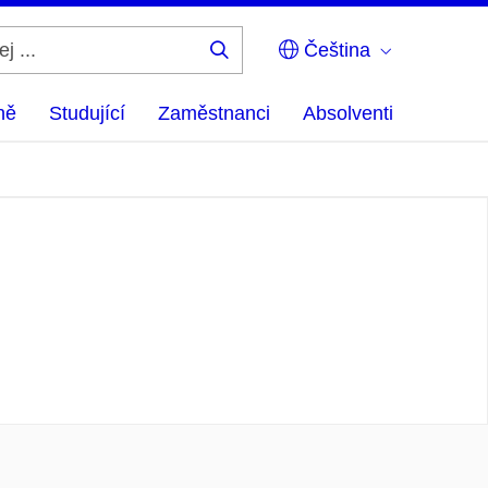
Čeština
Hledej
...
ně
Studující
Zaměstnanci
Absolventi