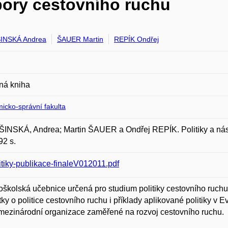
dpory cestovního ruchu
INSKÁ Andrea
ŠAUER Martin
REPÍK Ondřej
ná kniha
icko-správní fakulta
INSKÁ, Andrea; Martin ŠAUER a Ondřej REPÍK. Politiky a nást
92 s.
itiky-publikace-finaleV012011.pdf
školská učebnice určená pro studium politiky cestovního ruchu 
ky o politice cestovního ruchu i příklady aplikované politiky v 
 mezinárodní organizace zaměřené na rozvoj cestovního ruchu.