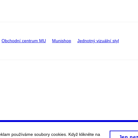
Obchodní centrum MU
Munishop
Jednotný vizuální styl
eklam používáme soubory cookies. Když klikněte na
Jen ne