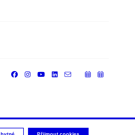
Facebook
Instagram
Youtube
LinkedIn
e-
Přidat
Přidat
Email
mail
do
do
kalendáře
kalendá
zbytné
Přijmout cookies