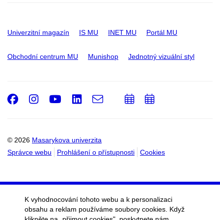
Univerzitní magazín
IS MU
INET MU
Portál MU
Obchodní centrum MU
Munishop
Jednotný vizuální styl
Facebook
Instagram
Youtube
LinkedIn
e-
Přidat
Přidat
Email
mail
do
do
kalendáře
kalendáře
© 2026
Masarykova univerzita
Správce webu
Prohlášení o přístupnosti
Cookies
K vyhodnocování tohoto webu a k personalizaci
obsahu a reklam používáme soubory cookies. Když
klikněte na „přijmout cookies", poskytnete nám