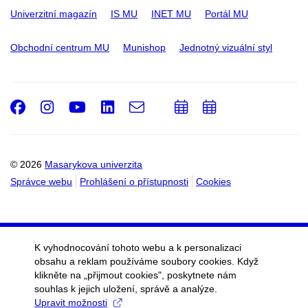
Univerzitní magazín
IS MU
INET MU
Portál MU
Obchodní centrum MU
Munishop
Jednotný vizuální styl
Facebook
Instagram
Youtube
LinkedIn
e-
Přidat
Přidat
Email
mail
do
do
kalendáře
kalendáře
© 2026
Masarykova univerzita
Správce webu
Prohlášení o přístupnosti
Cookies
K vyhodnocování tohoto webu a k personalizaci
obsahu a reklam používáme soubory cookies. Když
klikněte na „přijmout cookies", poskytnete nám
souhlas k jejich uložení, správě a analýze.
Upravit možnosti