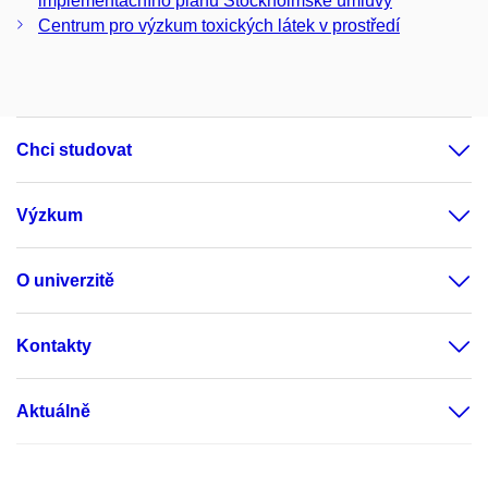
implementačního plánu Stockholmské úmluvy
Centrum pro výzkum toxických látek v prostředí
Chci studovat
Výzkum
O univerzitě
Kontakty
Aktuálně