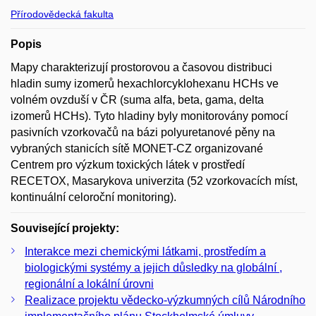
Přírodovědecká fakulta
Popis
Mapy charakterizují prostorovou a časovou distribuci
hladin sumy izomerů hexachlorcyklohexanu HCHs ve
volném ovzduší v ČR (suma alfa, beta, gama, delta
izomerů HCHs). Tyto hladiny byly monitorovány pomocí
pasivních vzorkovačů na bázi polyuretanové pěny na
vybraných stanicích sítě MONET-CZ organizované
Centrem pro výzkum toxických látek v prostředí
RECETOX, Masarykova univerzita (52 vzorkovacích míst,
kontinuální celoroční monitoring).
Související projekty:
Interakce mezi chemickými látkami, prostředím a
biologickými systémy a jejich důsledky na globální ,
regionální a lokální úrovni
Realizace projektu vědecko-výzkumných cílů Národního