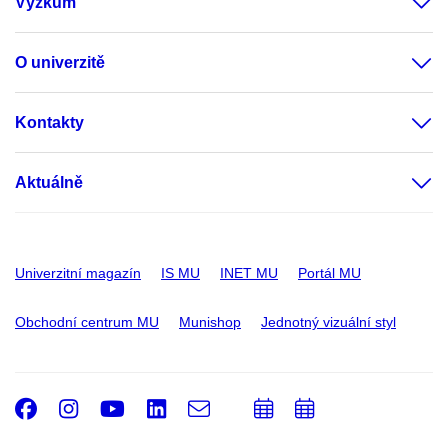
Výzkum
O univerzitě
Kontakty
Aktuálně
Univerzitní magazín
IS MU
INET MU
Portál MU
Obchodní centrum MU
Munishop
Jednotný vizuální styl
Facebook
Instagram
Youtube
LinkedIn
e-
Přidat
Přidat
Email
mail
do
do