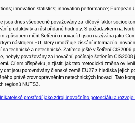
tions; innovation statistics; innovation performance; European 
e jsou dnes všeobecně považovány za klíčový faktor socioekono
ání produktivity a růst přidané hodnoty. S požadavkem na tvorb
m způsobem měřit Šetření o inovacích jsou nazývána jako Com
tickým nástrojem EU, který umožňuje získání informací o inovační
í na technické a netechnické. Zatímco ještě v šetření CIS2006 pl
e, nebyly považovány za inovační, počínaje šetřením CIS2008 j
emi. Cílem příspěvku je zjistit, jak tato metodická změna ovlivn
y dat jsou porovnávány členské země EU27 z hlediska jejich p
ěného právě zrovnoprávněním netechnických inovací. Tato ko
ch regionů NUTS3.
nikatelské prostředí jako zdroj inovačního potenciálu a rozvoje