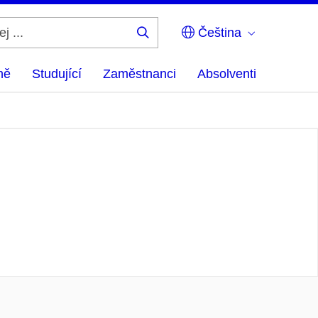
Čeština
Hledej
...
ně
Studující
Zaměstnanci
Absolventi