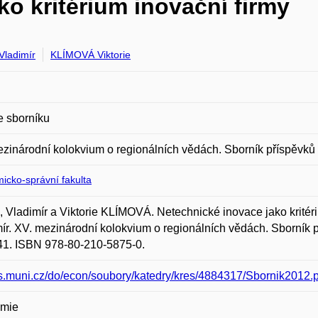
o kritérium inovační firmy
Vladimír
KLÍMOVÁ Viktorie
e sborníku
zinárodní kolokvium o regionálních vědách. Sborník příspěvků
icko-správní fakulta
 Vladimír a Viktorie KLÍMOVÁ. Netechnické inovace jako kritérium
ír. XV. mezinárodní kolokvium o regionálních vědách. Sborník p
41. ISBN 978-80-210-5875-0.
/is.muni.cz/do/econ/soubory/katedry/kres/4884317/Sbornik2012.
mie