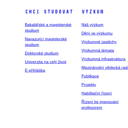
Chci studovat
Výzkum
Bakalářské a magisterské
Náš výzkum
studium
Dění ve výzkumu
Navazující magisterské
Výzkumné úspěchy
studium
Výzkumná témata
Doktorské studium
Výzkumná infrastruktura
Univerzita na celý život
Mezinárodní vědecká rad
E-přihláška
Publikace
Projekty
Habilitační řízení
Řízení ke jmenování
profesorem