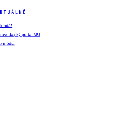
ktuálně
lendář
ravodajský portál MU
o média