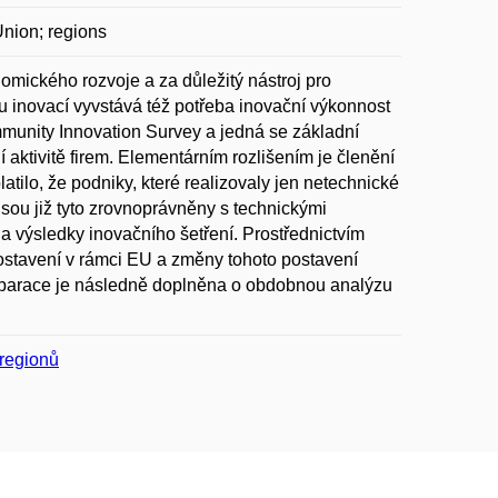
Union; regions
mického rozvoje a za důležitý nástroj pro
u inovací vyvstává též potřeba inovační výkonnost
munity Innovation Survey a jedná se základní
 aktivitě firem. Elementárním rozlišením je členění
atilo, že podniky, které realizovaly jen netechnické
sou již tyto zrovnoprávněny s technickými
ila výsledky inovačního šetření. Prostřednictvím
ostavení v rámci EU a změny tohoto postavení
mparace je následně doplněna o obdobnou analýzu
 regionů