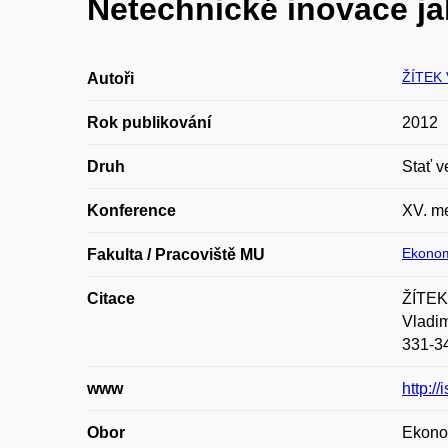
Netechnické inovace jak
ŽÍTEK 
Autoři
Rok publikování
2012
Druh
Stať v
Konference
XV. me
Ekonom
Fakulta / Pracoviště MU
Citace
ŽÍTEK,
Vladim
331-3
www
http:/
Obor
Ekono