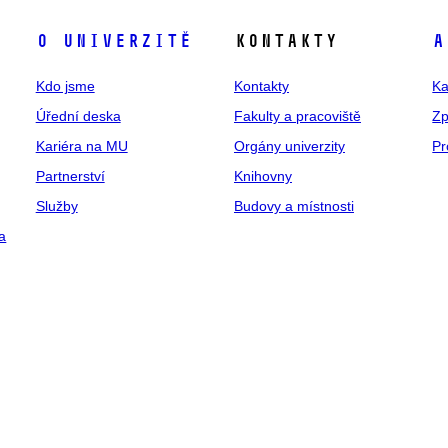
O univerzitě
Kontakty
A
Kdo jsme
Kontakty
Ka
Úřední deska
Fakulty a pracoviště
Zp
Kariéra na MU
Orgány univerzity
Pr
Partnerství
Knihovny
Služby
Budovy a místnosti
a