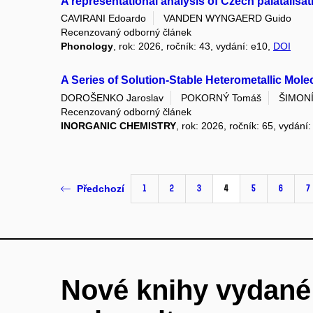
A representational analysis of Czech palatalisat
CAVIRANI Edoardo
VANDEN WYNGAERD Guido
Recenzovaný odborný článek
Phonology
, rok: 2026, ročník: 43, vydání: e10,
DOI
A Series of Solution-Stable Heterometallic Mo
DOROŠENKO Jaroslav
POKORNÝ Tomáš
ŠIMONÍ
Recenzovaný odborný článek
INORGANIC CHEMISTRY
, rok: 2026, ročník: 65, vydání
1
2
3
4
5
6
7
Předchozí
Nové knihy vydan