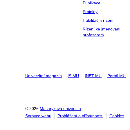
Publikace
Projekty
Habilitační řízení
Řízení ke jmenování
profesorem
Univerzitní magazín
IS MU
INET MU
Portál MU
© 2026
Masarykova univerzita
Správce webu
Prohlášení o přístupnosti
Cookies