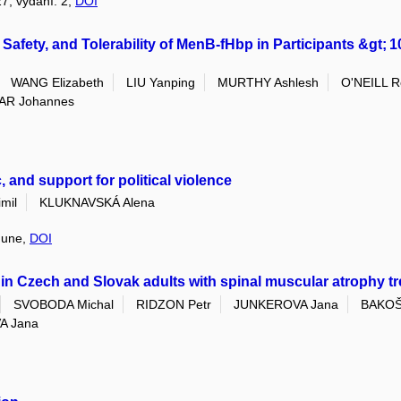
27, vydání: 2,
DOI
 Safety, and Tolerability of MenB-fHbp in Participants &gt;
WANG Elizabeth
LIU Yanping
MURTHY Ashlesh
O'NEILL R
AR Johannes
, and support for political violence
mil
KLUKNAVSKÁ Alena
 June,
DOI
y in Czech and Slovak adults with spinal muscular atrophy tr
SVOBODA Michal
RIDZON Petr
JUNKEROVA Jana
BAKOŠ
A Jana