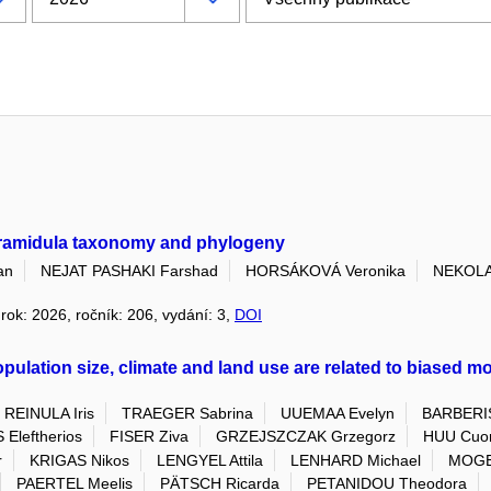
Pyramidula taxonomy and phylogeny
an
NEJAT PASHAKI Farshad
HORSÁKOVÁ Veronika
NEKOLA 
 rok: 2026, ročník: 206, vydání: 3,
DOI
lation size, climate and land use are related to biased mor
REINULA Iris
TRAEGER Sabrina
UUEMAA Evelyn
BARBERIS
Eleftherios
FISER Ziva
GRZEJSZCZAK Grzegorz
HUU Cuo
r
KRIGAS Nikos
LENGYEL Attila
LENHARD Michael
MOGE
PAERTEL Meelis
PÄTSCH Ricarda
PETANIDOU Theodora