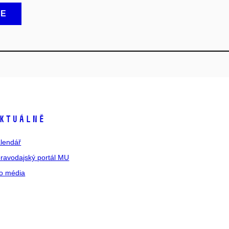
CE
ktuálně
lendář
ravodajský portál MU
o média