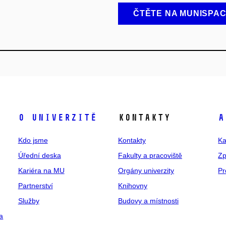
ČTĚTE NA MUNISPA
O univerzitě
Kontakty
A
Kdo jsme
Kontakty
Ka
Úřední deska
Fakulty a pracoviště
Zp
Kariéra na MU
Orgány univerzity
Pr
Partnerství
Knihovny
Služby
Budovy a místnosti
a