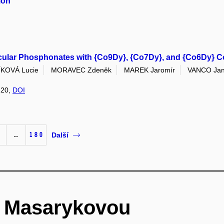
ion
lecular Phosphonates with {Co9Dy}, {Co7Dy}, and {Co6Dy} C
KOVÁ Lucie
MORAVEC Zdeněk
MAREK Jaromír
VANCO Ja
: 20,
DOI
…
180
Další
é Masarykovou