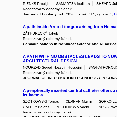
RIENKS Froukje
SAMARTZA Ioulietta
SHEARD Jul
Recenzovaný odborný článek
Journal of Ecology
, rok: 2026, ročník: 114, vydání: 1,
D
A path inside Arnold tongue arising from Neima
ZÁTHURECKÝ Jakub
Recenzovaný odborný článek
Communications in Nonlinear Science and Numerical
A PATH WITH NO OBSTACLES LEADS TO NO
ARCHITECTURAL DESIGN
NOURZAD Seyed Hossein Hosseini
SAGHATFOROUS
Recenzovaný odborný článek
JOURNAL OF INFORMATION TECHNOLOGY IN CON
A peripherally inserted central catheter offers
leukaemia
SZOTKOWSKI Tomas
CERNAN Martin
SOPKO Lad
GALFFY Balazs
PRCHLÍKOVÁ Adéla
JINDRA Pave
Recenzovaný odborný článek