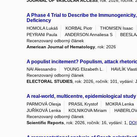
JOURNAL OF VASCULAR ACCESS
, rok: 2026, ročník: 
A Phase 4 Trial to Describe the Immunogenicity,
Deficiency
HOMOLA Lukáš
KORBAL Piotr
THOMSEN Isaac
PEYRANI Paula
ANDERSON Annaliesa S
BEESLA
Recenzovaný odborný článek
American Journal of Hematology
, rok: 2026
A populist incitement? Populism, attack rhetoric
NAI Alessandro
YOUNG Elizabeth L.
HAVLÍK Vlasti
Recenzovaný odborný článek
ELECTORAL STUDIES
, rok: 2026, ročník: 101, vydání:
A real-world, multicentre, epidemiological stud
PARMOVÁ Olesja
PRASIL Krystof
MOKRA Lenka
JUŘÍKOVÁ Lenka
KOLNIKOVA Miriam
HABERLOV
Recenzovaný odborný článek
Scientific Reports
, rok: 2026, ročník: 16, vydání: 1,
DOI