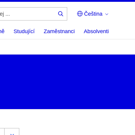
Čeština
Hledej
...
ně
Studující
Zaměstnanci
Absolventi