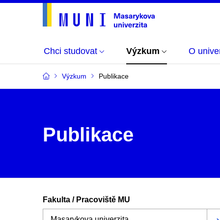
Chci studovat
Výzkum
O univer
Výzkum
Publikace
Publikace
Fakulta / Pracoviště MU