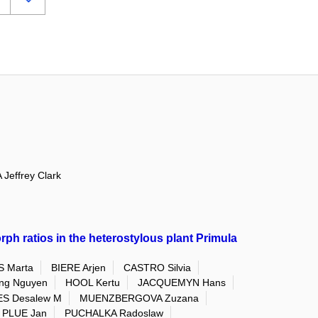
Jeffrey Clark
ph ratios in the heterostylous plant Primula
 Marta
BIERE Arjen
CASTRO Silvia
ng Nguyen
HOOL Kertu
JACQUEMYN Hans
S Desalew M
MUENZBERGOVA Zuzana
PLUE Jan
PUCHALKA Radoslaw