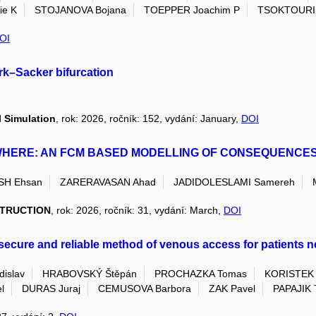
ie K
STOJANOVA Bojana
TOEPPER Joachim P
TSOKTOURID
OI
rk–Sacker bifurcation
 Simulation
, rok: 2026, ročník: 152, vydání: January,
DOI
WHERE: AN FCM BASED MODELLING OF CONSEQUENCES 
H Ehsan
ZARERAVASAN Ahad
JADIDOLESLAMI Samereh
STRUCTION
, rok: 2026, ročník: 31, vydání: March,
DOI
 a secure and reliable method of venous access for patients
islav
HRABOVSKÝ Štěpán
PROCHAZKA Tomas
KORISTEK
l
DURAS Juraj
CEMUSOVA Barbora
ZAK Pavel
PAPAJIK