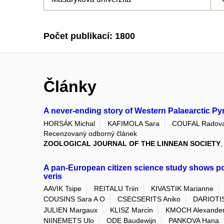
Počet publikací: 1800
Články
A never-ending story of Western Palaearctic 
HORSÁK Michal
KAFIMOLA Sara
COUFAL Radov
Recenzovaný odborný článek
ZOOLOGICAL JOURNAL OF THE LINNEAN SOCIETY
,
A pan-European citizen science study shows popu
veris
AAVIK Tsipe
REITALU Triin
KIVASTIK Marianne
COUSINS Sara A O
CSECSERITS Aniko
DARIOTIS 
JULIEN Margaux
KLISZ Marcin
KMOCH Alexande
NIINEMETS Ulo
ODE Baudewijn
PANKOVA Hana