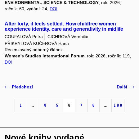
ENVIRONMENTAL SCIENCE & TECHNOLOGY
, rok: 2026,
ročník: 60, vydání: 24,
DOI
After forty, it feels settled: How childfree women
experience identity, care and generativity in midlife
COUFALOVÁ Petra
CICHROVÁ Veronika
PŘIKRYLOVÁ KUČEROVÁ Hana
Recenzovaný odborný článek
Women's Studies International Forum
, rok: 2026, ročník: 119,
DOI
Předchozí
Další
1
…
4
5
6
7
8
…
180
Nové knihy vydané