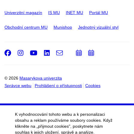
Univerzitní magazín
IS MU
INET MU
Portál MU
Obchodní centrum MU
Munishop
Jednotný vizuální styl
Facebook
Instagram
Youtube
LinkedIn
e-
Přidat
Přidat
Email
mail
do
do
kalendáře
kalendáře
© 2026
Masarykova univerzita
Správce webu
Prohlášení o přístupnosti
Cookies
K vyhodnocování tohoto webu a k personalizaci
obsahu a reklam používáme soubory cookies. Když
klikněte na „přijmout cookies", poskytnete nám
souhlas k jejich uložení, správě a analýze.