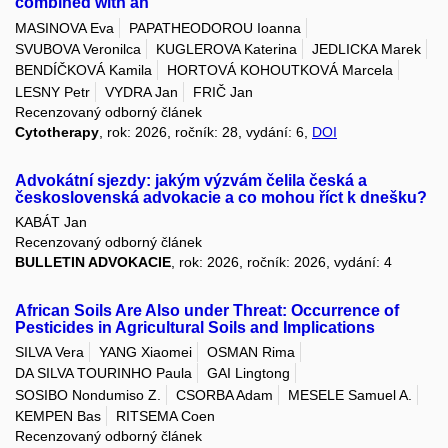
combined with an
MASINOVA Eva
PAPATHEODOROU Ioanna
SVUBOVA Veronilca
KUGLEROVA Katerina
JEDLICKA Marek
BENDÍČKOVÁ Kamila
HORTOVÁ KOHOUTKOVÁ Marcela
LESNY Petr
VYDRA Jan
FRIČ Jan
Recenzovaný odborný článek
Cytotherapy
, rok: 2026, ročník: 28, vydání: 6,
DOI
Advokátní sjezdy: jakým výzvám čelila česká a
československá advokacie a co mohou říct k dnešku?
KABÁT Jan
Recenzovaný odborný článek
BULLETIN ADVOKACIE
, rok: 2026, ročník: 2026, vydání: 4
African Soils Are Also under Threat: Occurrence of
Pesticides in Agricultural Soils and Implications
SILVA Vera
YANG Xiaomei
OSMAN Rima
DA SILVA TOURINHO Paula
GAI Lingtong
SOSIBO Nondumiso Z.
CSORBA Adam
MESELE Samuel A.
KEMPEN Bas
RITSEMA Coen
Recenzovaný odborný článek