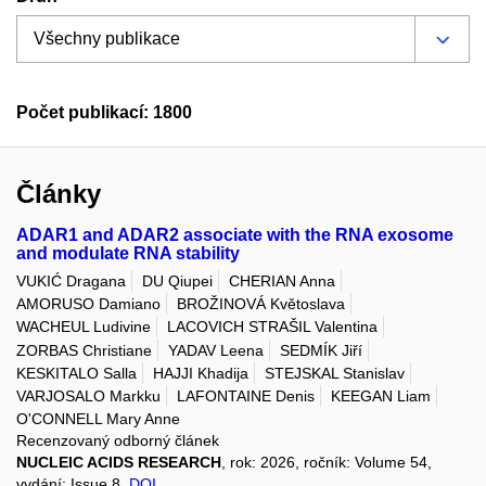
Počet publikací: 1800
Články
ADAR1 and ADAR2 associate with the RNA exosome
and modulate RNA stability
VUKIĆ Dragana
DU Qiupei
CHERIAN Anna
AMORUSO Damiano
BROŽINOVÁ Květoslava
WACHEUL Ludivine
LACOVICH STRAŠIL Valentina
ZORBAS Christiane
YADAV Leena
SEDMÍK Jiří
KESKITALO Salla
HAJJI Khadija
STEJSKAL Stanislav
VARJOSALO Markku
LAFONTAINE Denis
KEEGAN Liam
O'CONNELL Mary Anne
Recenzovaný odborný článek
NUCLEIC ACIDS RESEARCH
, rok: 2026, ročník: Volume 54,
vydání: Issue 8,
DOI