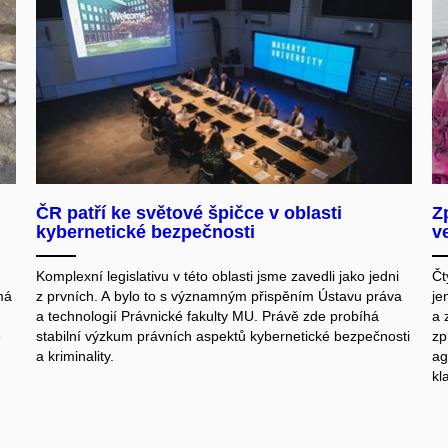
u
ČR patří ke světové špičce v oblasti
Z
kybernetické bezpečnosti
v
Komplexní legislativu v této oblasti jsme zavedli jako jedni
Čt
má
z prvních. A bylo to s významným přispěním Ústavu práva
je
a technologií Právnické fakulty MU. Právě zde probíhá
a 
e
stabilní výzkum právních aspektů kybernetické bezpečnosti
zp
a kriminality.
ag
kl