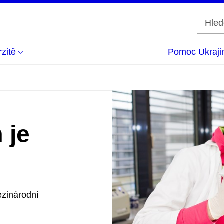
zitě
Pomoc Ukraji
 je
ezinárodní