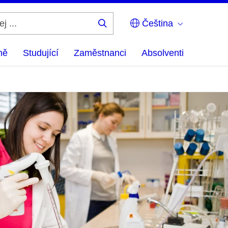
Čeština
Hledej
...
ně
Studující
Zaměstnanci
Absolventi