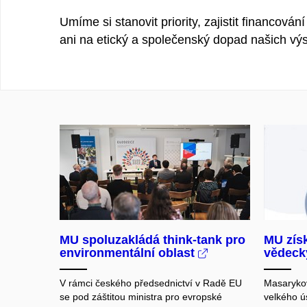
Umíme si stanovit priority, zajistit financov
ani na etický a společenský dopad našich vý
MU spoluzakládá think-tank pro
MU získ
environmentální oblast
vědeck
V rámci českého předsednictví v Radě EU
Masarykov
se pod záštitou ministra pro evropské
velkého ú