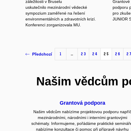
záležitosti v Bruselu
Grantové 
uskutečnilo mezinárodní vědecké
podporu p
sympozium zaměřené na řešení
pro zkuše
environmentálních a zdravotních krizí.
JUNIOR ST
Konferenci zorganizovala MU.
1
…
23
24
25
26
2
Předchozí
Našim vědcům po
Grantová podpora
Našim vědcům nabízíme projektovou podporu napří
mezinárodními, národními i interními grantovými
schématy. Informujeme, pořádáme praktické seminář
nabízíme konzultace či pomoc při přípravě návrhu