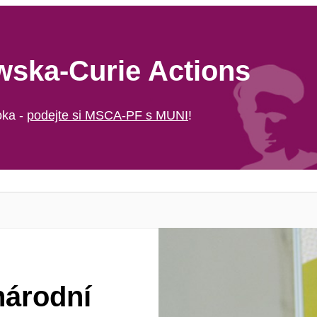
wska-Curie Actions
oka -
podejte si MSCA-PF s MUNI
!
árodní