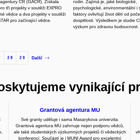
agentury ČR (GAČR). Získala
rodin. Zajímá je, jaké biologické,
ro tři projekty v soutěži EXPRO
psychologické, environmentální i s
né vědce a dva projekty v soutěži
faktory ovlivňují život dětí od poče
AR pro začínající vědce.
dospělosti. Výsledkem je studie
výzkum pro zdravou budoucnost.
7
28
29
Další
skytujeme vynikající p
Grantová agentura MU
č
Své granty uděluje i sama Masarykova univerzita.
Grantová agentura MU zahrnuje nejen podporu vědců,
e,
ale také studentských výzkumných projektů či vědeckých
vh
konferencí. Součástí je i MUNI Award pro excelentní