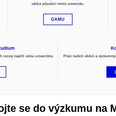
vědce působící mimo univerzitu.
GAMU
studium
K
 rozvoj napříč celou univerzitou.
Práci našich vědců a výzkumných
ojte se do výzkumu na 