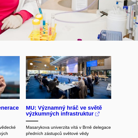
enerace
MU: Významný hráč ve světě
výzkumných infrastruktur
ovědecké
Masarykova univerzita vítá v Brně delegace
ských
předních zástupců světové vědy