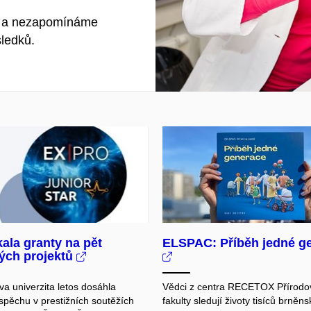
ání a nezapomínáme
sledků.
ala granty na pět
ELSPAC: Příběh jedné g
ých projektů
a univerzita letos dosáhla
Vědci z centra RECETOX Přírod
spěchu v prestižních soutěžích
fakulty sledují životy tisíců brněn