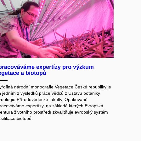
pracováváme expertízy pro výzkum
egetace a biotopů
yřdílná národní monografie Vegetace České republiky je
n jedním z výsledků práce vědců z Ústavu botaniky
zoologie Přírodovědecké fakulty. Opakovaně
racováváme expertízy, na základě kterých Evropská
entura životního prostředí zkvalitňuje evropský systém
asifikace biotopů.