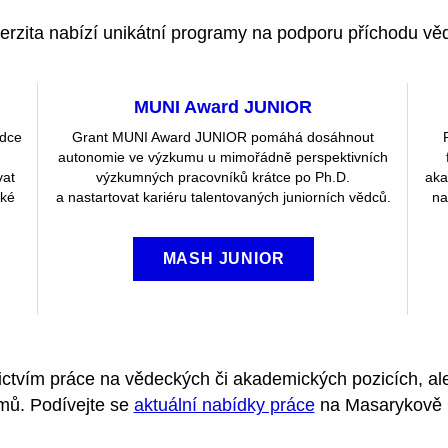
erzita nabízí unikátní programy na podporu příchodu vě
MUNI Award JUNIOR
ědce
Grant MUNI Award JUNIOR pomáhá dosáhnout
autonomie ve výzkumu u mimořádně perspektivních
vat
výzkumných pracovníků krátce po Ph.D.
aka
cké
a nastartovat kariéru talentovaných juniorních vědců.
na
MASH JUNIOR
ctvím práce na vědeckých či akademických pozicích, ale
ýmů. Podívejte se
aktuální nabídky práce
na Masarykově u