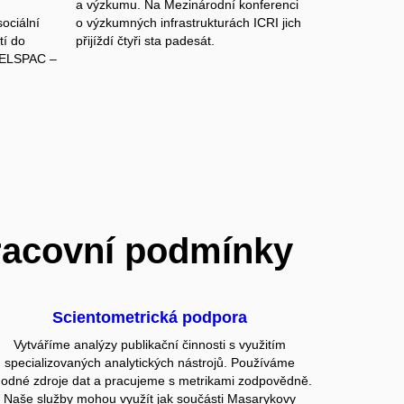
a výzkumu. Na Mezinárodní konferenci
ociální
o výzkumných infrastrukturách ICRI jich
tí do
přijíždí čtyři sta padesát.
 CELSPAC –
racovní podmínky
Scientometrická podpora
Vytváříme analýzy publikační činnosti s využitím
specializovaných analytických nástrojů. Používáme
odné zdroje dat a pracujeme s metrikami zodpovědně.
Naše služby mohou využít jak součásti Masarykovy