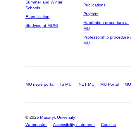
Summer and Winter
Publications
Schools
Projects
E-application
Habilitation procedure at
Studying at MUNI
MU
Professorship procedure 
MU
MU news portal
IS MU
INET MU
MU Portal
MU 
© 2026
Masaryk University
Webmaster
Accessibility statement
Cookies