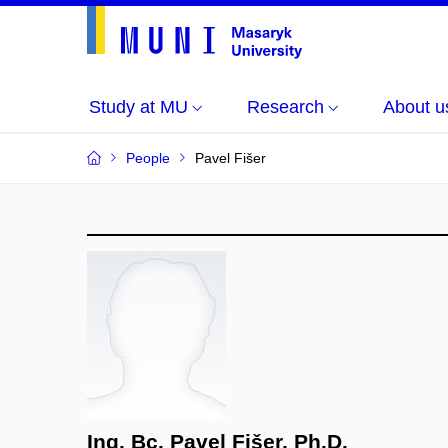
Study at MU
Research
About u
People
Pavel Fišer
Ing. Bc. Pavel Fišer, Ph.D.