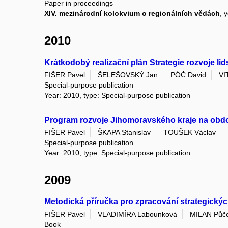
Paper in proceedings
XIV. mezinárodní kolokvium o regionálních vědách
, 
2010
Krátkodobý realizační plán Strategie rozvoje l
FIŠER Pavel
ŠELEŠOVSKÝ Jan
PÓČ David
VI
Special-purpose publication
Year: 2010, type: Special-purpose publication
Program rozvoje Jihomoravského kraje na obd
FIŠER Pavel
ŠKAPA Stanislav
TOUŠEK Václav
Special-purpose publication
Year: 2010, type: Special-purpose publication
2009
Metodická příručka pro zpracování strategick
FIŠER Pavel
VLADIMÍRA Labounková
MILAN Půč
Book