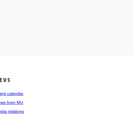
ews
ent calendar
ws from MU
dia relations