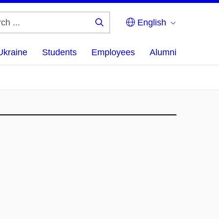
English
Search
...
Ukraine
Students
Employees
Alumni