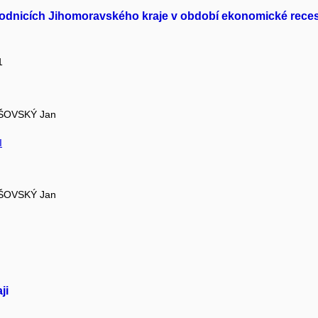
 podnicích Jihomoravského kraje v období ekonomické rece
1
ŠOVSKÝ Jan
I
ŠOVSKÝ Jan
ji