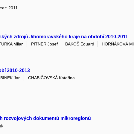
year: 2011
idských zdrojů Jihomoravského kraje na období 2010-2011
TURKA Milan
PITNER Josef
BAKOŠ Eduard
HORŇÁKOVÁ Mic
obí 2010-2013
BINEK Jan
CHABIČOVSKÁ Kateřina
ých rozvojových dokumentů mikroregionů
ek