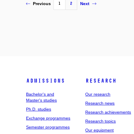
1
2
Previous
Next
Admissions
Research
Bachelor's and
Our research
Master's studies
Research news
Ph.D. studies
Research achievements
Exchange programmes
Research topics
Semester programmes
Our equipment