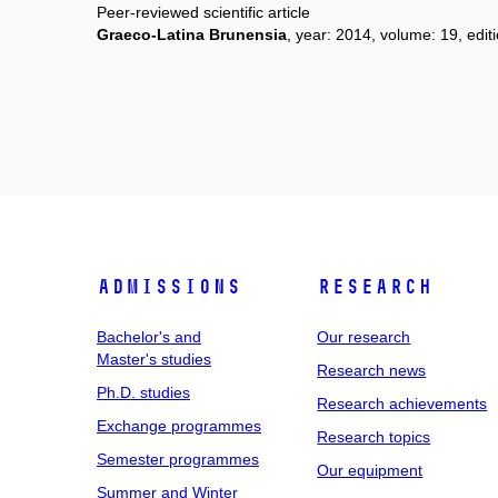
Peer-reviewed scientific article
Graeco-Latina Brunensia
, year: 2014, volume: 19, editi
Admissions
Research
Bachelor's and
Our research
Master's studies
Research news
Ph.D. studies
Research achievements
Exchange programmes
Research topics
Semester programmes
Our equipment
Summer and Winter