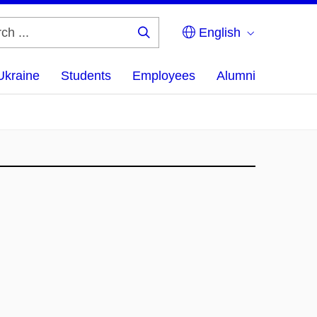
English
Search
...
Ukraine
Students
Employees
Alumni