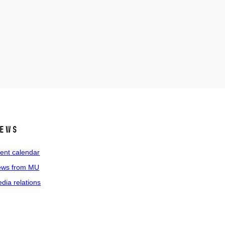
ews
ent calendar
ws from MU
dia relations