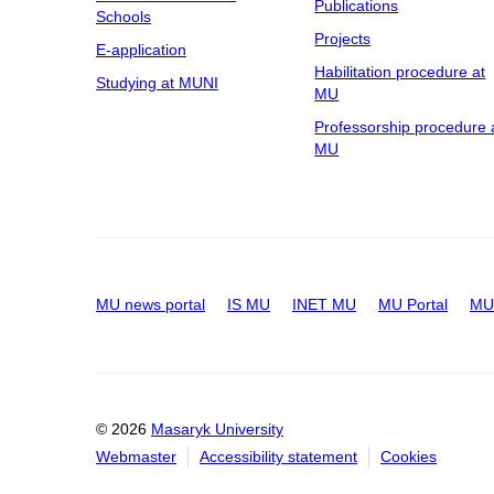
Publications
Schools
Projects
E-application
Habilitation procedure at
Studying at MUNI
MU
Professorship procedure 
MU
MU news portal
IS MU
INET MU
MU Portal
MU 
© 2026
Masaryk University
Webmaster
Accessibility statement
Cookies