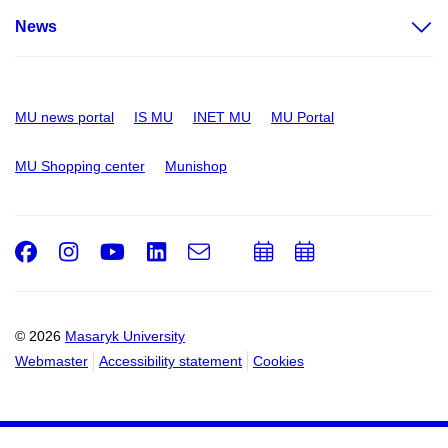
News
MU news portal
IS MU
INET MU
MU Portal
MU Shopping center
Munishop
Facebook
Instagram
Youtube
LinkedIn
e-
Add
Add
Email
mail
to
to
calendar
calendar
© 2026
Masaryk University
Webmaster
Accessibility statement
Cookies