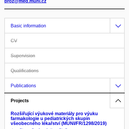
broz@med.muni.cz
Basic information
CV
Supervision
Qualifications
Publications
Projects
Rozšiřující výukové materiály pro výuku
farmakologie u pediatrických skupin
všeobecného lékařství (MUNI/FR/1298/2019)