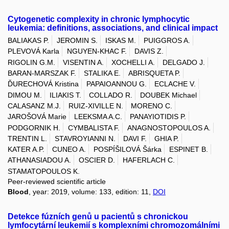
Cytogenetic complexity in chronic lymphocytic
leukemia: definitions, associations, and clinical impact
BALIAKAS P.
JEROMIN S.
ISKAS M.
PUIGGROS A.
PLEVOVÁ Karla
NGUYEN-KHAC F.
DAVIS Z.
RIGOLIN G.M.
VISENTIN A.
XOCHELLI A.
DELGADO J.
BARAN-MARSZAK F.
STALIKA E.
ABRISQUETA P.
ĎURECHOVÁ Kristina
PAPAIOANNOU G.
ECLACHE V.
DIMOU M.
ILIAKIS T.
COLLADO R.
DOUBEK Michael
CALASANZ M.J.
RUIZ-XIVILLE N.
MORENO C.
JAROŠOVÁ Marie
LEEKSMA A.C.
PANAYIOTIDIS P.
PODGORNIK H.
CYMBALISTA F.
ANAGNOSTOPOULOS A.
TRENTIN L.
STAVROYIANNI N.
DAVI F.
GHIA P.
KATER A.P.
CUNEO A.
POSPÍŠILOVÁ Šárka
ESPINET B.
ATHANASIADOU A.
OSCIER D.
HAFERLACH C.
STAMATOPOULOS K.
Peer-reviewed scientific article
Blood
, year: 2019, volume: 133, edition: 11,
DOI
Detekce fúzních genů u pacientů s chronickou
lymfocytární leukemií s komplexními chromozomálními