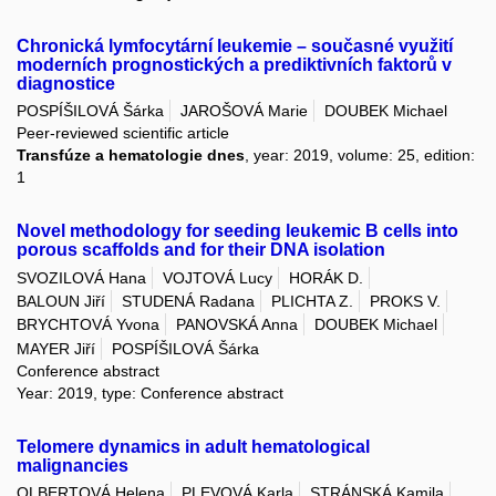
Chronická lymfocytární leukemie – současné využití
moderních prognostických a prediktivních faktorů v
diagnostice
POSPÍŠILOVÁ Šárka
JAROŠOVÁ Marie
DOUBEK Michael
Peer-reviewed scientific article
Transfúze a hematologie dnes
, year: 2019, volume: 25, edition:
1
Novel methodology for seeding leukemic B cells into
porous scaffolds and for their DNA isolation
SVOZILOVÁ Hana
VOJTOVÁ Lucy
HORÁK D.
BALOUN Jiří
STUDENÁ Radana
PLICHTA Z.
PROKS V.
BRYCHTOVÁ Yvona
PANOVSKÁ Anna
DOUBEK Michael
MAYER Jiří
POSPÍŠILOVÁ Šárka
Conference abstract
Year: 2019, type: Conference abstract
Telomere dynamics in adult hematological
malignancies
OLBERTOVÁ Helena
PLEVOVÁ Karla
STRÁNSKÁ Kamila