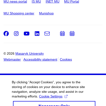
MU news portal
IS MU
INET MU
MU Portal
MU Shopping center
Munishop
Facebook
Instagram
Youtube
LinkedIn
e-
Add
Add
Email
mail
to
to
calendar
calendar
© 2026
Masaryk University
Webmaster
Accessibility statement
Cookies
By clicking “Accept Cookies”, you agree to the
storing of cookies on your device to enhance site
navigation, analyze site usage, and assist in our
marketing efforts.
Cookie Settings