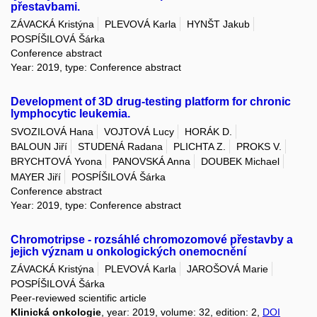
přestavbami.
ZÁVACKÁ Kristýna
PLEVOVÁ Karla
HYNŠT Jakub
POSPÍŠILOVÁ Šárka
Conference abstract
Year: 2019, type: Conference abstract
Development of 3D drug-testing platform for chronic
lymphocytic leukemia.
SVOZILOVÁ Hana
VOJTOVÁ Lucy
HORÁK D.
BALOUN Jiří
STUDENÁ Radana
PLICHTA Z.
PROKS V.
BRYCHTOVÁ Yvona
PANOVSKÁ Anna
DOUBEK Michael
MAYER Jiří
POSPÍŠILOVÁ Šárka
Conference abstract
Year: 2019, type: Conference abstract
Chromotripse - rozsáhlé chromozomové přestavby a
jejich význam u onkologických onemocnění
ZÁVACKÁ Kristýna
PLEVOVÁ Karla
JAROŠOVÁ Marie
POSPÍŠILOVÁ Šárka
Peer-reviewed scientific article
Klinická onkologie
, year: 2019, volume: 32, edition: 2,
DOI