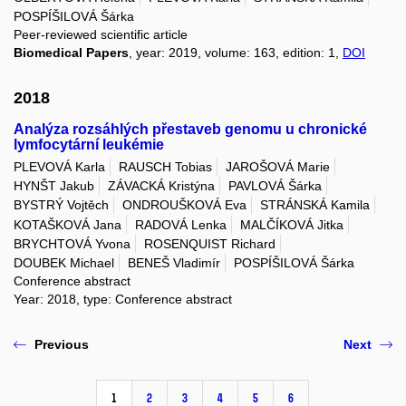
POSPÍŠILOVÁ Šárka
Peer-reviewed scientific article
Biomedical Papers
, year: 2019, volume: 163, edition: 1,
DOI
2018
Analýza rozsáhlých přestaveb genomu u chronické
lymfocytární leukémie
PLEVOVÁ Karla
RAUSCH Tobias
JAROŠOVÁ Marie
HYNŠT Jakub
ZÁVACKÁ Kristýna
PAVLOVÁ Šárka
BYSTRÝ Vojtěch
ONDROUŠKOVÁ Eva
STRÁNSKÁ Kamila
KOTAŠKOVÁ Jana
RADOVÁ Lenka
MALČÍKOVÁ Jitka
BRYCHTOVÁ Yvona
ROSENQUIST Richard
DOUBEK Michael
BENEŠ Vladimír
POSPÍŠILOVÁ Šárka
Conference abstract
Year: 2018, type: Conference abstract
Previous
Next
1
2
3
4
5
6