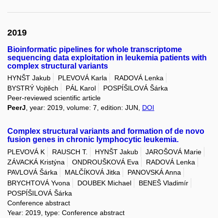
2019
Bioinformatic pipelines for whole transcriptome
sequencing data exploitation in leukemia patients with
complex structural variants
HYNŠT Jakub
PLEVOVÁ Karla
RADOVÁ Lenka
BYSTRÝ Vojtěch
PÁL Karol
POSPÍŠILOVÁ Šárka
Peer-reviewed scientific article
PeerJ
, year: 2019, volume: 7, edition: JUN,
DOI
Complex structural variants and formation of de novo
fusion genes in chronic lymphocytic leukemia.
PLEVOVÁ K
RAUSCH T.
HYNŠT Jakub
JAROŠOVÁ Marie
ZÁVACKÁ Kristýna
ONDROUŠKOVÁ Eva
RADOVÁ Lenka
PAVLOVÁ Šárka
MALČÍKOVÁ Jitka
PANOVSKÁ Anna
BRYCHTOVÁ Yvona
DOUBEK Michael
BENEŠ Vladimír
POSPÍŠILOVÁ Šárka
Conference abstract
Year: 2019, type: Conference abstract