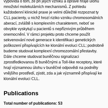
vypovídá o tom, že při jejich vzniku a opravě hraje úlohu
množství molekulárních mechanismů. Z pohledu
každodenní klinické praxe je velmi důležité rozpoznat ty
CLL pacienty, u nichž hrozí riziko vzniku chromosomálních
aberací, zvláště s komplexním charakterem, neboť se
obvykle vyskytují u pacientů s nepříznivým průběhem
onemocnění. V rámci projektu proto chceme použít
sekvenování nové generace k identifikaci genetických
poškození přispívajících ke klonální evoluci CLL; podrobně
budeme studovat komplexní chromozomální přestavby.
Dále chceme studovat buněčnou signalizaci
zprostředkovanou B buněčnými a Toll-like receptory, které
hrají významnou úlohu v buněčné odpovědi na podněty
vnějšího prostředí, zjistit, zda a jak významně přispívají ke
klonální evoluci CLL.
Publications
Total number of publications: 53