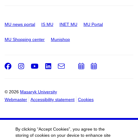
MU news portal
IS MU
INET MU
MU Portal
MU Shopping center
Munishop
Facebook
Instagram
Youtube
LinkedIn
e-
Add
Add
Email
mail
to
to
calendar
calendar
© 2026
Masaryk University
Webmaster
Accessibility statement
Cookies
By clicking “Accept Cookies”, you agree to the
storing of cookies on your device to enhance site