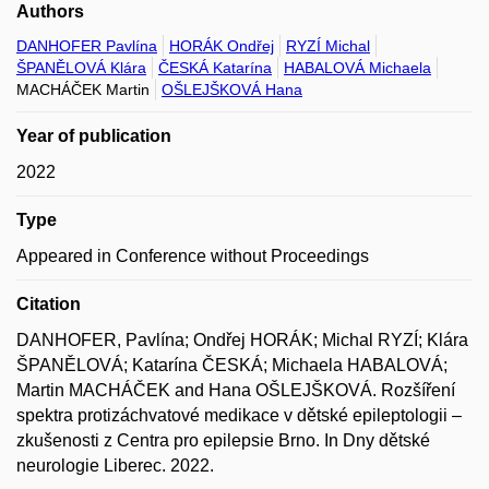
Authors
DANHOFER Pavlína
HORÁK Ondřej
RYZÍ Michal
ŠPANĚLOVÁ Klára
ČESKÁ Katarína
HABALOVÁ Michaela
MACHÁČEK Martin
OŠLEJŠKOVÁ Hana
Year of publication
2022
Type
Appeared in Conference without Proceedings
Citation
DANHOFER, Pavlína; Ondřej HORÁK; Michal RYZÍ; Klára
ŠPANĚLOVÁ; Katarína ČESKÁ; Michaela HABALOVÁ;
Martin MACHÁČEK and Hana OŠLEJŠKOVÁ. Rozšíření
spektra protizáchvatové medikace v dětské epileptologii –
zkušenosti z Centra pro epilepsie Brno. In Dny dětské
neurologie Liberec. 2022.