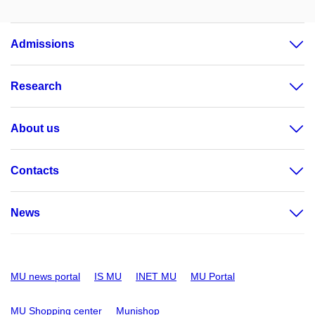
Admissions
Research
About us
Contacts
News
MU news portal
IS MU
INET MU
MU Portal
MU Shopping center
Munishop