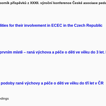
Sborník příspěvků z XXXII. výroční konference České asociace p
ties for their involvement in ECEC in the Czech Republic
vním místě – raná výchova a péče o děti ve věku do 3 let. Pře
doby rané výchovy a péče o děti ve věku do tří let v ČR
edings