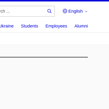
English
Search
...
Ukraine
Students
Employees
Alumni