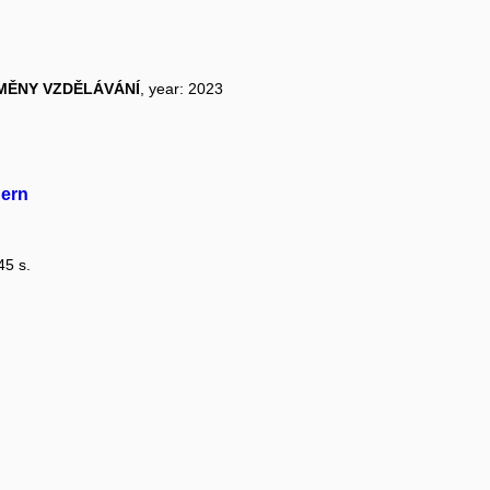
ROMĚNY VZDĚLÁVÁNÍ
, year: 2023
dern
45 s.