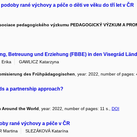
doby rané výchovy a péče o děti ve věku do tří let v ČR
ské asociace pedagogického výzkumu PEDAGOGICKÝ VÝZKUM A P
ng, Betreuung und Erziehung (FBBE) in den Visegrád Län
Erika
GAWLICZ Katarzyna
nomisierung des Frühpädagogischen
, year: 2022, number of pages: 
ds a partnership approach?
n Around the World
, year: 2022, number of pages: 11 s.,
DOI
odoby rané výchovy a péče v ČR
 Martina
SLEZÁKOVÁ Katarína