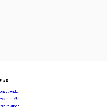
ews
ent calendar
ws from MU
dia relations