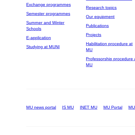
Exchange programmes
Research topics
Semester programmes
Our equipment
Summer and Winter
Publications
Schools
Projects
E-application
Habilitation procedure at
Studying at MUNI
MU
Professorship procedure 
MU
MU news portal
IS MU
INET MU
MU Portal
MU 