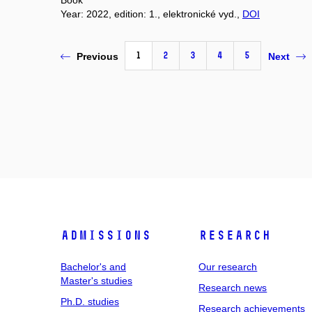
Book
Year: 2022, edition: 1., elektronické vyd.,
DOI
1
2
3
4
5
Previous
Next
Admissions
Research
Bachelor's and
Our research
Master's studies
Research news
Ph.D. studies
Research achievements