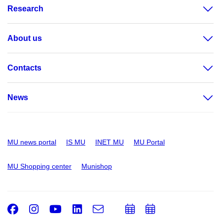
Research
About us
Contacts
News
MU news portal
IS MU
INET MU
MU Portal
MU Shopping center
Munishop
Facebook
Instagram
Youtube
LinkedIn
e-
Add
Add
Email
mail
to
to