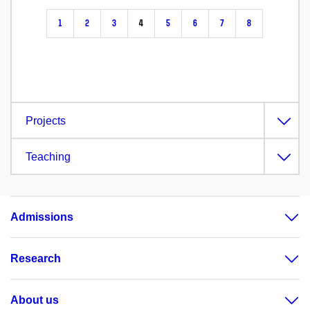
1
2
3
4
5
6
7
8
Projects
Teaching
Admissions
Research
About us