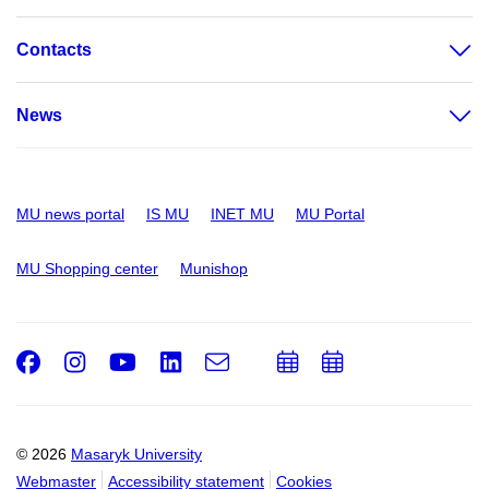
Contacts
News
MU news portal
IS MU
INET MU
MU Portal
MU Shopping center
Munishop
Facebook
Instagram
Youtube
LinkedIn
e-
Add
Add
Email
mail
to
to
calendar
calendar
© 2026
Masaryk University
Webmaster
Accessibility statement
Cookies