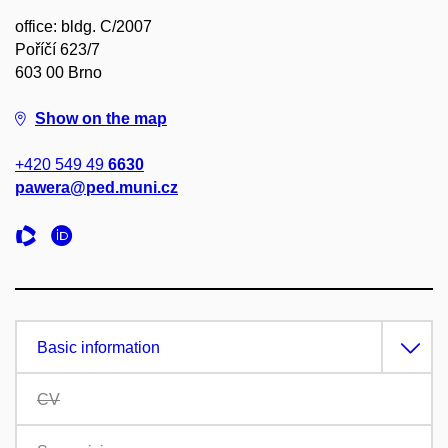
office: bldg. C/2007
Poříčí 623/7
603 00 Brno
Show on the map
+420 549 49
6630
pawera@ped.muni.cz
Basic information
CV