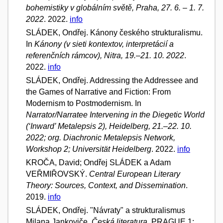
bohemistiky v globálním světě, Praha, 27. 6. – 1. 7.
2022
. 2022.
info
SLÁDEK, Ondřej. Kánony českého strukturalismu.
In
Kánony (v sieti kontextov, interpretácií a
referenčních rámcov), Nitra, 19.–21. 10. 2022
.
2022.
info
SLÁDEK, Ondřej. Addressing the Addressee and
the Games of Narrative and Fiction: From
Modernism to Postmodernism. In
Narrator/Narratee Intervening in the Diegetic World
(‘Inward’ Metalepsis 2), Heidelberg, 21.–22. 10.
2022; org. Diachronic Metalepsis Network,
Workshop 2; Universität Heidelberg
. 2022.
info
KROČA, David; Ondřej SLÁDEK a Adam
VEŘMIŘOVSKÝ.
Central European Literary
Theory: Sources, Context, and Dissemination
.
2019.
info
SLÁDEK, Ondřej. "Návraty" a strukturalismus
Milana Jankoviče.
Česká literatura
. PRAGUE 1: