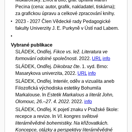
Pecina (cena: autor, grafik, nakladatel, tiskárna);
za grafickou úpravu a celkové zpracování knihy.
2023 - 2027 Člen Vědecké rady Pedagogické
fakulty Univerzity J. E. Purkyně v Ústí nad Labem.
Vybrané publikace
SLÁDEK, Ondřej.
Fikce vs. lež. Literatura ve
formování odolné společnosti
. 2022.
URL
info
SLÁDEK, Ondřej.
Dikobraz čte
. 1. vyd. Brno:
Masarykova univerzita, 2022.
URL
info
SLÁDEK, Ondřej. Interiér, oděv a vizualita aneb
Filozofická východiska estetiky Bohumila
Markalouse. In
Estetik Markalous a literát John,
Olomouc, 26.–27. 4. 2022
. 2022.
info
SLÁDEK, Ondřej. K pojetí znaku v Pražské škole:
recepce a revize. In
VI. kongres světové
literárněvědné bohemistiky. Na křižovatkách.
Koncepce, otázky a perspektivy literárněvědné