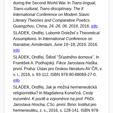
during the Second World War. In
Trans-lingual,
Trans-cultural, Trans-disciplinary. The II
International Conference on Modern Slavic
Literary Theories and Comparative Poetics.
Guangzhou, China, 24.-26. 06. 2016
. 2016.
info
SLÁDEK, Ondřej. Lubomír Doležel´s Theoretical
Assumptions. In
International Conference on
Narrative, Amsterdam, June 16−18, 2016
. 2016.
info
SLÁDEK, Ondřej. Štěstí "Šťastného domova". In
František A. Podhajský.
Fikce Jaroslava Haška
.
první. Praha: Ústav pro českou literaturu AV ČR, v.
v. i., 2016, s. 93-112. ISBN 978-80-88069-27-0.
info
SLÁDEK, Ondřej. Jak je možná hermeneutická
religionistika? In Magdalena Konečná.
Cesty
rozumění. K poctě a vzpomínce na prof. PhDr.
Jaroslava Hrocha, CSc.
první. Brno: Institut pro
hermeneutiku, z. s., 2016, s. 128-141. ISBN 978-