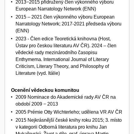
2013−2015 přidružený člen výkonného výboru
European Narratology Network (ENN)
2015 – 2021 člen výkonného výboru European
Narratology Network; 2017-2021 předseda výboru
(ENN)
2023 - Člen edice Teoretická knihovna (Host,
Ústav pro českou literaturu AV ČR). 2024 – člen
vědecké rady mezinárodního časopisu
Enthymema. International Journal of Literary
Criticism, Literary Theory, and Philosophy of
Literature (vyd. Itálie)
Ocenění vědeckou komunitou
2009 Nominace do Akademické rady AV ČR na
období 2009 − 2013
2005 Prémie Otty Wichterleho; udělena VR AV ČR
2015 Nejkrásnější české knihy roku 2015; 3. místo
v kategorii Odborná literatura pro knihu Jan
Mukařovský. Život a dílo, graf. úprava Martin