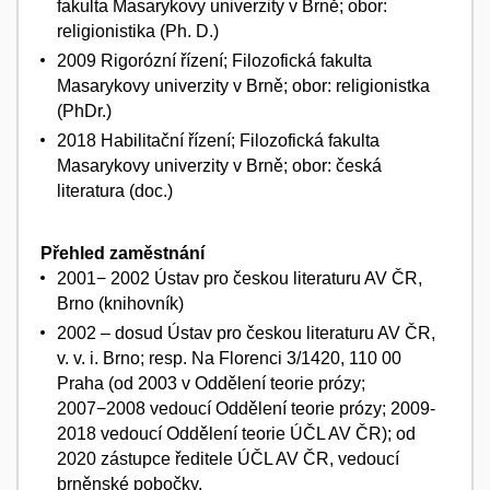
fakulta Masarykovy univerzity v Brně; obor:
religionistika (Ph. D.)
2009 Rigorózní řízení; Filozofická fakulta
Masarykovy univerzity v Brně; obor: religionistka
(PhDr.)
2018 Habilitační řízení; Filozofická fakulta
Masarykovy univerzity v Brně; obor: česká
literatura (doc.)
Přehled zaměstnání
2001− 2002 Ústav pro českou literaturu AV ČR,
Brno (knihovník)
2002 – dosud Ústav pro českou literaturu AV ČR,
v. v. i. Brno; resp. Na Florenci 3/1420, 110 00
Praha (od 2003 v Oddělení teorie prózy;
2007−2008 vedoucí Oddělení teorie prózy; 2009-
2018 vedoucí Oddělení teorie ÚČL AV ČR); od
2020 zástupce ředitele ÚČL AV ČR, vedoucí
brněnské pobočky.