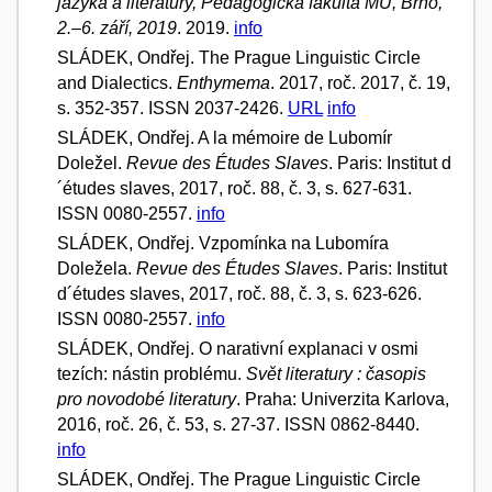
jazyka a literatury, Pedagogická fakulta MU, Brno,
2.–6. září, 2019
. 2019.
info
SLÁDEK, Ondřej. The Prague Linguistic Circle
and Dialectics.
Enthymema
. 2017, roč. 2017, č. 19,
s. 352-357. ISSN 2037-2426.
URL
info
SLÁDEK, Ondřej. A la mémoire de Lubomír
Doležel.
Revue des Études Slaves
. Paris: Institut d
´études slaves, 2017, roč. 88, č. 3, s. 627-631.
ISSN 0080-2557.
info
SLÁDEK, Ondřej. Vzpomínka na Lubomíra
Doležela.
Revue des Études Slaves
. Paris: Institut
d´études slaves, 2017, roč. 88, č. 3, s. 623-626.
ISSN 0080-2557.
info
SLÁDEK, Ondřej. O narativní explanaci v osmi
tezích: nástin problému.
Svět literatury : časopis
pro novodobé literatury
. Praha: Univerzita Karlova,
2016, roč. 26, č. 53, s. 27-37. ISSN 0862-8440.
info
SLÁDEK, Ondřej. The Prague Linguistic Circle