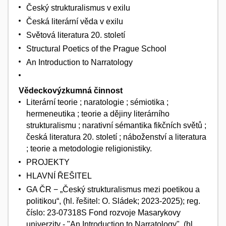
Český strukturalismus v exilu
Česká literární věda v exilu
Světová literatura 20. století
Structural Poetics of the Prague School
An Introduction to Narratology
Vědeckovýzkumná činnost
Literární teorie ; naratologie ; sémiotika ;
hermeneutika ; teorie a dějiny literárního
strukturalismu ; narativní sémantika fikčních světů ;
česká literatura 20. století ; náboženství a literatura
; teorie a metodologie religionistiky.
PROJEKTY
HLAVNÍ ŘEŠITEL
GA ČR − „Český strukturalismus mezi poetikou a
politikou“, (hl. řešitel: O. Sládek; 2023-2025); reg.
číslo: 23-07318S Fond rozvoje Masarykovy
univerzity - "An Introduction to Narratology", (hl.