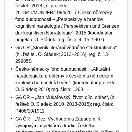
řešitel., 2018); č. projektu:
2018/41/MUNI/FR/1094/2017 Česko-německý
fond budoucnosti – „Perspektivy a hranice
kognitivní naratologie / Perspektiven und Grenzen
der kognitiven Narratologie“, 2015 (koordinátor
projektu: O. Sládek; reg. číslo: 4_15_5907)
GA ČR „Slovník literárněvědného strukturalismu“
(hl. řešitel. O. Sládek; 2013–2016); reg. č. 13-
29985S
Česko-německý fond budoucnosti − „Aktuální
naratologické problémy v českém a německém
kontextu humanitních věd“, (koordinátor projektu:
O. Sládek; 2010; reg. číslo: 1268
GA ČR − „Jan Mukařovský: život, dílo, ohlas“, (hl.
řešitel: O. Sládek; 2010−2013-2015); reg. číslo:
P406/10/1911
GA ČR − „Mezi Východem a Západem. K
vývojovým aspektům a tradici českého