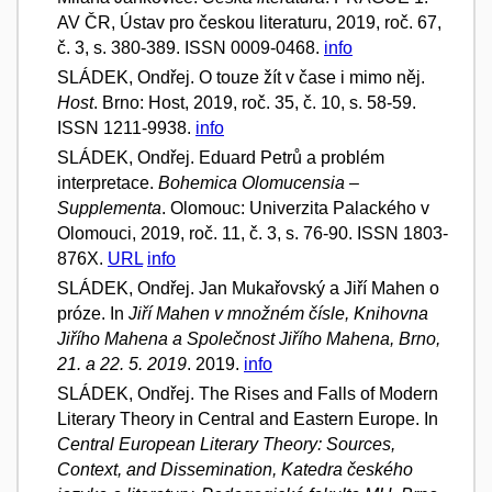
AV ČR, Ústav pro českou literaturu, 2019, roč. 67,
č. 3, s. 380-389. ISSN 0009-0468.
info
SLÁDEK, Ondřej. O touze žít v čase i mimo něj.
Host
. Brno: Host, 2019, roč. 35, č. 10, s. 58-59.
ISSN 1211-9938.
info
SLÁDEK, Ondřej. Eduard Petrů a problém
interpretace.
Bohemica Olomucensia –
Supplementa
. Olomouc: Univerzita Palackého v
Olomouci, 2019, roč. 11, č. 3, s. 76-90. ISSN 1803-
876X.
URL
info
SLÁDEK, Ondřej. Jan Mukařovský a Jiří Mahen o
próze. In
Jiří Mahen v množném čísle, Knihovna
Jiřího Mahena a Společnost Jiřího Mahena, Brno,
21. a 22. 5. 2019
. 2019.
info
SLÁDEK, Ondřej. The Rises and Falls of Modern
Literary Theory in Central and Eastern Europe. In
Central European Literary Theory: Sources,
Context, and Dissemination, Katedra českého