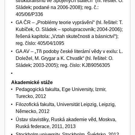
strukturalismu ve Spojených státech“ (hl. řešitel: O.
Sládek; podané na 2006-2008); reg. č.:
405/06/P336
GA ČR – „Problémy teorie vyprávění“ (hl. řešitel: T.
Kubíček, O. Sládek – spolupracovník; 2004-2006);
řešená kapitola: „Vztah skutečnosti a básnictví“);
reg. číslo: 405/04/1095
GA AV – „Tři podoby české literární vědy v exilu: L.
Doležel, M. Grygar a K. Chvatík“ (hl. řešitel: O.
Sládek; 2003-2005); reg. číslo: KJB9056305
Akademické stáže
Pedagogická fakulta, Ege University, Izmir,
Turecko, 2012
Filozofická fakulta, Universität Leipzig, Leipzig,
Německo, 2012
Ústav slavistiky, Ruská akademie věd, Moskva,
Ruská federace, 2011, 2013
Stockholm university, Stockholm, Švédsko, 2012,