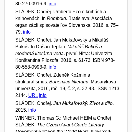
80-270-0916-9.
info
SLÁDEK, Ondřej. Umberto Eco o knihách a
knihovnách. In
Romboid.
Bratislava: Asociácia
organizácií spisovatel´ov Slovenska, 2016, s. 75–
79.
info
SLÁDEK, Ondřej. Jan Mukařovský a Mikuláš
Bakoš. In Dušan Teplan.
Mikuláš Bakoš a
moderná literárna veda
. první. Nitra: Univerzita
Konštantína Filozofa, 2016, s. 61-73. ISBN 978-
80-558-0993-9.
info
SLÁDEK, Ondřej. Zdeněk Kožmín a
strukturalismus.
Bohemica litteraria
. Masarykova
univerzita, 2016, roč. 19, č. 2, s. 32-48. ISSN 1213-
2144.
URL
info
SLÁDEK, Ondřej.
Jan Mukařovský. Život a dílo
.
2015.
info
WINNER, Thomas G.; Michael HEIM a Ondřej
SLÁDEK.
The Czech Avant-Garde Literary
Movement Bettwen the World Wars
. New York: