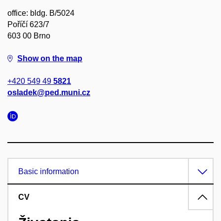
office: bldg. B/5024
Poříčí 623/7
603 00 Brno
Show on the map
+420 549 49
5821
osladek@ped.muni.cz
Basic information
CV