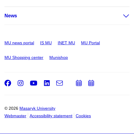
News
MU news portal
IS MU
INET MU
MU Portal
MU Shopping center
Munishop
Facebook
Instagram
Youtube
LinkedIn
e-
Add
Add
Email
mail
to
to
calendar
calendar
© 2026
Masaryk University
Webmaster
Accessibility statement
Cookies