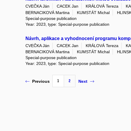
CVEČKA Ján
CACEK Jan
KRÁLOVÁ Tereza
KA
BERNACIKOVÁ Martina
KUMSTÁT Michal
HLINS
Special-purpose publication
Year: 2023, type: Special-purpose publication
Návrh, aplikace a vyhodnocení programu komple
CVEČKA Ján
CACEK Jan
KRÁLOVÁ Tereza
KA
BERNACIKOVÁ Martina
KUMSTÁT Michal
HLINS
Special-purpose publication
Year: 2023, type: Special-purpose publication
1
2
Previous
Next