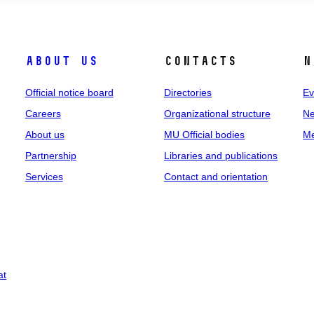
About us
Contacts
N
Official notice board
Directories
Ev
Careers
Organizational structure
Ne
About us
MU Official bodies
Me
Partnership
Libraries and publications
Services
Contact and orientation
at