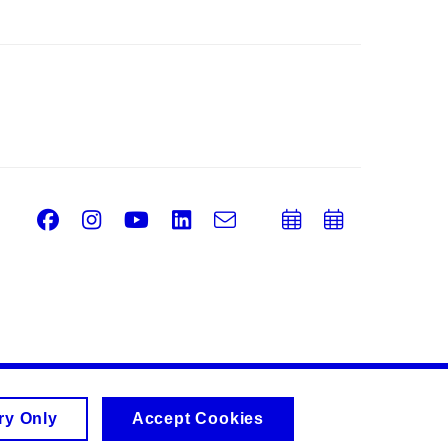
Facebook
Instagram
Youtube
LinkedIn
e-
Add
Add
Email
mail
to
to
calendar
calend
ry Only
Accept Cookies