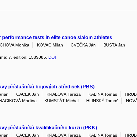
 performance tests in elite canoe slalom athletes
CHOVA Monika
KOVAC Milan
CVEČKA Ján
BUSTA Jan
ume: 7, edition: 1589085,
DOI
ravy příslušníků bojových středisek (PBS)
rián
CACEK Jan
KRÁLOVÁ Tereza
KALINA Tomáš
HRUBÝ
NACIKOVÁ Martina
KUMSTÁT Michal
HLINSKÝ Tomáš
NOVÁ
avy příslušníků kvalifikačního kurzu (PKK)
rián
CACEK Jan
KRÁLOVÁ Tereza
KALINA Tomáš
HRUBÝ