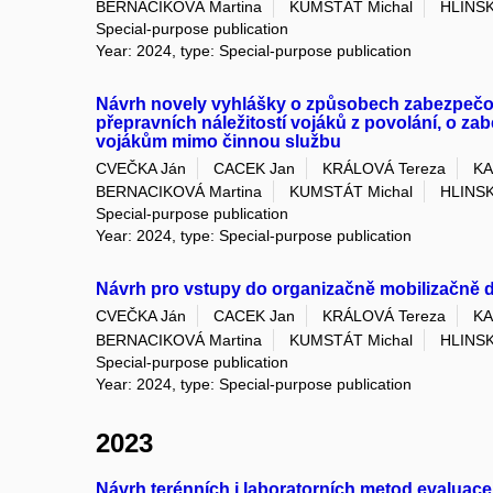
BERNACIKOVÁ Martina
KUMSTÁT Michal
HLINS
Special-purpose publication
Year: 2024, type: Special-purpose publication
Návrh novely vyhlášky o způsobech zabezpečován
přepravních náležitostí vojáků z povolání, o z
vojákům mimo činnou službu
CVEČKA Ján
CACEK Jan
KRÁLOVÁ Tereza
KA
BERNACIKOVÁ Martina
KUMSTÁT Michal
HLINS
Special-purpose publication
Year: 2024, type: Special-purpose publication
Návrh pro vstupy do organizačně mobilizačně 
CVEČKA Ján
CACEK Jan
KRÁLOVÁ Tereza
KA
BERNACIKOVÁ Martina
KUMSTÁT Michal
HLINS
Special-purpose publication
Year: 2024, type: Special-purpose publication
2023
Návrh terénních i laboratorních metod evalua