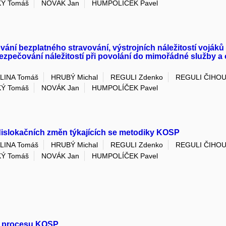
KÝ Tomáš
NOVÁK Jan
HUMPOLÍČEK Pavel
í bezplatného stravování, výstrojních náležitostí vojáků z
abezpečování náležitostí při povolání do mimořádné služby
LINA Tomáš
HRUBÝ Michal
REGULI Zdenko
REGULI ČIHOU
KÝ Tomáš
NOVÁK Jan
HUMPOLÍČEK Pavel
dislokačních změn týkajících se metodiky KOSP
LINA Tomáš
HRUBÝ Michal
REGULI Zdenko
REGULI ČIHOU
KÝ Tomáš
NOVÁK Jan
HUMPOLÍČEK Pavel
ce procesu KOSP