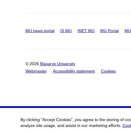
MU news portal
IS MU
INET MU
MU Portal
MU 
© 2026
Masaryk University
Webmaster
Accessibility statement
Cookies
By clicking “Accept Cookies”, you agree to the storing of co
analyze site usage, and assist in our marketing efforts.
Cook