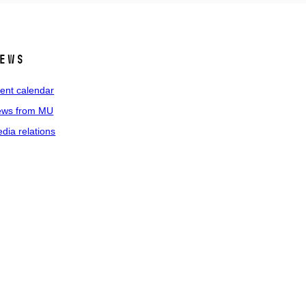
ews
ent calendar
ws from MU
dia relations