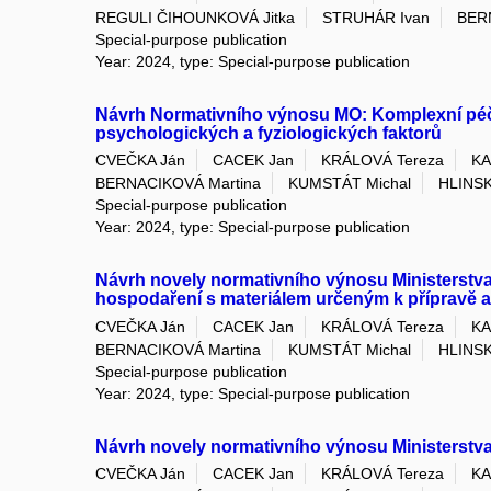
REGULI ČIHOUNKOVÁ Jitka
STRUHÁR Ivan
BER
Special-purpose publication
Year: 2024, type: Special-purpose publication
Návrh Normativního výnosu MO: Komplexní péče o 
psychologických a fyziologických faktorů
CVEČKA Ján
CACEK Jan
KRÁLOVÁ Tereza
KA
BERNACIKOVÁ Martina
KUMSTÁT Michal
HLINS
Special-purpose publication
Year: 2024, type: Special-purpose publication
Návrh novely normativního výnosu Ministerstva 
hospodaření s materiálem určeným k přípravě a 
CVEČKA Ján
CACEK Jan
KRÁLOVÁ Tereza
KA
BERNACIKOVÁ Martina
KUMSTÁT Michal
HLINS
Special-purpose publication
Year: 2024, type: Special-purpose publication
Návrh novely normativního výnosu Ministerstva
CVEČKA Ján
CACEK Jan
KRÁLOVÁ Tereza
KA