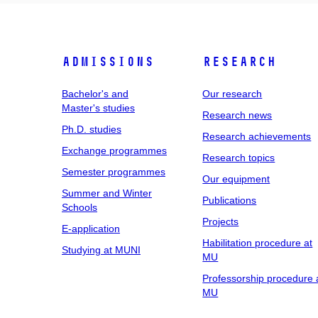
Admissions
Research
Bachelor's and
Our research
Master's studies
Research news
Ph.D. studies
Research achievements
Exchange programmes
Research topics
Semester programmes
Our equipment
Summer and Winter
Publications
Schools
Projects
E-application
Habilitation procedure at
Studying at MUNI
MU
Professorship procedure 
MU