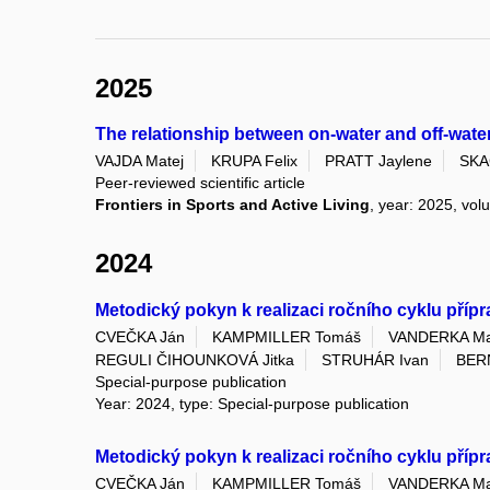
2025
The relationship between on-water and off-water
VAJDA Matej
KRUPA Felix
PRATT Jaylene
SKA
Peer-reviewed scientific article
Frontiers in Sports and Active Living
, year: 2025, vol
2024
Metodický pokyn k realizaci ročního cyklu příp
CVEČKA Ján
KAMPMILLER Tomáš
VANDERKA Ma
REGULI ČIHOUNKOVÁ Jitka
STRUHÁR Ivan
BER
Special-purpose publication
Year: 2024, type: Special-purpose publication
Metodický pokyn k realizaci ročního cyklu přípr
CVEČKA Ján
KAMPMILLER Tomáš
VANDERKA Ma