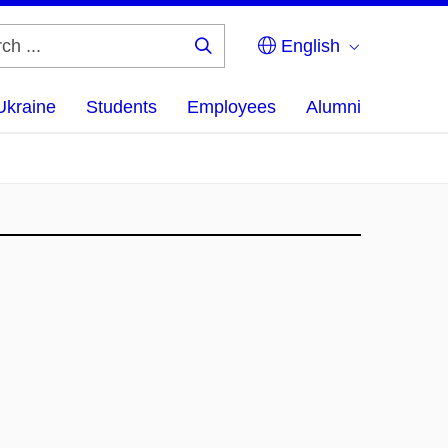
English
Search
...
Ukraine
Students
Employees
Alumni