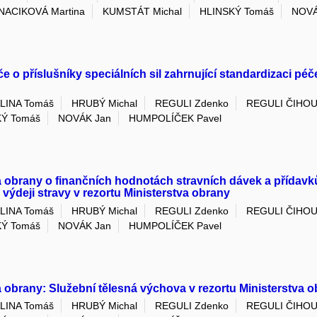
NACIKOVÁ Martina
KUMSTÁT Michal
HLINSKÝ Tomáš
NOVÁ
příslušníky speciálních sil zahrnující standardizaci péče 
LINA Tomáš
HRUBÝ Michal
REGULI Zdenko
REGULI ČIHOU
KÝ Tomáš
NOVÁK Jan
HUMPOLÍČEK Pavel
obrany o finančních hodnotách stravních dávek a přídavků 
výdeji stravy v rezortu Ministerstva obrany
LINA Tomáš
HRUBÝ Michal
REGULI Zdenko
REGULI ČIHOU
KÝ Tomáš
NOVÁK Jan
HUMPOLÍČEK Pavel
 obrany: Služební tělesná výchova v rezortu Ministerstva 
LINA Tomáš
HRUBÝ Michal
REGULI Zdenko
REGULI ČIHOU