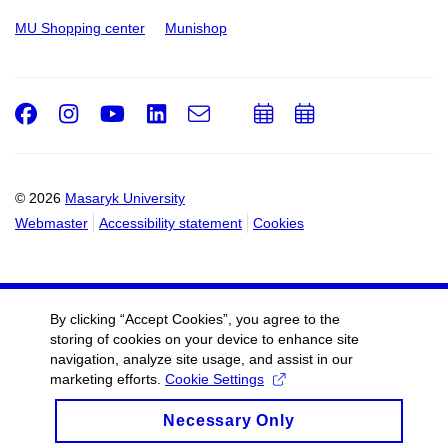
MU Shopping center
Munishop
Facebook
Instagram
Youtube
LinkedIn
e-
Add
Add
Email
mail
to
to
calendar
calendar
© 2026
Masaryk University
Webmaster
Accessibility statement
Cookies
By clicking “Accept Cookies”, you agree to the
storing of cookies on your device to enhance site
navigation, analyze site usage, and assist in our
marketing efforts.
Cookie Settings
Necessary Only