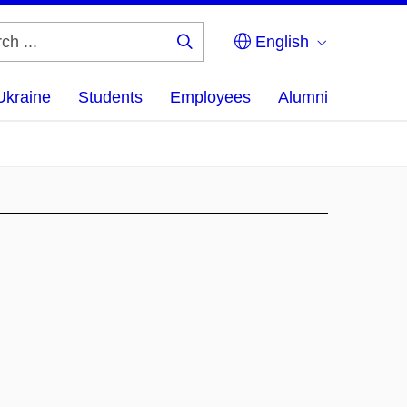
English
Search
...
Ukraine
Students
Employees
Alumni