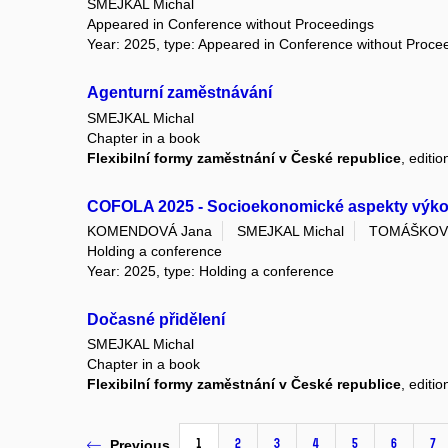
SMEJKAL Michal
Appeared in Conference without Proceedings
Year: 2025, type: Appeared in Conference without Proce
Agenturní zaměstnávání
SMEJKAL Michal
Chapter in a book
Flexibilní formy zaměstnání v České republice
, editi
COFOLA 2025 - Socioekonomické aspekty výkonu 
KOMENDOVÁ Jana
SMEJKAL Michal
TOMÁŠKOV
Holding a conference
Year: 2025, type: Holding a conference
Dočasné přidělení
SMEJKAL Michal
Chapter in a book
Flexibilní formy zaměstnání v České republice
, editi
1
2
3
4
5
6
7
Previous