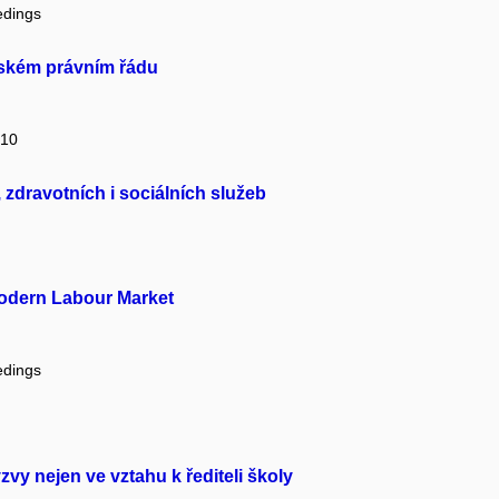
edings
eském právním řádu
 10
 zdravotních i sociálních služeb
Modern Labour Market
edings
vy nejen ve vztahu k řediteli školy