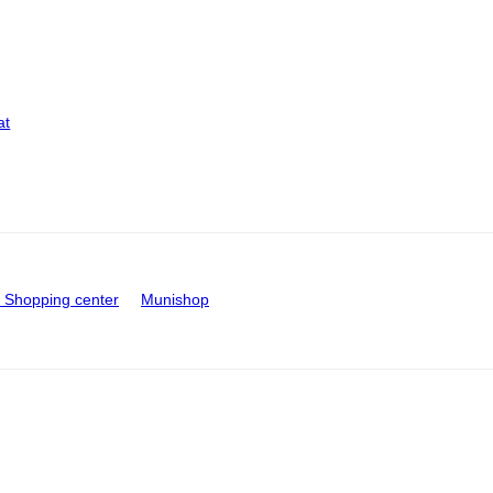
at
Shopping center
Munishop