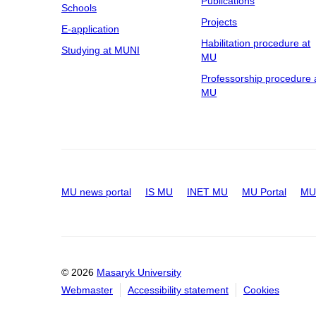
Publications
Schools
Projects
E-application
Habilitation procedure at
Studying at MUNI
MU
Professorship procedure 
MU
MU news portal
IS MU
INET MU
MU Portal
MU 
© 2026
Masaryk University
Webmaster
Accessibility statement
Cookies