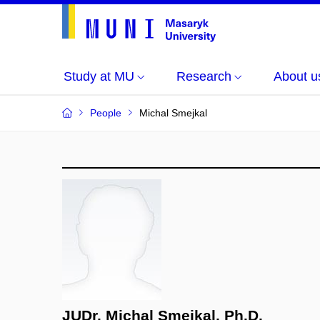
Study at MU
Research
About u
People
Michal Smejkal
JUDr. Michal Smejkal, Ph.D.