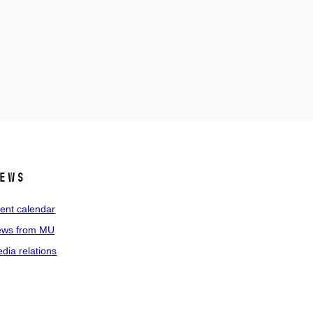
ews
ent calendar
ws from MU
dia relations