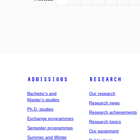
Admissions
Research
Bachelor's and
Our research
Master's studies
Research news
Ph.D. studies
Research achievements
Exchange programmes
Research topics
Semester programmes
Our equipment
Summer and Winter