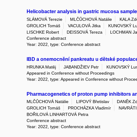
Helicobacter analysis in gastric mucosa sampl
SLÁMOVÁ Terezie
MLČŮCHOVÁ Natálie
KALA Zd
GROLICH Tomáš
VACULOVÁ Jitka
KUNOVSKÝ Lu
LISCHKE Robert
DEISSOVÁ Tereza
LOCHMAN J
Conference abstract
Year: 2022, type: Conference abstract
IBD a onemocnění pankreatu u dětské populac
HRUNKA Matěj
JABANDŽIEV Petr
KUNOVSKÝ Lu
Appeared in Conference without Proceedings
Year: 2022, type: Appeared in Conference without Proce
Pharmacogenetics of proton pump inhibitors an
MLČŮCHOVÁ Natálie
LIPOVÝ Břetislav
DANĚK Zd
GROLICH Tomáš
PROCHÁZKA Vladimír
NAVRÁTIL
BOŘILOVÁ LINHARTOVÁ Petra
Conference abstract
Year: 2022, type: Conference abstract