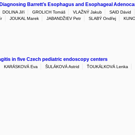
 Diagnosing Barrett’s Esophagus and Esophageal Adenoc
DOLINA Jiří
GROLICH Tomáš
VLAŽNÝ Jakub
SAID Dávid
r
JOUKAL Marek
JABANDŽIEV Petr
SLABÝ Ondřej
KUNO
gitis in five Czech pediatric endoscopy centers
KARÁSKOVÁ Eva
ŠULÁKOVÁ Astrid
ŤOUKÁLKOVÁ Lenka