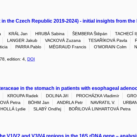
nt in the Czech Republic 2019-2024) - initial insights from 
a
KRÁL Jan
HRUBÁ Sabina
ŠEMBERA Štěpán
TACHECÍ Il
LANGER Jakub
VACKOVÁ Zuzana
TESAŘÍKOVÁ Pavla
icia
PARRA Pablo
MÉGRAUD Francis
O'MORAIN Colm
N
78, edition: 4,
DOI
cteraceae in the stomach in patients with esophageal aden
KROUPA Radek
DOLINA Jiří
PROCHÁZKA Vladimír
GRO
OVÁ Petra
BÖHM Jan
ANDRLA Petr
NAVRATIL V.
URBAN
HOLLÁ Lydie
SLABÝ Ondřej
BOŘILOVÁ LINHARTOVÁ Petra
he V1/V2 and V3/V4 regions in the 16S rDNA gene – analysi