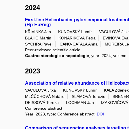
2024
First-line Helicobacter pylori empirical treatme
(Hp-EuReg)
KŘIVINKA Jan
KUNOVSKÝ Lumír
VACULOVÁ Jitk
BLAHO Martin
KOŇAŘÍKOVÁ Petra
EVINOVÁ Eva
SYCHRA Pavel
CANO-CATALA Anna
MOREIRA Let
Peer-reviewed scientific article
Gastroenterologie a hepatologie
, year: 2024, volume: 
2023
Association of relative abundance of Helicoba
VACULOVÁ Jitka
KUNOVSKÝ Lumír
KALA Zdeněk
MLČŮCHOVÁ Natálie
SLÁMOVÁ Terezie
BRENER
DEISSOVÁ Tereza
LOCHMAN Jan
IZAKOVIČOVÁ 
Conference abstract
Year: 2023, type: Conference abstract,
DOI
Comparison of sequencing analyses targeting t