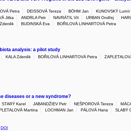
OVÁ Petra
DEISSOVÁ Tereza
BÖHM Jan
KUNOVSKÝ Lumír
Á Jitka
ANDRLA Petr
NAVRÁTIL Vít
URBAN Ondřej
HARU
 Zdeněk
BUDINSKÁ Eva
BOŘILOVÁ LINHARTOVÁ Petra
ota analysis: a pilot study
KALA Zdeněk
BOŘILOVÁ LINHARTOVÁ Petra
ZAPLETALOVÁ
ese diseases or a new syndrome?
STARÝ Karel
JABANDŽIEV Petr
NEŠPOROVÁ Tereza
MÁCA
PLETALOVÁ Martina
LOCHMAN Jan
PÁLOVÁ Hana
SLABÝ O
,
DOI