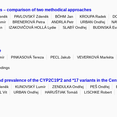
es – comparison of two methodical approaches
eněk
PAVLOVSKÝ Zdeněk
BÖHM Jan
KROUPA Radek
DO
mír
BRENEROVÁ Petra
ANDRLA Petr
URBAN Ondřej
NA
an
IZAKOVIČOVÁ HOLLÁ Lydie
SLABÝ Ondřej
BUDINSKÁ Ev
e
mír
PINKASOVÁ Tereza
PECL Jakub
VEVERKOVÁ Markéta
edings
d prevalence of the CYP2C19*2 and *17 variants in the Cen
eněk
KUNOVSKÝ Lumír
ZENDULKA Ondřej
PEŠ Ondřej
 Vít
URBAN Ondřej
HARUŠTIAK Tomáš
LISCHKE Robert