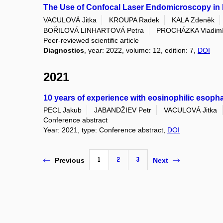
The Use of Confocal Laser Endomicroscopy in
VACULOVÁ Jitka
KROUPA Radek
KALA Zdeněk
BOŘILOVÁ LINHARTOVÁ Petra
PROCHÁZKA Vladimí
Peer-reviewed scientific article
Diagnostics
, year: 2022, volume: 12, edition: 7,
DOI
2021
10 years of experience with eosinophilic esopha
PECL Jakub
JABANDŽIEV Petr
VACULOVÁ Jitka
Conference abstract
Year: 2021, type: Conference abstract,
DOI
1
2
3
Previous
Next