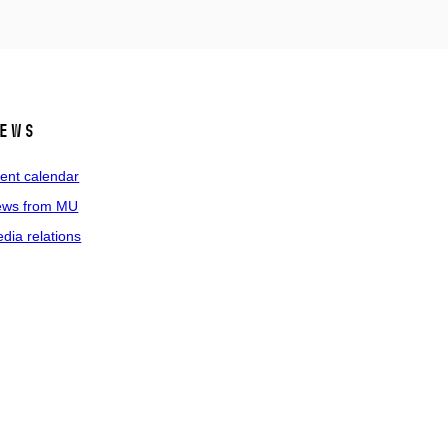
ews
ent calendar
ws from MU
dia relations