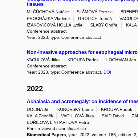
tissues
MLČŮCHOVÁ Natálie
SLÁMOVÁ Terezie
BRENER
PROCHÁZKA Vladimír
GROLICH Tomáš
VACULOV
IZAKOVIČOVÁ HOLLÁ Lydie
SLABÝ Ondřej
KALA
Conference abstract
Year: 2023, type: Conference abstract
Non-invasive approaches for esophageal microbi
VACULOVÁ Jitka
KROUPA Radek
LOCHMAN Jan
Conference abstract
Year: 2023, type: Conference abstract,
DOI
2022
Achalasia and acromegaly: co-incidence of th
DOLINA Jiří
KUNOVSKÝ Lumír
KROUPA Radek
KALA Zdeněk
VACULOVÁ Jitka
SAID Dávid
ZA
BOŘILOVÁ LINHARTOVÁ Petra
Peer-reviewed scientific article
Biomedical Papers
, year: 2022, volume: 166, edition: 2