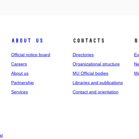
About us
Contacts
N
Official notice board
Directories
Ev
Careers
Organizational structure
Ne
About us
MU Official bodies
Me
Partnership
Libraries and publications
Services
Contact and orientation
at