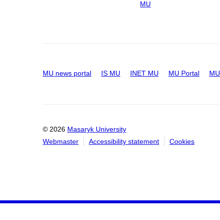
MU
MU news portal
IS MU
INET MU
MU Portal
MU 
© 2026
Masaryk University
Webmaster
Accessibility statement
Cookies