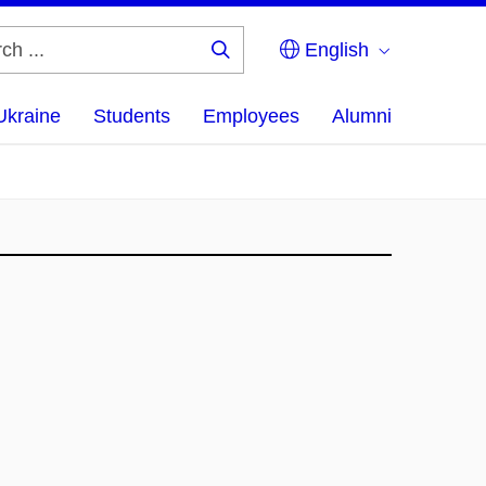
English
Search
...
Ukraine
Students
Employees
Alumni