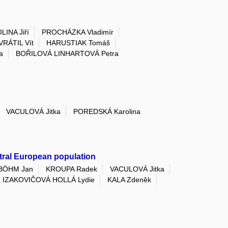
LINA Jiří
PROCHÁZKA Vladimír
VRÁTIL Vít
HARUSTIAK Tomáš
a
BOŘILOVÁ LINHARTOVÁ Petra
VACULOVÁ Jitka
POREDSKÁ Karolina
tral European population
BÖHM Jan
KROUPA Radek
VACULOVÁ Jitka
IZAKOVIČOVÁ HOLLÁ Lydie
KALA Zdeněk