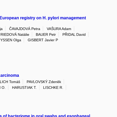
the European registry on H. pylori management
ja
ČAVAJDOVÁ Petra
VAŠURA Adam
FRIEDOVÁ Natálie
BAUER Petr
PŘIDAL David
YSSEN Olga
GISBERT Javier P
ocarcinoma
LICH Tomáš
PAVLOVSKÝ Zdeněk
 O.
HARUSTIAK T.
LISCHKE R.
s of bacteriome in oral swabs and esophageal