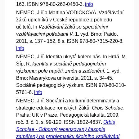
163. ISBN 978-80-262-0450-3.
info
NĚMEC, Jiří a Martina VODIČKOVÁ. Vzdělávání
žáků uprchlíků v České republice z pohledu
učitelů. In
Vzdělávání žáků se speciálními
vzdělávacími potřebami V.
1. vyd. Brno: Paido,
2011, s. 137 - 152, 8 s. ISBN 978-80-7315-220-8.
info
NĚMEC, Jiří. Identita ukrytá kolem nás. In Hrdá, M.
Šíp, R.
Identita v sociálně pedagogickém
výzkumu: pole napětí, změn a začlenění
. 1. vyd.
Brno: Masarykova univerzita, 2011, s. 34-45.
Sociálně pedagogický výzkum. ISBN 978-80-210-
5761-6.
info
NĚMEC, Jiří. Sociální a kulturní determinanty a
strategie edukace romských žáků.
Orbis Scholae
.
Praha: UK v Praze, Pedagogická fakulta, 2009,
roč. 3, č. 1, s. 99-120. ISSN 1802-4637.
Orbis
Scholae - Odborný recenzovaný časopis
zaměřený na problematiku školního vzdělávání