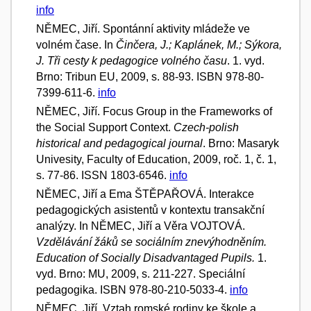
info
NĚMEC, Jiří. Spontánní aktivity mládeže ve
volném čase. In
Činčera, J.; Kaplánek, M.; Sýkora,
J. Tři cesty k pedagogice volného času
. 1. vyd.
Brno: Tribun EU, 2009, s. 88-93. ISBN 978-80-
7399-611-6.
info
NĚMEC, Jiří. Focus Group in the Frameworks of
the Social Support Context.
Czech-polish
historical and pedagogical journal
. Brno: Masaryk
Univesity, Faculty of Education, 2009, roč. 1, č. 1,
s. 77-86. ISSN 1803-6546.
info
NĚMEC, Jiří a Ema ŠTĚPAŘOVÁ. Interakce
pedagogických asistentů v kontextu transakční
analýzy. In NĚMEC, Jiří a Věra VOJTOVÁ.
Vzdělávání žáků se sociálním znevýhodněním.
Education of Socially Disadvantaged Pupils.
1.
vyd. Brno: MU, 2009, s. 211-227. Speciální
pedagogika. ISBN 978-80-210-5033-4.
info
NĚMEC, Jiří. Vztah romské rodiny ke škole a