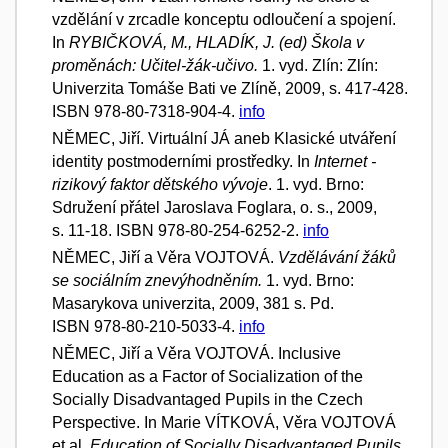
vzdělání v zrcadle konceptu odloučení a spojení.
In
RYBIČKOVÁ, M., HLADÍK, J. (ed) Škola v
proměnách: Učitel-žák-učivo.
1. vyd. Zlín: Zlín:
Univerzita Tomáše Bati ve Zlíně, 2009, s. 417-428.
ISBN 978-80-7318-904-4.
info
NĚMEC, Jiří. Virtuální JÁ aneb Klasické utváření
identity postmoderními prostředky. In
Internet -
rizikový faktor dětského vývoje
. 1. vyd. Brno:
Sdružení přátel Jaroslava Foglara, o. s., 2009,
s. 11-18. ISBN 978-80-254-6252-2.
info
NĚMEC, Jiří a Věra VOJTOVÁ.
Vzdělávání žáků
se sociálním znevýhodněním.
1. vyd. Brno:
Masarykova univerzita, 2009, 381 s. Pd.
ISBN 978-80-210-5033-4.
info
NĚMEC, Jiří a Věra VOJTOVÁ. Inclusive
Education as a Factor of Socialization of the
Socially Disadvantaged Pupils in the Czech
Perspective. In Marie VÍTKOVÁ, Věra VOJTOVÁ
et al.
Education of Socially Disadvantaged Pupils