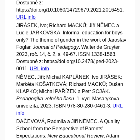
Dostupné z:
https://doi.org/10.1080/14729679.2021.2016451.
URL
info
JIRÁSEK, Ivo; Richard MACKŮ; Jiří NĚMEC a
Lucie JARKOVSKÁ. Informal education for boys
only? The theme of gender in the work of Jaroslav
Foglar.
Journal of Pedagogy
. Walter de Gruyter,
2023, roč. 14, č. 2, s. 49-67. ISSN 1338-1563.
Dostupné z: https://doi.org/10.2478/jped-2023-
0011.
URL
info
NĚMEC, Jiří; Michal KAPLÁNEK; Ivo JIRÁSEK;
Markéta KOŠATKOVÁ; Richard MACKŮ; Dušan
KLAPKO; Michal PAŘÍZEK a Petr SOJÁK.
Pedagogika volného času
. 1. vyd. Masarykova
univerzita, 2023. ISBN 978-80-280-0461-3.
URL
info
DAČEVOVÁ, Radmila a Jiří NĚMEC. A Quality
School from the Perspective of Parents'
Expectations.
New Educational Review
. Adam