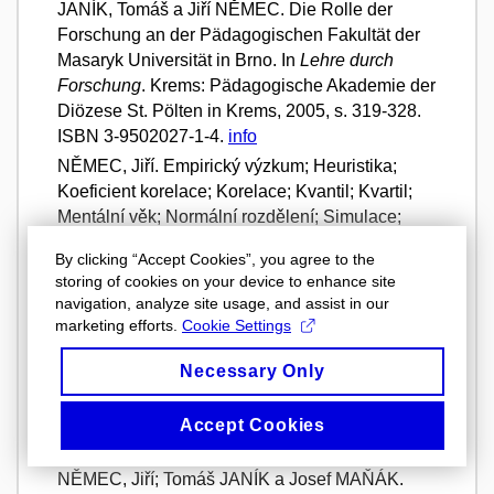
JANÍK, Tomáš a Jiří NĚMEC. Die Rolle der
Forschung an der Pädagogischen Fakultät der
Masaryk Universität in Brno. In
Lehre durch
Forschung
. Krems: Pädagogische Akademie der
Diözese St. Pölten in Krems, 2005, s. 319-328.
ISBN 3-9502027-1-4.
info
NĚMEC, Jiří. Empirický výzkum; Heuristika;
Koeficient korelace; Korelace; Kvantil; Kvartil;
Mentální věk; Normální rozdělení; Simulace;
Skóre; Směrodatná odchylka; Soubor (základní,
By clicking “Accept Cookies”, you agree to the
výběrový). In
Slovník pedagogické metodologie
. 1.
storing of cookies on your device to enhance site
vyd. Brno: Paido, Masarykova univerzita, 2005,
navigation, analyze site usage, and assist in our
134 s. Pedagogický výzkum v teorii a praxi.
marketing efforts.
Cookie Settings
ISBN 80-210-3802-0.
info
Necessary Only
NĚMEC, Jiří.
Cvičení k úvodu do pedagogické
metodologie
. Brno. Pedagogická fakulta: Katedra
sociální pedagogiky, 2005. elektronický kurz on-
Accept Cookies
line.
Elektronický kurz on-line v LMS Moodle
info
NĚMEC, Jiří; Tomáš JANÍK a Josef MAŇÁK.