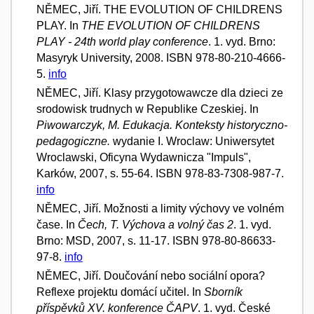
NĚMEC, Jiří. THE EVOLUTION OF CHILDRENS
PLAY. In
THE EVOLUTION OF CHILDRENS
PLAY - 24th world play conference
. 1. vyd. Brno:
Masyryk University, 2008. ISBN 978-80-210-4666-
5.
info
NĚMEC, Jiří. Klasy przygotowawcze dla dzieci ze
srodowisk trudnych w Republike Czeskiej. In
Piwowarczyk, M. Edukacja. Konteksty historyczno-
pedagogiczne.
wydanie I. Wroclaw: Uniwersytet
Wroclawski, Oficyna Wydawnicza "Impuls",
Karków, 2007, s. 55-64. ISBN 978-83-7308-987-7.
info
NĚMEC, Jiří. Možnosti a limity výchovy ve volném
čase. In
Čech, T. Výchova a volný čas 2
. 1. vyd.
Brno: MSD, 2007, s. 11-17. ISBN 978-80-86633-
97-8.
info
NĚMEC, Jiří. Doučování nebo sociální opora?
Reflexe projektu domácí učitel. In
Sborník
příspěvků XV. konference ČAPV
. 1. vyd. České