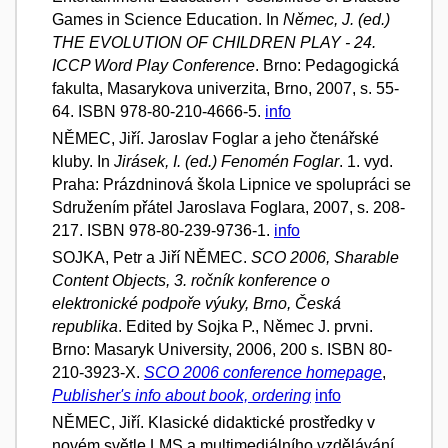
Games in Science Education. In
Němec, J. (ed.)
THE EVOLUTION OF CHILDREN PLAY - 24.
ICCP Word Play Conference
. Brno: Pedagogická
fakulta, Masarykova univerzita, Brno, 2007, s. 55-
64. ISBN 978-80-210-4666-5.
info
NĚMEC, Jiří. Jaroslav Foglar a jeho čtenářské
kluby. In
Jirásek, I. (ed.) Fenomén Foglar
. 1. vyd.
Praha: Prázdninová škola Lipnice ve spolupráci se
Sdružením přátel Jaroslava Foglara, 2007, s. 208-
217. ISBN 978-80-239-9736-1.
info
SOJKA, Petr a Jiří NĚMEC.
SCO 2006, Sharable
Content Objects, 3. ročník konference o
elektronické podpoře výuky, Brno, Česká
republika
. Edited by Sojka P., Němec J. prvni.
Brno: Masaryk University, 2006, 200 s. ISBN 80-
210-3923-X.
SCO 2006 conference homepage
,
Publisher's info about book, ordering
info
NĚMEC, Jiří. Klasické didaktické prostředky v
novém světle LMS a multimediálního vzdělávání.