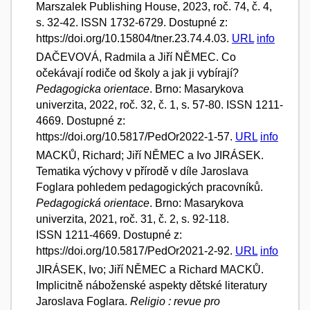
Marszalek Publishing House, 2023, roč. 74, č. 4,
s. 32-42. ISSN 1732-6729. Dostupné z:
https://doi.org/10.15804/tner.23.74.4.03.
URL
info
DAČEVOVÁ, Radmila a Jiří NĚMEC. Co
očekávají rodiče od školy a jak ji vybírají?
Pedagogicka orientace
. Brno: Masarykova
univerzita, 2022, roč. 32, č. 1, s. 57-80. ISSN 1211-
4669. Dostupné z:
https://doi.org/10.5817/PedOr2022-1-57.
URL
info
MACKŮ, Richard; Jiří NĚMEC a Ivo JIRÁSEK.
Tematika výchovy v přírodě v díle Jaroslava
Foglara pohledem pedagogických pracovníků.
Pedagogická orientace
. Brno: Masarykova
univerzita, 2021, roč. 31, č. 2, s. 92-118.
ISSN 1211-4669. Dostupné z:
https://doi.org/10.5817/PedOr2021-2-92.
URL
info
JIRÁSEK, Ivo; Jiří NĚMEC a Richard MACKŮ.
Implicitně náboženské aspekty dětské literatury
Jaroslava Foglara.
Religio : revue pro