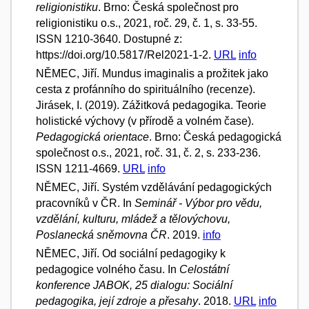
religionistiku
. Brno: Česká společnost pro
religionistiku o.s., 2021, roč. 29, č. 1, s. 33-55.
ISSN 1210-3640. Dostupné z:
https://doi.org/10.5817/Rel2021-1-2.
URL
info
NĚMEC, Jiří. Mundus imaginalis a prožitek jako
cesta z profánního do spirituálního (recenze).
Jirásek, I. (2019). Zážitková pedagogika. Teorie
holistické výchovy (v přírodě a volném čase).
Pedagogická orientace
. Brno: Česká pedagogická
společnost o.s., 2021, roč. 31, č. 2, s. 233-236.
ISSN 1211-4669.
URL
info
NĚMEC, Jiří. Systém vzdělávání pedagogických
pracovníků v ČR. In
Seminář - Výbor pro vědu,
vzdělání, kulturu, mládež a tělovýchovu,
Poslanecká sněmovna ČR
. 2019.
info
NĚMEC, Jiří. Od sociální pedagogiky k
pedagogice volného času. In
Celostátní
konference JABOK, 25 dialogu: Sociální
pedagogika, její zdroje a přesahy
. 2018.
URL
info