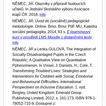
NĚMEC, Jiří. Otazníky v přípravě budoucích
učitelů. In
Jednání školského výboru Asociace
krajů ČR
. 2018.
info
NĚMEC, Jiří.
Úvod do (sociálně) pedagogické
metodologie
. Online. Brno. Brno: PdF MU, Katedra
sociální pedagogiky, 2014, 83 s.
E-learningový
kurz v prostředí LMS Moodle s distančními texty
info
NĚMEC, Jiří a Lenka GULOVÁ. The Integration of
Socially Disadvantaged Pupils in the Czech
Republic: A Qualitative View on Quantitative
Pphenomenon. In Visser, J; Daniels, H.; Cole, T.
Transforming Troubled Lives: Strategies and
Interventions for Children with Social, Emotional
and Behavioural Difficulties. International
Perspectives on Inclusive Education
. 1. vyd.
Bingley, United Kingdom: Emerald Group
Publishing Limited, 2012, s. 161-173. ISBN 978-1-
78052-710-9. Dostupné z: