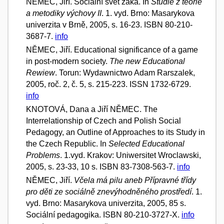
NĚMEC, Jiří. Sociální svět žáka. In
Studie z teorie
a metodiky výchovy II
. 1. vyd. Brno: Masarykova
univerzita v Brně, 2005, s. 16-23. ISBN 80-210-
3687-7.
info
NĚMEC, Jiří. Educational significance of a game
in post-modern society.
The new Educational
Rewiew
. Torun: Wydawnictwo Adam Rarszalek,
2005, roč. 2, č. 5, s. 215-223. ISSN 1732-6729.
info
KNOTOVÁ, Dana a Jiří NĚMEC. The
Interrelationship of Czech and Polish Social
Pedagogy, an Outline of Approaches to its Study in
the Czech Republic. In
Selected Educational
Problems
. 1.vyd. Krakov: Uniwersitet Wroclawski,
2005, s. 23-33, 10 s. ISBN 83-7308-563-7.
info
NĚMEC, Jiří.
Včela má pilu aneb Přípravné třídy
pro děti ze sociálně znevýhodněného prostředí
. 1.
vyd. Brno: Masarykova univerzita, 2005, 85 s.
Sociální pedagogika. ISBN 80-210-3727-X.
info