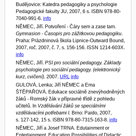
Budějovice: Katedra pedagogiky a psychologie
Pedagogické fakulty JU, 2007, 6 s. ISBN 978-80-
7040-991-6.
info
NĚMEC, Jiří. Potvoření - Čáry sem a zase tam.
Gymnasion - Časopis pro zážitkovou pedagogiku
.
Praha: Prázdninová škola Lipnice-Outward Bound,
2007, roč. 2007, č. 7, s. 156-156. ISSN 1214-603X.
info
NĚMEC, Jiří.
PSI pro sociální pedagogy. Základy
psychologie pro sociální pedagogy. (elektronický
kurz, cvičení)
. 2007.
URL
info
GULOVÁ, Lenka; Jiří NĚMEC a Ema
ŠTĚPAŘOVÁ. Edukace sociálně znevýhodněných
žáků - Romský žák v přípravné třídě z pohledu
učitelů. In
Vzdělávání žáků se speciálními
vzdělávacími potřebami I.
Brno: Paido, 2007,
s. 127-142, 15 s. ISBN 978-80-7315-163-8.
info
NĚMEC, Jiří a Josef TRNA. Edutainment or
Entertainment. Education Possibilities of Didactic