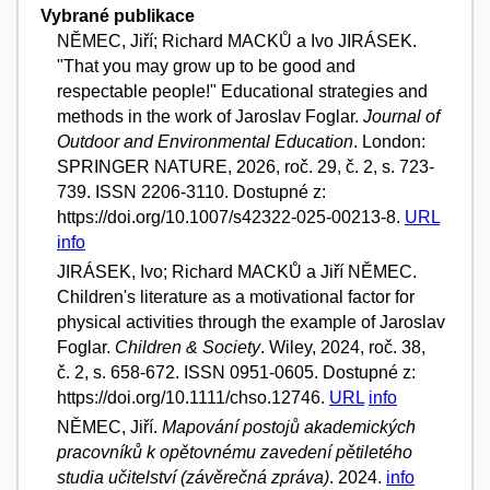
Vybrané publikace
NĚMEC, Jiří; Richard MACKŮ a Ivo JIRÁSEK.
"That you may grow up to be good and
respectable people!" Educational strategies and
methods in the work of Jaroslav Foglar.
Journal of
Outdoor and Environmental Education
. London:
SPRINGER NATURE, 2026, roč. 29, č. 2, s. 723-
739. ISSN 2206-3110. Dostupné z:
https://doi.org/10.1007/s42322-025-00213-8.
URL
info
JIRÁSEK, Ivo; Richard MACKŮ a Jiří NĚMEC.
Children's literature as a motivational factor for
physical activities through the example of Jaroslav
Foglar.
Children & Society
. Wiley, 2024, roč. 38,
č. 2, s. 658-672. ISSN 0951-0605. Dostupné z:
https://doi.org/10.1111/chso.12746.
URL
info
NĚMEC, Jiří.
Mapování postojů akademických
pracovníků k opětovnému zavedení pětiletého
studia učitelství (závěrečná zpráva)
. 2024.
info