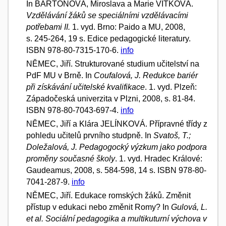
In BARTOŇOVÁ, Miroslava a Marie VÍTKOVÁ.
Vzdělávání žáků se speciálními vzdělávacími
potřebami II.
1. vyd. Brno: Paido a MU, 2008,
s. 245-264, 19 s. Edice pedagogické literatury.
ISBN 978-80-7315-170-6.
info
NĚMEC, Jiří. Strukturované studium učitelství na
PdF MU v Brně. In
Coufalová, J. Redukce bariér
při získávání učitelské kvalifikace
. 1. vyd. Plzeň:
Západočeská univerzita v Plzni, 2008, s. 81-84.
ISBN 978-80-7043-697-4.
info
NĚMEC, Jiří a Klára JELÍNKOVÁ. Přípravné třídy z
pohledu učitelů prvního studpně. In
Svatoš, T.;
Doležalová, J. Pedagogocký výzkum jako podpora
proměny současné školy
. 1. vyd. Hradec Králové:
Gaudeamus, 2008, s. 584-598, 14 s. ISBN 978-80-
7041-287-9.
info
NĚMEC, Jiří. Edukace romských žáků. Změnit
přístup v edukaci nebo změnit Romy? In
Gulová, L.
et al. Sociální pedagogika a multikuturní výchova v