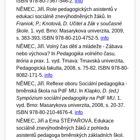
ISBN 978-80-7367-546-2.
info
NĚMEC, Jiří. Role pedagogických asistentů v
edukaci sociálně znevýhodněných žáků. In
Franiok, P.; Knotová, D. Učitel a žák v současné
škole
. 1. vyd. Brno: Masarykova univerzita, 2009,
s. 383-393. ISBN 978-80-210-4752-5.
info
NĚMEC, Jiří. Volný čas dětí a mládeže - Zábava
nebo výchova? In
Pedagogika volného času,
teória a prax
. 1. vyd. Trnava: Trnavská univerzita,
Pedagogická fakulta, 2008, s. 75-82. ISBN 978-80-
8082-171-5.
info
NĚMEC, Jiří. Reflexe oboru Sociální pedagogika -
brněnská škola na PdF MU. In
Klapko, D. (ed.)
Sympózium sociální pedagogiky na PdF MU
. 1.
vyd. Brno: Masarykova univerzita, 2008, s. 20-37.
ISBN 978-80-210-4676-4.
info
NĚMEC, Jiří a Ema ŠTĚPAŘOVÁ. Edukace
sociálně znevýhodněných žáků z pohledu
asistentů pedagoga brněnských základních škol.