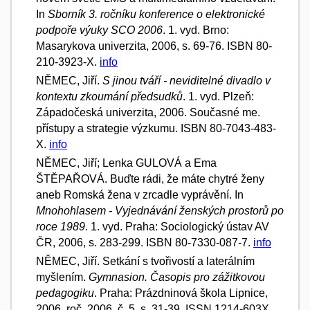
In
Sborník 3. ročníku konference o elektronické
podpoře výuky SCO 2006
. 1. vyd. Brno:
Masarykova univerzita, 2006, s. 69-76. ISBN 80-
210-3923-X.
info
NĚMEC, Jiří.
S jinou tváří - neviditelné divadlo v
kontextu zkoumání předsudků
. 1. vyd. Plzeň:
Západočeská univerzita, 2006. Současné me.
přístupy a strategie výzkumu. ISBN 80-7043-483-
X.
info
NĚMEC, Jiří; Lenka GULOVÁ a Ema
ŠTĚPAŘOVÁ. Buďte rádi, že máte chytré ženy
aneb Romská žena v zrcadle vyprávění. In
Mnohohlasem - Vyjednávání ženských prostorů po
roce 1989
. 1. vyd. Praha: Sociologický ústav AV
ČR, 2006, s. 283-299. ISBN 80-7330-087-7.
info
NĚMEC, Jiří. Setkání s tvořivostí a laterálním
myšlením.
Gymnasion. Časopis pro zážitkovou
pedagogiku
. Praha: Prázdninová škola Lipnice,
2006, roč. 2006, č. 5, s. 31-39. ISSN 1214-603X.