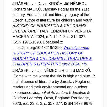
JIRÁSEK, Ivo; David KROČA; Jiří NĚMEC a
Richard MACKŮ. Jaroslav Foglar for the 21st
century. Educational and literary legacy of the
Czech author of literature for children and youth.
HISTORY OF EDUCATION & CHILDRENS
LITERATURE
. ITALY: EDIZIONI UNIVERSITA
MACERATA, 2024, roč. 19, č. 2, s. 315-327.
ISSN 1971-1093. Dostupné z:
https://doi.org/10.48219/1350.
Web of journal:
HISTORY OF EDUCATION HISTORY OF
EDUCATION & CHILDREN’S LITERATURE &
CHILDREN’S LITERATURE xix/2 2024
info
JIRÁSEK, Ivo; Jiří NĚMEC a Richard MACKŮ.
‘Come with me where the sky is high and blue...’:
the influence of literature by Jaroslav Foglar on
readers and their environmental and outdoor
experience.
Journal of Adventure Education &
Outdoor Learning
. Oxon, England: Routledge,
2023, roč. 23, č. 3, s. 357-377. ISSN 1472-9679.