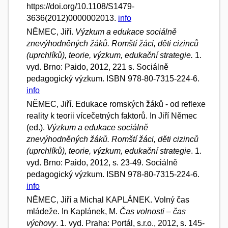
https://doi.org/10.1108/S1479-
3636(2012)0000002013.
info
NĚMEC, Jiří.
Výzkum a edukace sociálně
znevýhodněných žáků. Romští žáci, děti cizinců
(uprchlíků), teorie, výzkum, edukační strategie.
1.
vyd. Brno: Paido, 2012, 221 s. Sociálně
pedagogický výzkum. ISBN 978-80-7315-224-6.
info
NĚMEC, Jiří. Edukace romských žáků - od reflexe
reality k teorii vícečetných faktorů. In Jiří Němec
(ed.).
Výzkum a edukace sociálně
znevýhodněných žáků. Romští žáci, děti cizinců
(uprchlíků), teorie, výzkum, edukační strategie
. 1.
vyd. Brno: Paido, 2012, s. 23-49. Sociálně
pedagogický výzkum. ISBN 978-80-7315-224-6.
info
NĚMEC, Jiří a Michal KAPLÁNEK. Volný čas
mládeže. In Kaplánek, M.
Čas volnosti – čas
výchovy
. 1. vyd. Praha: Portál, s.r.o., 2012, s. 145-