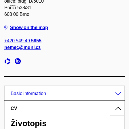
office: bldg. D/5010
Poříčí 538/31
603 00 Brno
Show on the map
+420 549 49
5855
nemec@muni.cz
Basic information
CV
Životopis