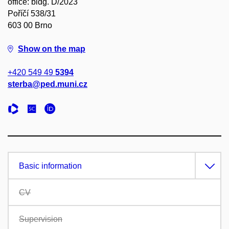
office: bldg. D/2023
Poříčí 538/31
603 00 Brno
Show on the map
+420 549 49
5394
sterba@ped.muni.cz
Basic information
CV
Supervision