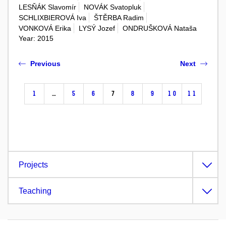
LESŇÁK Slavomír
NOVÁK Svatopluk
SCHLIXBIEROVÁ Iva
ŠTĚRBA Radim
VONKOVÁ Erika
LYSÝ Jozef
ONDRUŠKOVÁ Nataša
Year: 2015
Previous
Next
1
…
5
6
7
8
9
10
11
Projects
Teaching