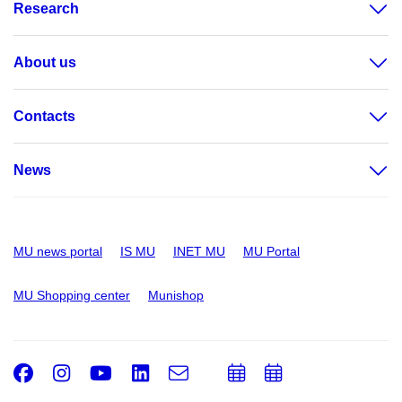
Research
About us
Contacts
News
MU news portal
IS MU
INET MU
MU Portal
MU Shopping center
Munishop
Facebook
Instagram
Youtube
LinkedIn
e-
Add
Add
Email
mail
to
to