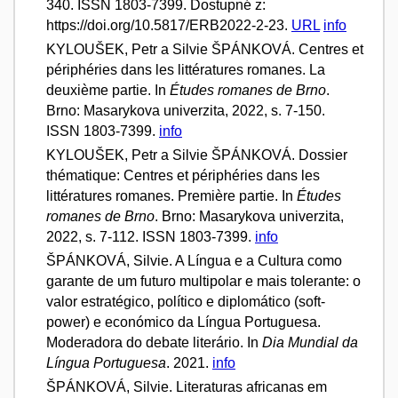
340. ISSN 1803-7399. Dostupné z:
https://doi.org/10.5817/ERB2022-2-23.
URL
info
KYLOUŠEK, Petr a Silvie ŠPÁNKOVÁ. Centres et
périphéries dans les littératures romanes. La
deuxième partie. In
Études romanes de Brno
.
Brno: Masarykova univerzita, 2022, s. 7-150.
ISSN 1803-7399.
info
KYLOUŠEK, Petr a Silvie ŠPÁNKOVÁ. Dossier
thématique: Centres et périphéries dans les
littératures romanes. Première partie. In
Études
romanes de Brno
. Brno: Masarykova univerzita,
2022, s. 7-112. ISSN 1803-7399.
info
ŠPÁNKOVÁ, Silvie. A Língua e a Cultura como
garante de um futuro multipolar e mais tolerante: o
valor estratégico, político e diplomático (soft-
power) e económico da Língua Portuguesa.
Moderadora do debate literário. In
Dia Mundial da
Língua Portuguesa
. 2021.
info
ŠPÁNKOVÁ, Silvie. Literaturas africanas em