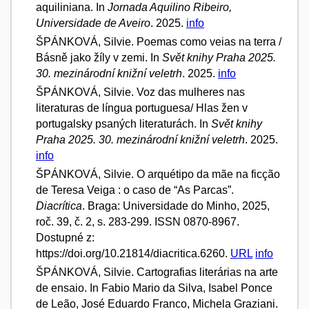
aquiliniana. In
Jornada Aquilino Ribeiro,
Universidade de Aveiro
. 2025.
info
ŠPÁNKOVÁ, Silvie. Poemas como veias na terra /
Básně jako žíly v zemi. In
Svět knihy Praha 2025.
30. mezinárodní knižní veletrh
. 2025.
info
ŠPÁNKOVÁ, Silvie. Voz das mulheres nas
literaturas de língua portuguesa/ Hlas žen v
portugalsky psaných literaturách. In
Svět knihy
Praha 2025. 30. mezinárodní knižní veletrh
. 2025.
info
ŠPÁNKOVÁ, Silvie. O arquétipo da mãe na ficção
de Teresa Veiga : o caso de “As Parcas”.
Diacrítica
. Braga: Universidade do Minho, 2025,
roč. 39, č. 2, s. 283-299. ISSN 0870-8967.
Dostupné z:
https://doi.org/10.21814/diacritica.6260.
URL
info
ŠPÁNKOVÁ, Silvie. Cartografias literárias na arte
de ensaio. In Fabio Mario da Silva, Isabel Ponce
de Leão, José Eduardo Franco, Michela Graziani.