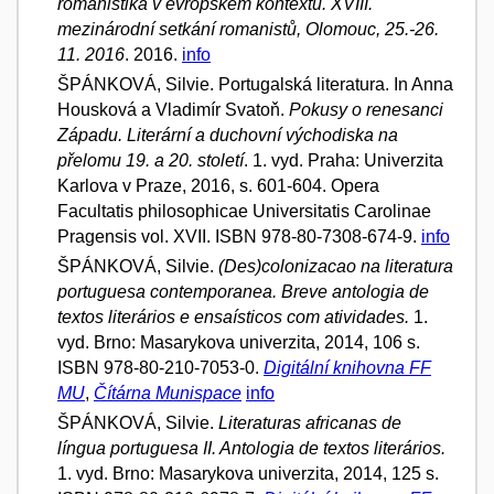
romanistika v evropském kontextu. XVIII.
mezinárodní setkání romanistů, Olomouc, 25.-26.
11. 2016
. 2016.
info
ŠPÁNKOVÁ, Silvie. Portugalská literatura. In Anna
Housková a Vladimír Svatoň.
Pokusy o renesanci
Západu. Literární a duchovní východiska na
přelomu 19. a 20. století
. 1. vyd. Praha: Univerzita
Karlova v Praze, 2016, s. 601-604. Opera
Facultatis philosophicae Universitatis Carolinae
Pragensis vol. XVII. ISBN 978-80-7308-674-9.
info
ŠPÁNKOVÁ, Silvie.
(Des)colonizacao na literatura
portuguesa contemporanea. Breve antologia de
textos literários e ensaísticos com atividades.
1.
vyd. Brno: Masarykova univerzita, 2014, 106 s.
ISBN 978-80-210-7053-0.
Digitální knihovna FF
MU
,
Čítárna Munispace
info
ŠPÁNKOVÁ, Silvie.
Literaturas africanas de
língua portuguesa II. Antologia de textos literários.
1. vyd. Brno: Masarykova univerzita, 2014, 125 s.