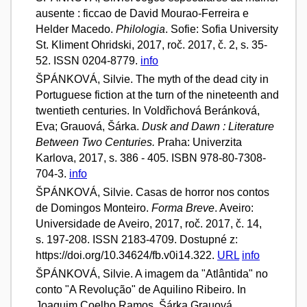
ausente : ficcao de David Mourao-Ferreira e
Helder Macedo.
Philologia
. Sofie: Sofia University
St. Kliment Ohridski, 2017, roč. 2017, č. 2, s. 35-
52. ISSN 0204-8779.
info
ŠPÁNKOVÁ, Silvie. The myth of the dead city in
Portuguese fiction at the turn of the nineteenth and
twentieth centuries. In Voldřichová Beránková,
Eva; Grauová, Šárka.
Dusk and Dawn : Literature
Between Two Centuries.
Praha: Univerzita
Karlova, 2017, s. 386 - 405. ISBN 978-80-7308-
704-3.
info
ŠPÁNKOVÁ, Silvie. Casas de horror nos contos
de Domingos Monteiro.
Forma Breve
. Aveiro:
Universidade de Aveiro, 2017, roč. 2017, č. 14,
s. 197-208. ISSN 2183-4709. Dostupné z:
https://doi.org/10.34624/fb.v0i14.322.
URL
info
ŠPÁNKOVÁ, Silvie. A imagem da "Atlântida" no
conto "A Revolução" de Aquilino Ribeiro. In
Joaquim Coelho Ramos, Šárka Grauová,