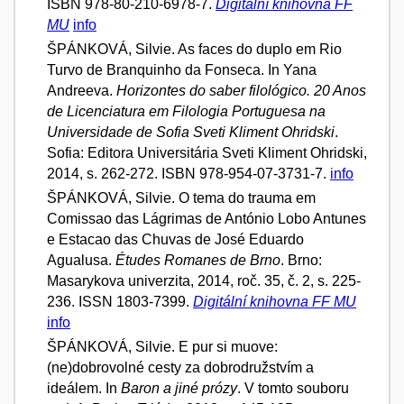
ISBN 978-80-210-6978-7.
Digitální knihovna FF
MU
info
ŠPÁNKOVÁ, Silvie. As faces do duplo em Rio
Turvo de Branquinho da Fonseca. In Yana
Andreeva.
Horizontes do saber filológico. 20 Anos
de Licenciatura em Filologia Portuguesa na
Universidade de Sofia Sveti Kliment Ohridski
.
Sofia: Editora Universitária Sveti Kliment Ohridski,
2014, s. 262-272. ISBN 978-954-07-3731-7.
info
ŠPÁNKOVÁ, Silvie. O tema do trauma em
Comissao das Lágrimas de António Lobo Antunes
e Estacao das Chuvas de José Eduardo
Agualusa.
Études Romanes de Brno
. Brno:
Masarykova univerzita, 2014, roč. 35, č. 2, s. 225-
236. ISSN 1803-7399.
Digitální knihovna FF MU
info
ŠPÁNKOVÁ, Silvie. E pur si muove:
(ne)dobrovolné cesty za dobrodružstvím a
ideálem. In
Baron a jiné prózy
. V tomto souboru