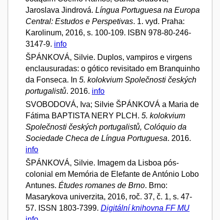
Jaroslava Jindrová.
Língua Portuguesa na Europa
Central: Estudos e Perspetivas
. 1. vyd. Praha:
Karolinum, 2016, s. 100-109. ISBN 978-80-246-
3147-9.
info
ŠPÁNKOVÁ, Silvie. Duplos, vampiros e virgens
enclausuradas: o gótico revisitado em Branquinho
da Fonseca. In
5. kolokvium Společnosti českých
portugalistů
. 2016.
info
SVOBODOVÁ, Iva; Silvie ŠPÁNKOVÁ a Maria de
Fátima BAPTISTA NERY PLCH.
5. kolokvium
Společnosti českých portugalistů, Colóquio da
Sociedade Checa de Língua Portuguesa
. 2016.
info
ŠPÁNKOVÁ, Silvie. Imagem da Lisboa pós-
colonial em Memória de Elefante de António Lobo
Antunes.
Études romanes de Brno
. Brno:
Masarykova univerzita, 2016, roč. 37, č. 1, s. 47-
57. ISSN 1803-7399.
Digitální knihovna FF MU
info