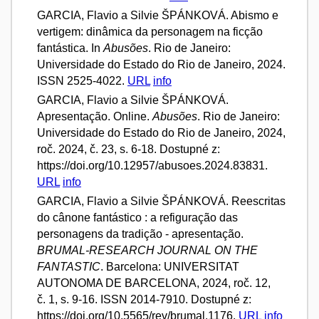
GARCIA, Flavio a Silvie ŠPÁNKOVÁ. Abismo e
vertigem: dinâmica da personagem na ficção
fantástica. In
Abusões
. Rio de Janeiro:
Universidade do Estado do Rio de Janeiro, 2024.
ISSN 2525-4022.
URL
info
GARCIA, Flavio a Silvie ŠPÁNKOVÁ.
Apresentação. Online.
Abusões
. Rio de Janeiro:
Universidade do Estado do Rio de Janeiro, 2024,
roč. 2024, č. 23, s. 6-18. Dostupné z:
https://doi.org/10.12957/abusoes.2024.83831.
URL
info
GARCIA, Flavio a Silvie ŠPÁNKOVÁ. Reescritas
do cânone fantástico : a refiguração das
personagens da tradição - apresentação.
BRUMAL-RESEARCH JOURNAL ON THE
FANTASTIC
. Barcelona: UNIVERSITAT
AUTONOMA DE BARCELONA, 2024, roč. 12,
č. 1, s. 9-16. ISSN 2014-7910. Dostupné z:
https://doi.org/10.5565/rev/brumal.1176.
URL
info