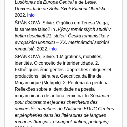
Lusófonas da Europa Central e de Leste,
Universidade de Sófia Sveti Kliment Ohridski
.
2022.
info
ŠPÁNKOVÁ, Silvie. O gótico em Teresa Veiga,
falsamente falso? In
„Výzvy románských studií v
třetím desetiletí 21. století“ Česká romanistika v
evropském kontextu – XX. mezinárodní setkání
romanistů
. 2022.
info
ŠPÁNKOVÁ, Silvie. 1.Migrations, mobilités,
identités. O conceito de interidentidade. 2.
Esthétiques émergentes : approches critiques et
productions littéraires. Geocrítica da Ilha de
Moçambique (Muhipiti). 3. Periferia da periferia.
Reflexões sobre a identidade na poesia
moçambicana de autoria feminina. In
Séminaire
pour doctorants et jeunes chercheurs des
universités membres de l’Alliance EDUC.Centres
et périphéries dans les littératures de langues
romanes (français, espagnol, italien, portugais).