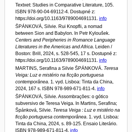
Textxet: Studies in Comparative Literature, 105.
ISBN 978-90-04-69112-4. Dostupné z:
https://doi.org/10.1163/9789004691131.
info
ŠPÁNKOVÁ, Silvie. Rui Knopfli, a nomad
between Sion and Babylon. In Petr Kyloušek.
Centers and Peripheries in Romance Language
Literatures in the Americas and Africa
. Leiden /
Boston: Brill, 2024, s. 528-545, 17 s. Dostupné z:
https://doi.org/10.1163/9789004691131.
info
MARTINS, Serafina a Silvie ŠPÁNKOVÁ.
Teresa
Veiga: Luz e mistério na ficção portuguesa
contemporânea
. 1. vyd. Lisboa: Tinta da China,
2024, 167 s. ISBN 978-989-671-811-4.
info
ŠPÁNKOVÁ, Silvie. Assombrações: o gótico
subversivo de Teresa Veiga. In Martins, Serafina;
Špánková, Silvie.
Teresa Veiga : Luz e mistério na
ficção portuguesa contemporânea
. 1. vyd. Lisboa:
Tinta da China, 2024, s. 89-125. Ensaio Literário.
ISBN 978-989-671-811-4.
info