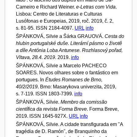
Carneiro e Richard Weiner.
e-Letras com Vida
.
Lisboa: Centro de Literaturas e Culturas
Lusófonas e Europeias, 2019, roč. 2019, č. 2,
s. 81-95. ISSN 2184-4097.
URL
info
ŠPÁNKOVÁ, Silvie a Šárka GRAUOVÁ.
Cesta do
hlubin portugalské duše. Literární pásmo o životě
a díle Antónia Loba Antunese. Rozhlasový pořad,
Vltava, 28.4. 2019
. 2019.
info
ŠPÁNKOVÁ, Silvie a Marcelo PACHECO
SOARES. Novos olhares sobre o fantástico em
portugues. In
Études Romanes de Brno,
40/2/2019
. Brno: Masarykova univerzita, 2019,
s. 7-119. ISSN 1803-7399.
info
ŠPÁNKOVÁ, Silvie.
Membro da comissão
científica da revista Forma Breve
. Forma Breve,
2019. ISSN 1645-927X.
URL
info
ŠPÁNKOVÁ, Silvie. A cidade transfigurada em "A
tragédia de D. Ramón", de Branquinho da