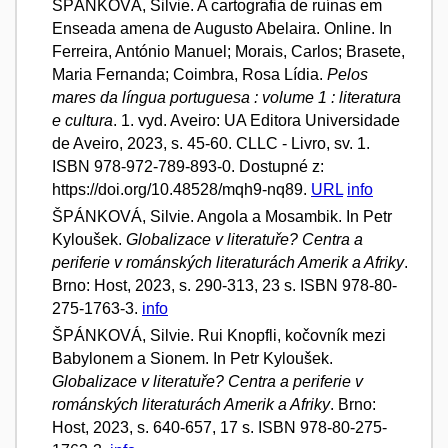
ŠPÁNKOVÁ, Silvie. A cartografia de ruínas em
Enseada amena de Augusto Abelaira. Online. In
Ferreira, António Manuel; Morais, Carlos; Brasete,
Maria Fernanda; Coimbra, Rosa Lídia.
Pelos
mares da língua portuguesa : volume 1 : literatura
e cultura
. 1. vyd. Aveiro: UA Editora Universidade
de Aveiro, 2023, s. 45-60. CLLC - Livro, sv. 1.
ISBN 978-972-789-893-0. Dostupné z:
https://doi.org/10.48528/mqh9-nq89.
URL
info
ŠPÁNKOVÁ, Silvie. Angola a Mosambik. In Petr
Kyloušek.
Globalizace v literatuře? Centra a
periferie v románských literaturách Amerik a Afriky
.
Brno: Host, 2023, s. 290-313, 23 s. ISBN 978-80-
275-1763-3.
info
ŠPÁNKOVÁ, Silvie. Rui Knopfli, kočovník mezi
Babylonem a Sionem. In Petr Kyloušek.
Globalizace v literatuře? Centra a periferie v
románských literaturách Amerik a Afriky
. Brno:
Host, 2023, s. 640-657, 17 s. ISBN 978-80-275-