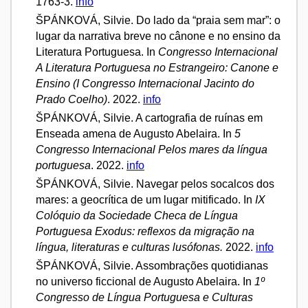
1763-3.
info
ŠPÁNKOVÁ, Silvie. Do lado da “praia sem mar”: o
lugar da narrativa breve no cânone e no ensino da
Literatura Portuguesa. In
Congresso Internacional
A Literatura Portuguesa no Estrangeiro: Canone e
Ensino (I Congresso Internacional Jacinto do
Prado Coelho)
. 2022.
info
ŠPÁNKOVÁ, Silvie. A cartografia de ruínas em
Enseada amena de Augusto Abelaira. In
5
Congresso Internacional Pelos mares da língua
portuguesa
. 2022.
info
ŠPÁNKOVÁ, Silvie. Navegar pelos socalcos dos
mares: a geocrítica de um lugar mitificado. In
IX
Colóquio da Sociedade Checa de Língua
Portuguesa Exodus: reflexos da migração na
língua, literaturas e culturas lusófonas.
2022.
info
ŠPÁNKOVÁ, Silvie. Assombrações quotidianas
no universo ficcional de Augusto Abelaira. In
1º
Congresso de Língua Portuguesa e Culturas