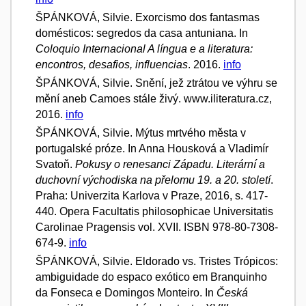
ŠPÁNKOVÁ, Silvie. Exorcismo dos fantasmas
domésticos: segredos da casa antuniana. In
Coloquio Internacional A língua e a literatura:
encontros, desafios, influencias
. 2016.
info
ŠPÁNKOVÁ, Silvie. Snění, jež ztrátou ve výhru se
mění aneb Camoes stále živý. www.iliteratura.cz,
2016.
info
ŠPÁNKOVÁ, Silvie. Mýtus mrtvého města v
portugalské próze. In Anna Housková a Vladimír
Svatoň.
Pokusy o renesanci Západu. Literární a
duchovní východiska na přelomu 19. a 20. století
.
Praha: Univerzita Karlova v Praze, 2016, s. 417-
440. Opera Facultatis philosophicae Universitatis
Carolinae Pragensis vol. XVII. ISBN 978-80-7308-
674-9.
info
ŠPÁNKOVÁ, Silvie. Eldorado vs. Tristes Trópicos:
ambiguidade do espaco exótico em Branquinho
da Fonseca e Domingos Monteiro. In
Česká