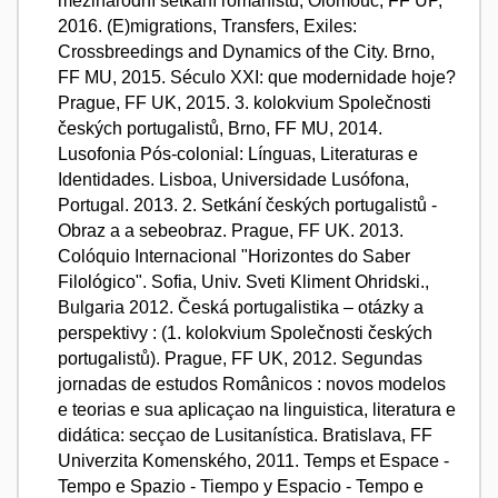
mezinárodní setkání romanistů, Olomouc, FF UP,
2016. (E)migrations, Transfers, Exiles:
Crossbreedings and Dynamics of the City. Brno,
FF MU, 2015. Século XXI: que modernidade hoje?
Prague, FF UK, 2015. 3. kolokvium Společnosti
českých portugalistů, Brno, FF MU, 2014.
Lusofonia Pós-colonial: Línguas, Literaturas e
Identidades. Lisboa, Universidade Lusófona,
Portugal. 2013. 2. Setkání českých portugalistů -
Obraz a a sebeobraz. Prague, FF UK. 2013.
Colóquio Internacional "Horizontes do Saber
Filológico". Sofia, Univ. Sveti Kliment Ohridski.,
Bulgaria 2012. Česká portugalistika – otázky a
perspektivy : (1. kolokvium Společnosti českých
portugalistů). Prague, FF UK, 2012. Segundas
jornadas de estudos Românicos : novos modelos
e teorias e sua aplicaçao na linguistica, literatura e
didática: secçao de Lusitanística. Bratislava, FF
Univerzita Komenského, 2011. Temps et Espace -
Tempo e Spazio - Tiempo y Espacio - Tempo e