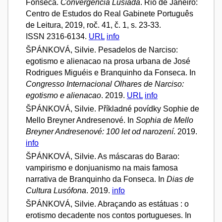
Fonseca.
Convergência Lusíada
. Rio de Janeiro:
Centro de Estudos do Real Gabinete Português
de Leitura, 2019, roč. 41, č. 1, s. 23-33.
ISSN 2316-6134.
URL
info
ŠPÁNKOVÁ, Silvie. Pesadelos de Narciso:
egotismo e alienacao na prosa urbana de José
Rodrigues Miguéis e Branquinho da Fonseca. In
Congresso Internacional Olhares de Narciso:
egotismo e alienacao
. 2019.
URL
info
ŠPÁNKOVÁ, Silvie. Příkladné povídky Sophie de
Mello Breyner Andresenové. In
Sophia de Mello
Breyner Andresenové: 100 let od narození
. 2019.
info
ŠPÁNKOVÁ, Silvie. As máscaras do Barao:
vampirismo e donjuanismo na mais famosa
narrativa de Branquinho da Fonseca. In
Dias de
Cultura Lusófona
. 2019.
info
ŠPÁNKOVÁ, Silvie. Abraçando as estátuas : o
erotismo decadente nos contos portugueses. In