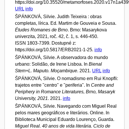
https://doi.org/10.35520/metamorfoses.2020.v17n1a439
URL
info
ŠPÁNKOVÁ, Silvie. Judith Teixeira : obras
completas, lírica. Ed. Martim de Gouveia e Sousa.
Études Romanes de Brno
. Brno: Masarykova
univerzita, 2021, roč. 42, č. 1, s. 446-450.
ISSN 1803-7399. Dostupné z:
https://doi.org/10.5817/ERB2021-1-25.
info
ŠPÁNKOVÁ, Silvie. A observadora do mundo
urbano: Solidão, de Irene Lisboa. In
Bienal
Stem+L. Maputo. Moçambique
. 2021.
URL
info
ŠPÁNKOVÁ, Silvie. O nomadismo em Rui Knopfli:
trajetos entre "centro" e "periferia". In
Centre and
Periphery in Romance Literatures, Brno, Masaryk
University, 2021
. 2021.
info
ŠPÁNKOVÁ, Silvie. Navegando com Miguel Real
pelos mares geográficos e literários. Online. In
Biblioteca Municipal Eduardo Lourenço, Guarda.
Miguel Real. 40 anos de vida literária. Ciclo de