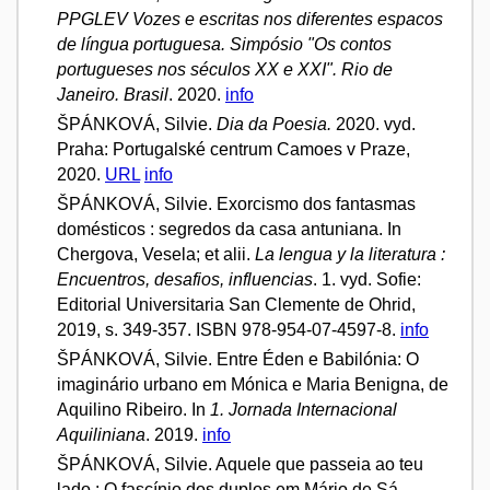
PPGLEV Vozes e escritas nos diferentes espacos
de língua portuguesa. Simpósio "Os contos
portugueses nos séculos XX e XXI". Rio de
Janeiro. Brasil
. 2020.
info
ŠPÁNKOVÁ, Silvie.
Dia da Poesia.
2020. vyd.
Praha: Portugalské centrum Camoes v Praze,
2020.
URL
info
ŠPÁNKOVÁ, Silvie. Exorcismo dos fantasmas
domésticos : segredos da casa antuniana. In
Chergova, Vesela; et alii.
La lengua y la literatura :
Encuentros, desafios, influencias
. 1. vyd. Sofie:
Editorial Universitaria San Clemente de Ohrid,
2019, s. 349-357. ISBN 978-954-07-4597-8.
info
ŠPÁNKOVÁ, Silvie. Entre Éden e Babilónia: O
imaginário urbano em Mónica e Maria Benigna, de
Aquilino Ribeiro. In
1. Jornada Internacional
Aquiliniana
. 2019.
info
ŠPÁNKOVÁ, Silvie. Aquele que passeia ao teu
lado : O fascínio dos duplos em Mário de Sá-