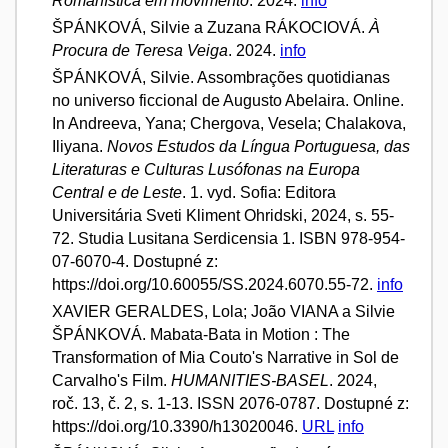
Romanística em movimento
. 2024.
info
ŠPÁNKOVÁ, Silvie a Zuzana RÁKOCIOVÁ.
À
Procura de Teresa Veiga
. 2024.
info
ŠPÁNKOVÁ, Silvie. Assombrações quotidianas
no universo ficcional de Augusto Abelaira. Online.
In Andreeva, Yana; Chergova, Vesela; Chalakova,
Iliyana.
Novos Estudos da Língua Portuguesa, das
Literaturas e Culturas Lusófonas na Europa
Central e de Leste
. 1. vyd. Sofia: Editora
Universitária Sveti Kliment Ohridski, 2024, s. 55-
72. Studia Lusitana Serdicensia 1. ISBN 978-954-
07-6070-4. Dostupné z:
https://doi.org/10.60055/SS.2024.6070.55-72.
info
XAVIER GERALDES, Lola; João VIANA a Silvie
ŠPÁNKOVÁ. Mabata-Bata in Motion : The
Transformation of Mia Couto's Narrative in Sol de
Carvalho's Film.
HUMANITIES-BASEL
. 2024,
roč. 13, č. 2, s. 1-13. ISSN 2076-0787. Dostupné z:
https://doi.org/10.3390/h13020046.
URL
info