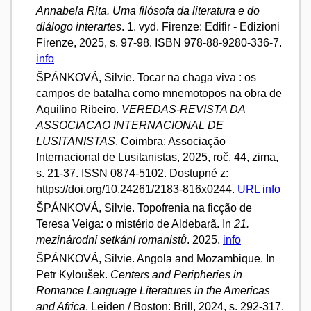
Annabela Rita. Uma filósofa da literatura e do
diálogo interartes
. 1. vyd. Firenze: Edifir - Edizioni
Firenze, 2025, s. 97-98. ISBN 978-88-9280-336-7.
info
ŠPÁNKOVÁ, Silvie. Tocar na chaga viva : os
campos de batalha como mnemotopos na obra de
Aquilino Ribeiro.
VEREDAS-REVISTA DA
ASSOCIACAO INTERNACIONAL DE
LUSITANISTAS
. Coimbra: Associação
Internacional de Lusitanistas, 2025, roč. 44, zima,
s. 21-37. ISSN 0874-5102. Dostupné z:
https://doi.org/10.24261/2183-816x0244.
URL
info
ŠPÁNKOVÁ, Silvie. Topofrenia na ficção de
Teresa Veiga: o mistério de Aldebarã. In
21.
mezinárodní setkání romanistů
. 2025.
info
ŠPÁNKOVÁ, Silvie. Angola and Mozambique. In
Petr Kyloušek.
Centers and Peripheries in
Romance Language Literatures in the Americas
and Africa
. Leiden / Boston: Brill, 2024, s. 292-317.