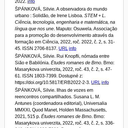
2022.
info
ŠPÁNKOVÁ, Silvie. A observadora do mundo
urbano : Solidão, de Irene Lisboa.
STEM + L.
Ciência, tecnologia, engenharia e matemática, na
língua que nos une
. Maputo: Osuwela. Associação
para a promoção do desenvolvimento através da
formação em Ciência, 2022, roč. 2022, č. 2, s. 31-
45. ISSN 2706-8137.
URL
info
ŠPÁNKOVÁ, Silvie. Rui Knopfli, nómada entre
Sião e Babilónia.
Études romanes de Brno
. Brno:
Masarykova univerzita, 2022, roč. 43, č. 2, s. 47-
61. ISSN 1803-7399. Dostupné z:
https://doi.org/10.5817/ERB2022-2-3.
URL
info
ŠPÁNKOVÁ, Silvie. Ilhas de vozes em
reencontros compartilhados. Susana L. M.
Antunes (coordenadora editorial), Universalia
MMXXI, Quod Manet, Holden Massachusetts,
2021, 515 p.
Études romanes de Brno
. Brno:
Masarykova univerzita, 2022, roč. 43, č. 2, s. 336-