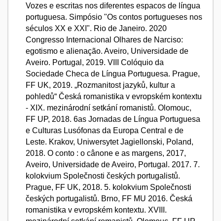
Vozes e escritas nos diferentes espacos de língua
portuguesa. Simpósio "Os contos portugueses nos
séculos XX e XXI". Rio de Janeiro. 2020
Congresso Internacional Olhares de Narciso:
egotismo e alienação. Aveiro, Universidade de
Aveiro. Portugal, 2019. VIII Colóquio da
Sociedade Checa de Língua Portuguesa. Prague,
FF UK, 2019. „Rozmanitost jazyků, kultur a
pohledů“ Česká romanistika v evropském kontextu
- XIX. mezinárodní setkání romanistů. Olomouc,
FF UP, 2018. 6as Jornadas de Língua Portuguesa
e Culturas Lusófonas da Europa Central e de
Leste. Krakov, Uniwersytet Jagiellonski, Poland,
2018. O conto : o cânone e as margens, 2017,
Aveiro, Universidade de Aveiro, Portugal. 2017. 7.
kolokvium Společnosti českých portugalistů.
Prague, FF UK, 2018. 5. kolokvium Společnosti
českých portugalistů. Brno, FF MU 2016. Česká
romanistika v evropském kontextu. XVIII.