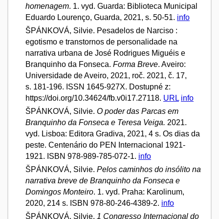
homenagem
. 1. vyd. Guarda: Biblioteca Municipal
Eduardo Lourenço, Guarda, 2021, s. 50-51.
info
ŠPÁNKOVÁ, Silvie. Pesadelos de Narciso :
egotismo e transtornos de personalidade na
narrativa urbana de José Rodrigues Miguéis e
Branquinho da Fonseca.
Forma Breve
. Aveiro:
Universidade de Aveiro, 2021, roč. 2021, č. 17,
s. 181-196. ISSN 1645-927X. Dostupné z:
https://doi.org/10.34624/fb.v0i17.27118.
URL
info
ŠPÁNKOVÁ, Silvie.
O poder das Parcas em
Branquinho da Fonseca e Teresa Veiga.
2021.
vyd. Lisboa: Editora Gradiva, 2021, 4 s. Os dias da
peste. Centenário do PEN Internacional 1921-
1921. ISBN 978-989-785-072-1.
info
ŠPÁNKOVÁ, Silvie.
Pelos caminhos do insólito na
narrativa breve de Branquinho da Fonseca e
Domingos Monteiro
. 1. vyd. Praha: Karolinum,
2020, 214 s. ISBN 978-80-246-4389-2.
info
ŠPÁNKOVÁ, Silvie.
1 Congresso Internacional do