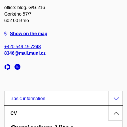
office: bldg. G/G.216
Gorkého 57/7
602 00 Brno
Show on the map
+420 549 49
7248
8346@mail.muni.cz
Basic information
CV