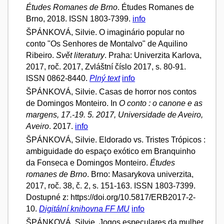
Études Romanes de Brno
. Études Romanes de
Brno, 2018. ISSN 1803-7399.
info
ŠPÁNKOVÁ, Silvie. O imaginário popular no
conto "Os Senhores de Montalvo" de Aquilino
Ribeiro.
Svět literatury
. Praha: Univerzita Karlova,
2017, roč. 2017, Zvláštní číslo 2017, s. 80-91.
ISSN 0862-8440.
Plný text
info
ŠPÁNKOVÁ, Silvie. Casas de horror nos contos
de Domingos Monteiro. In
O conto : o canone e as
margens, 17.-19. 5. 2017, Universidade de Aveiro,
Aveiro
. 2017.
info
ŠPÁNKOVÁ, Silvie. Eldorado vs. Tristes Trópicos :
ambiguidade do espaço exótico em Branquinho
da Fonseca e Domingos Monteiro.
Études
romanes de Brno
. Brno: Masarykova univerzita,
2017, roč. 38, č. 2, s. 151-163. ISSN 1803-7399.
Dostupné z: https://doi.org/10.5817/ERB2017-2-
10.
Digitální knihovna FF MU
info
ŠPÁNKOVÁ, Silvie. Jogos especulares da mulher