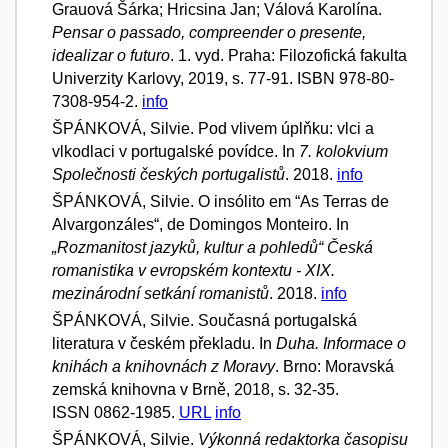
Grauová Šárka; Hricsina Jan; Válová Karolína.
Pensar o passado, compreender o presente,
idealizar o futuro
. 1. vyd. Praha: Filozofická fakulta
Univerzity Karlovy, 2019, s. 77-91. ISBN 978-80-
7308-954-2.
info
ŠPÁNKOVÁ, Silvie. Pod vlivem úplňku: vlci a
vlkodlaci v portugalské povídce. In
7. kolokvium
Společnosti českých portugalistů
. 2018.
info
ŠPÁNKOVÁ, Silvie. O insólito em “As Terras de
Alvargonzáles“, de Domingos Monteiro. In
„Rozmanitost jazyků, kultur a pohledů“ Česká
romanistika v evropském kontextu - XIX.
mezinárodní setkání romanistů
. 2018.
info
ŠPÁNKOVÁ, Silvie. Současná portugalská
literatura v českém překladu. In
Duha. Informace o
knihách a knihovnách z Moravy
. Brno: Moravská
zemská knihovna v Brně, 2018, s. 32-35.
ISSN 0862-1985.
URL
info
ŠPÁNKOVÁ, Silvie.
Výkonná redaktorka časopisu