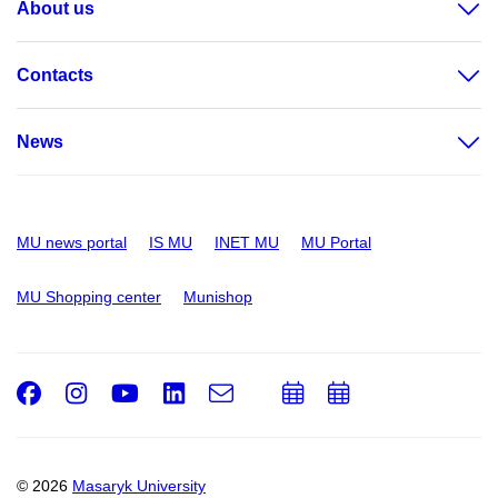
About us
Contacts
News
MU news portal
IS MU
INET MU
MU Portal
MU Shopping center
Munishop
Facebook
Instagram
Youtube
LinkedIn
e-
Add
Add
Email
mail
to
to
calendar
calendar
© 2026
Masaryk University