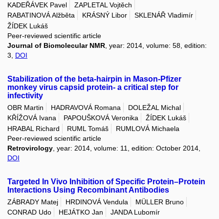
KADEŘÁVEK Pavel
ZAPLETAL Vojtěch
RABATINOVÁ Alžběta
KRÁSNÝ Libor
SKLENÁŘ Vladimír
ŽÍDEK Lukáš
Peer-reviewed scientific article
Journal of Biomolecular NMR
, year: 2014, volume: 58, edition:
3,
DOI
Stabilization of the beta-hairpin in Mason-Pfizer
monkey virus capsid protein- a critical step for
infectivity
OBR Martin
HADRAVOVÁ Romana
DOLEŽAL Michal
KŘÍŽOVÁ Ivana
PAPOUŠKOVÁ Veronika
ŽÍDEK Lukáš
HRABAL Richard
RUML Tomáš
RUMLOVÁ Michaela
Peer-reviewed scientific article
Retrovirology
, year: 2014, volume: 11, edition: October 2014,
DOI
Targeted In Vivo Inhibition of Specific Protein–Protein
Interactions Using Recombinant Antibodies
ZÁBRADY Matej
HRDINOVÁ Vendula
MÜLLER Bruno
CONRAD Udo
HEJÁTKO Jan
JANDA Lubomír