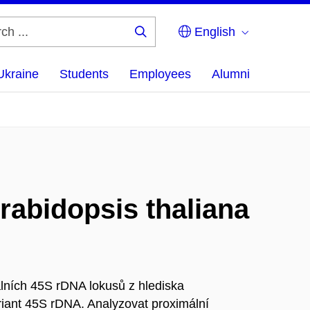
English
Search
...
Ukraine
Students
Employees
Alumni
rabidopsis thaliana
lních 45S rDNA lokusů z hlediska
riant 45S rDNA. Analyzovat proximální