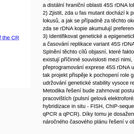
a distální hraniční oblasti 45S rDNA l
2) Zjistit, zda u fas mutant dochází k
lokusů, a jak se případně za těchto oko
zda se rDNA kopie akumulují preferen
3) Identifikovat genetické a epigenetic
f the CR
a časování replikace variant 45S rDN
Splnění těchto cílů objasní, které fakt
existují příčinné souvislosti mezi nimi
přeprogramování exprese 45S rDNA u 
tak projekt přispěje k pochopení role 
udržování genetické stability vysoce
Metodika řešení bude zahrnovat post
pracovištích (pulsní gelová elektrofor
hybridizace in situ - FISH, ChIP-sequ
qPCR a qPCR). Díky tomu je dosažení 
náročného časového plánu řešení v ob