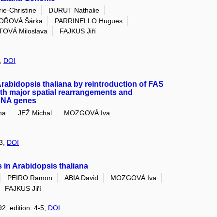
e-Christine
DURUT Nathalie
OŘOVÁ Šárka
PARRINELLO Hugues
TOVÁ Miloslava
FAJKUS Jiří
6,
DOI
Arabidopsis thaliana by reintroduction of FAS
ith major spatial rearrangements and
rDNA genes
na
JEŽ Michal
MOZGOVÁ Iva
 3,
DOI
 in Arabidopsis thaliana
PEIRO Ramon
ABIA David
MOZGOVÁ Iva
FAJKUS Jiří
92, edition: 4-5,
DOI