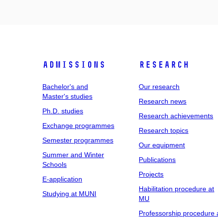
Admissions
Research
Bachelor's and
Our research
Master's studies
Research news
Ph.D. studies
Research achievements
Exchange programmes
Research topics
Semester programmes
Our equipment
Summer and Winter
Publications
Schools
Projects
E-application
Habilitation procedure at
Studying at MUNI
MU
Professorship procedure 