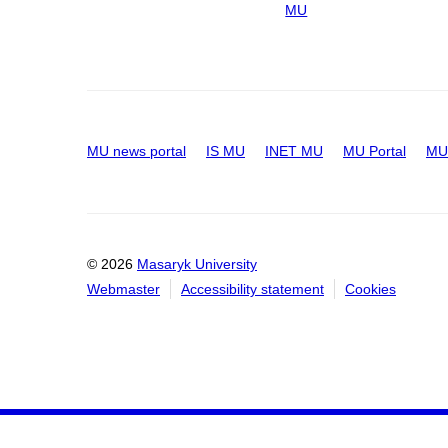
MU
MU news portal
IS MU
INET MU
MU Portal
MU 
© 2026
Masaryk University
Webmaster
Accessibility statement
Cookies