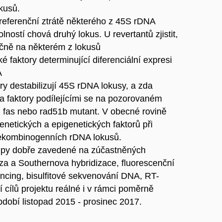
okusů.
 preferenční ztrátě některého z 45S rDNA
lností chová druhý lokus. U revertantů zjistit,
čně na některém z lokusů
ké faktory determinující diferenciální expresi
A
ory destabilizují 45S rDNA lokusy, a zda
, a faktory podílejícími se na pozorovaném
fas nebo rad51b mutant. V obecné rovině
genetických a epigenetických faktorů při
 rekombinogenních rDNA lokusů.
upy dobře zavedené na zúčastněných
éza a Southernova hybridizace, fluorescenční
encing, bisulfitové sekvenování DNA, RT-
cílů projektu reálné i v rámci poměrně
dobí listopad 2015 - prosinec 2017.