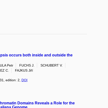
psis occurs both inside and outside the
ULA Petr
FUCHS J.
SCHUBERT V.
EZ C.
FAJKUS Jiří
31, edition: 2,
DOI
Chromatin Domains Reveals a Role for the
thaliana Genome