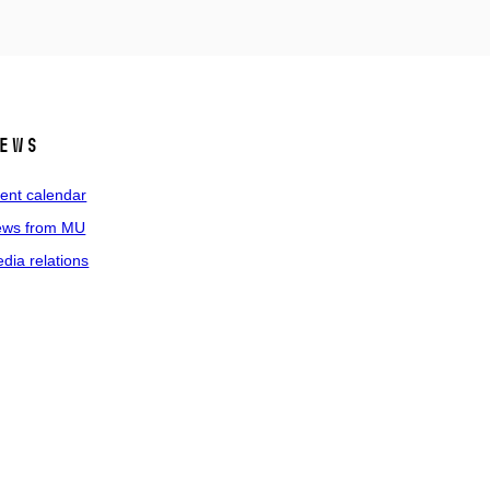
ews
ent calendar
ws from MU
dia relations